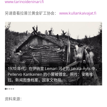
www.tarinoideninari.fi
另请查看拉普兰黄金矿工协会：
www.kullankaivajat.fi
1970 年代，在伊纳里 Lemari 河上的 Jäkälä-Äyts 中，
Pellervo Kankainen 的小屋被镀金。照片：安雅哈
拉。新闻图像档案，国家文物局。
资料来源：