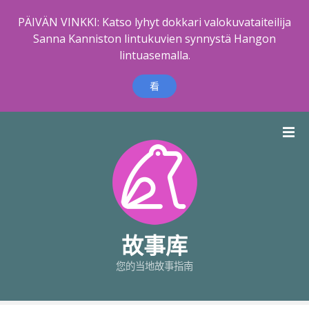
PÄIVÄN VINKKI: Katso lyhyt dokkari valokuvataiteilija
Sanna Kanniston lintukuvien synnystä Hangon
lintuasemalla.
看
跳
到
内
容
故事库
您的当地故事指南