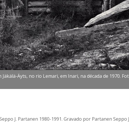
äkälä-Äyts, no rio Lemari, em Inari, na década de 1970. Foto
e Seppo J. Partanen 1980-1991. Gravado por Partanen Seppo J