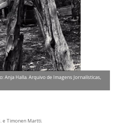
A garim
: Anja Halla. Arquivo de Imagens Jornalísticas,
cascalh
Antigui
. e Timonen Martti.