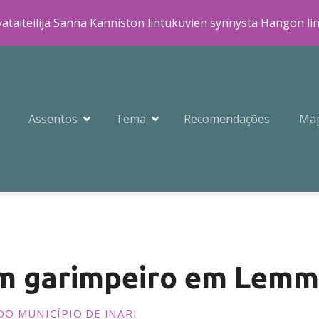
ataiteilija Sanna Kanniston lintukuvien synnystä Hangon li
Assentos
Tema
Recomendações
Ma
 garimpeiro em Lemm
O MUNICÍPIO DE INARI