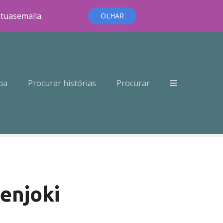
ntuasemalla.
OLHAR
pa
Procurar histórias
Procurar
enjoki