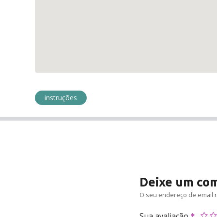
instruções
Deixe um co
O seu endereço de email n
Sua avaliação