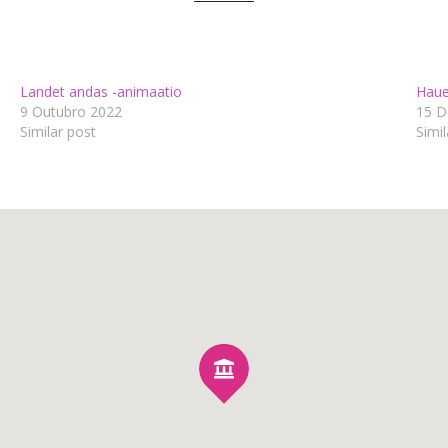
Landet andas -animaatio
Haue
9 Outubro 2022
15 D
Similar post
Simil