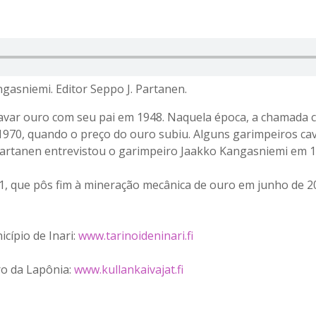
asniemi. Editor Seppo J. Partanen.
var ouro com seu pai em 1948. Naquela época, a chamada c
1970, quando o preço do ouro subiu. Alguns garimpeiros ca
 Partanen entrevistou o garimpeiro Jaakko Kangasniemi em 1
011, que pôs fim à mineração mecânica de ouro em junho de
cípio de Inari:
www.tarinoideninari.fi
ro da Lapônia:
www.kullankaivajat.fi