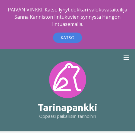
PÄIVÄN VINKKI: Katso lyhyt dokkari valokuvataiteilija
Sanna Kanniston lintukuvien synnystä Hangon
lintuasemalla.
KATSO
S
i
i
r
r
y
s
i
Tarinapankki
s
Oppaasi paikallisiin tarinoihin
ä
l
t