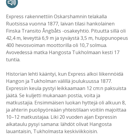
Express rakennettiin Oskarshamnin telakalla
Ruotsissa vuonna 1877, laivan tilasi hankolainen
Finska Transito Ångbåts -osakeyhtiö. Pituutta sillä oli
42,4 m, leveyttä 6,9 m ja syväystä 3,5 m, huippunopeus
400 hevosvoiman moottorilla oli 10,7 solmua.
Avovedessä matka Hangosta Tukholmaan kesti 17
tuntia.
Historian lehti kääntyi, kun Express alkoi liikennöidä
Hangon ja Tukholman välillä joulukuussa 1877.
Expressin keula pystyi leikkaamaan 12 cm:n paksuista
jäätä. Se kuljetti mukanaan postia, voita ja
matkustajia. Ensimmäisen luokan hyttejä oli alkuun 8,
ja ahterin puolipyöreään yhteistilaan voitiin majoittaa
10–12 matkustajaa. Liki 20 vuoden ajan Expressin
aikataulu pysyi samana: lähdöt olivat Hangosta
lauantaisin, Tukholmasta keskiviikkoisin.