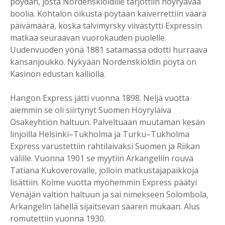
pöydän, josta Nordenskiöldille tarjottiin höyryävää
boolia. Kohtalon oikusta pöytään kaiverrettiin väärä
päivämäärä, koska talvimyrsky viivästytti Expressin
matkaa seuraavan vuorokauden puolelle.
Uudenvuoden yönä 1881 satamassa odotti hurraava
kansanjoukko. Nykyään Nordenskiöldin pöytä on
Kasinon edustan kalliolla.
Hangon Express jätti vuonna 1898. Neljä vuotta
aiemmin se oli siirtynyt Suomen Höyrylaiva
Osakeyhtiön haltuun. Palveltuaan muutaman kesän
linjoilla Helsinki–Tukholma ja Turku–Tukholma
Express varustettiin rahtilaivaksi Suomen ja Riikan
välille. Vuonna 1901 se myytiin Arkangeliin rouva
Tatiana Kukoverovalle, jolloin matkustajapaikkoja
lisättiin. Kolme vuotta myöhemmin Express päätyi
Venäjän valtion haltuun ja sai nimekseen Solombola,
Arkangelin lähellä sijaitsevan saaren mukaan. Alus
romutettiin vuonna 1930.