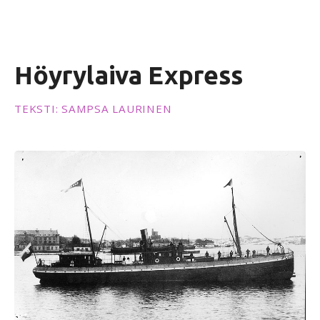
ö
ö
n
Höyrylaiva Express
TEKSTI: SAMPSA LAURINEN