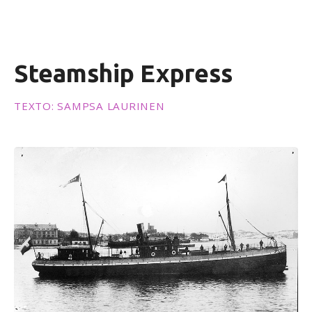
e
n
i
d
Steamship Express
o
TEXTO: SAMPSA LAURINEN