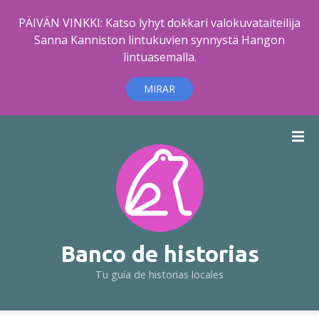
PÄIVÄN VINKKI: Katso lyhyt dokkari valokuvataiteilija
Sanna Kanniston lintukuvien synnystä Hangon
lintuasemalla.
MIRAR
S
a
l
t
a
r
a
l
Banco de historias
c
Tu guía de historias locales
o
n
t