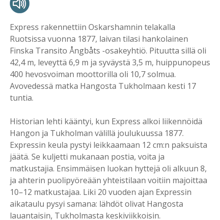
Express rakennettiin Oskarshamnin telakalla
Ruotsissa vuonna 1877, laivan tilasi hankolainen
Finska Transito Ångbåts -osakeyhtiö. Pituutta sillä oli
42,4 m, leveyttä 6,9 m ja syväystä 3,5 m, huippunopeus
400 hevosvoiman moottorilla oli 10,7 solmua.
Avovedessä matka Hangosta Tukholmaan kesti 17
tuntia.
Historian lehti kääntyi, kun Express alkoi liikennöidä
Hangon ja Tukholman välillä joulukuussa 1877.
Expressin keula pystyi leikkaamaan 12 cm:n paksuista
jäätä. Se kuljetti mukanaan postia, voita ja
matkustajia. Ensimmäisen luokan hyttejä oli alkuun 8,
ja ahterin puolipyöreään yhteistilaan voitiin majoittaa
10–12 matkustajaa. Liki 20 vuoden ajan Expressin
aikataulu pysyi samana: lähdöt olivat Hangosta
lauantaisin, Tukholmasta keskiviikkoisin.