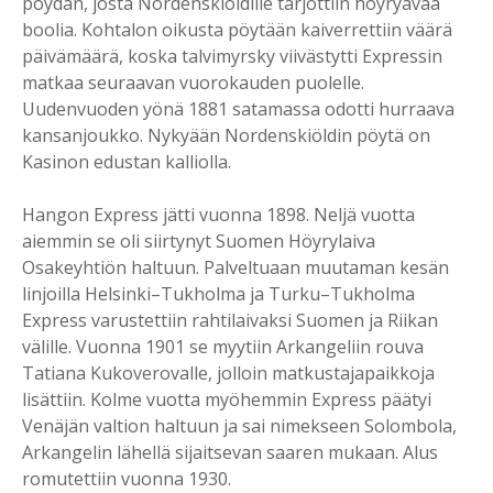
pöydän, josta Nordenskiöldille tarjottiin höyryävää
boolia. Kohtalon oikusta pöytään kaiverrettiin väärä
päivämäärä, koska talvimyrsky viivästytti Expressin
matkaa seuraavan vuorokauden puolelle.
Uudenvuoden yönä 1881 satamassa odotti hurraava
kansanjoukko. Nykyään Nordenskiöldin pöytä on
Kasinon edustan kalliolla.
Hangon Express jätti vuonna 1898. Neljä vuotta
aiemmin se oli siirtynyt Suomen Höyrylaiva
Osakeyhtiön haltuun. Palveltuaan muutaman kesän
linjoilla Helsinki–Tukholma ja Turku–Tukholma
Express varustettiin rahtilaivaksi Suomen ja Riikan
välille. Vuonna 1901 se myytiin Arkangeliin rouva
Tatiana Kukoverovalle, jolloin matkustajapaikkoja
lisättiin. Kolme vuotta myöhemmin Express päätyi
Venäjän valtion haltuun ja sai nimekseen Solombola,
Arkangelin lähellä sijaitsevan saaren mukaan. Alus
romutettiin vuonna 1930.