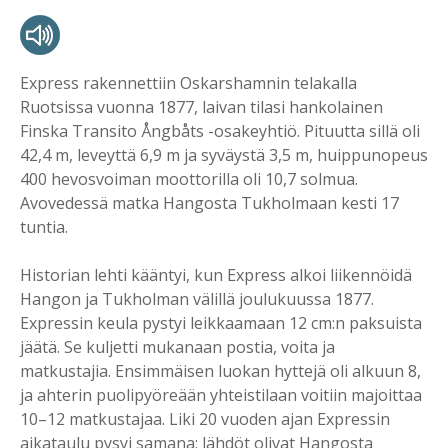
Express rakennettiin Oskarshamnin telakalla
Ruotsissa vuonna 1877, laivan tilasi hankolainen
Finska Transito Ångbåts -osakeyhtiö. Pituutta sillä oli
42,4 m, leveyttä 6,9 m ja syväystä 3,5 m, huippunopeus
400 hevosvoiman moottorilla oli 10,7 solmua.
Avovedessä matka Hangosta Tukholmaan kesti 17
tuntia.
Historian lehti kääntyi, kun Express alkoi liikennöidä
Hangon ja Tukholman välillä joulukuussa 1877.
Expressin keula pystyi leikkaamaan 12 cm:n paksuista
jäätä. Se kuljetti mukanaan postia, voita ja
matkustajia. Ensimmäisen luokan hyttejä oli alkuun 8,
ja ahterin puolipyöreään yhteistilaan voitiin majoittaa
10–12 matkustajaa. Liki 20 vuoden ajan Expressin
aikataulu pysyi samana: lähdöt olivat Hangosta