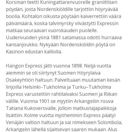
Korsman teetti Kuningattarenvuorelle graniittisen
pöydän, josta Nordenskiöldille tarjottiin höyryävää
boolia. Kohtalon oikusta pöytään kaiverrettiin väärä
päivämäärä, koska talvimyrsky viivästytti Expressin
matkaa seuraavan vuorokauden puolelle.
Uudenvuoden yönä 1881 satamassa odotti hurraava
kansanjoukko. Nykyään Nordenskiöldin pöytä on
Kasinon edustan kalliolla.
Hangon Express jätti vuonna 1898. Neljä vuotta
aiemmin se oli siirtynyt Suomen Höyrylaiva
Osakeyhtiön haltuun. Palveltuaan muutaman kesän
linjoilla Helsinki–Tukholma ja Turku–Tukholma
Express varustettiin rahtilaivaksi Suomen ja Riikan
välille. Vuonna 1901 se myytiin Arkangeliin rouva
Tatiana Kukoverovalle, jolloin matkustajapaikkoja
lisättiin. Kolme vuotta myöhemmin Express päätyi
Venäjän valtion haltuun ja sai nimekseen Solombola,
Arkangelin lähellä sijaitsevan saaren mukaan. Alus