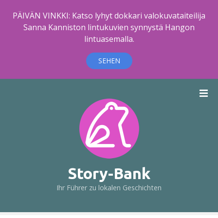
PÄIVÄN VINKKI: Katso lyhyt dokkari valokuvataiteilija
Sanna Kanniston lintukuvien synnystä Hangon
lintuasemalla.
SEHEN
Z
u
m
I
n
h
a
l
Story-Bank
t
Ihr Führer zu lokalen Geschichten
s
p
r