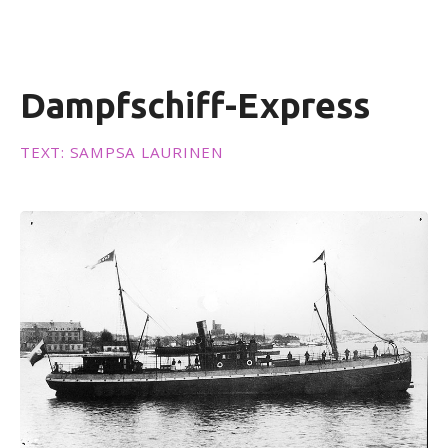
i
n
g
e
Dampfschiff-Express
n
TEXT: SAMPSA LAURINEN