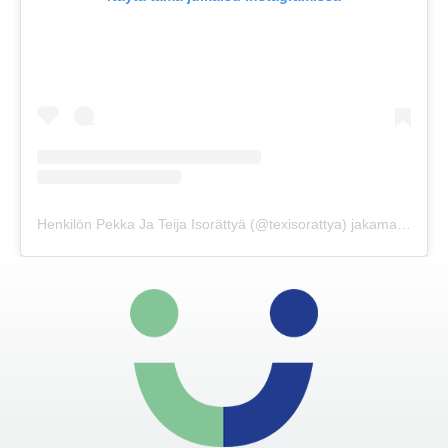
Henkilön Pekka Ja Teija Isorättyä (@texisorattya) jakama julkaisu