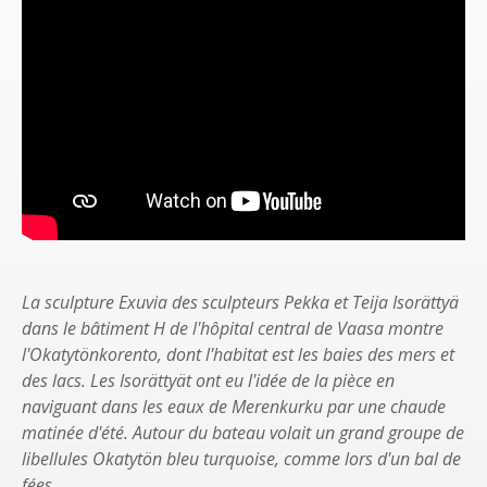
La sculpture Exuvia des sculpteurs Pekka et Teija Isorättyä
dans le bâtiment H de l'hôpital central de Vaasa montre
l'Okatytönkorento, dont l'habitat est les baies des mers et
des lacs. Les Isorättyät ont eu l'idée de la pièce en
naviguant dans les eaux de Merenkurku par une chaude
matinée d'été. Autour du bateau volait un grand groupe de
libellules Okatytön bleu turquoise, comme lors d'un bal de
fées.