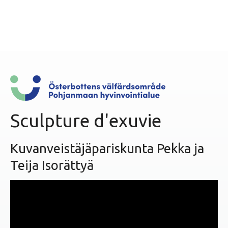
n
u
Sculpture d'exuvie
Kuvanveistäjäpariskunta Pekka ja
Teija Isorättyä