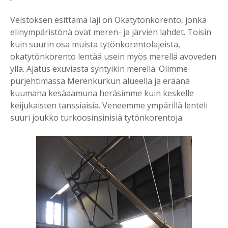
Veistoksen esittämä laji on Okatytönkorento, jonka
elinympäristönä ovat meren- ja järvien lahdet. Toisin
kuin suurin osa muista tytönkorentolajeista,
okatytönkorento lentää usein myös merellä avoveden
yllä. Ajatus exuviasta syntyikin merellä. Olimme
purjehtimassa Merenkurkun alueella ja eräänä
kuumana kesäaamuna heräsimme kuin keskelle
keijukaisten tanssiaisia. Veneemme ympärillä lenteli
suuri joukko turkoosinsinisiä tytönkorentoja.