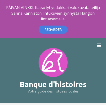
PÄIVÄN VINKKI: Katso lyhyt dokkari valokuvataiteilija
Sanna Kanniston lintukuvien synnystä Hangon
lintuasemalla.
REGARDER
A
l
l
e
r
a
u
c
Banque d'histoires
o
Votre guide des histoires locales
n
t
e