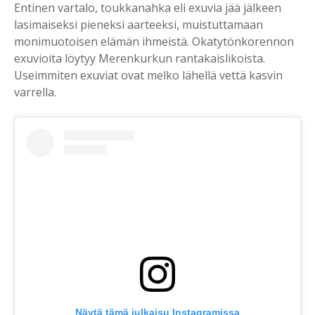
Entinen vartalo, toukkanahka eli exuvia jää jälkeen
lasimaiseksi pieneksi aarteeksi, muistuttamaan
monimuotoisen elämän ihmeistä. Okatytönkorennon
exuvioita löytyy Merenkurkun rantakaislikoista.
Useimmiten exuviat ovat melko lähellä vettä kasvin
varrella.
Näytä tämä julkaisu Instagramissa