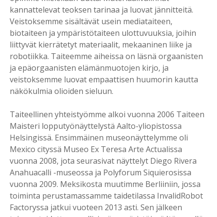
kannattelevat teoksen tarinaa ja luovat jännitteitä.
Veistoksemme sisältävät usein mediataiteen,
biotaiteen ja ympäristötaiteen ulottuvuuksia, joihin
liittyvät kierrätetyt materiaalit, mekaaninen liike ja
robotiikka. Taiteemme aiheissa on läsnä orgaanisten
ja epäorgaanisten elämänmuotojen kirjo, ja
veistoksemme luovat empaattisen huumorin kautta
näkökulmia olioiden sieluun.
Taiteellinen yhteistyömme alkoi vuonna 2006 Taiteen
Maisteri lopputyönäyttelystä Aalto-yliopistossa
Helsingissä. Ensimmäinen museonäyttelymme oli
Mexico cityssä Museo Ex Teresa Arte Actualissa
vuonna 2008, jota seurasivat näyttelyt Diego Rivera
Anahuacalli -museossa ja Polyforum Siquierosissa
vuonna 2009. Meksikosta muutimme Berliiniin, jossa
toiminta perustamassamme taidetilassa InvalidRobot
Factoryssa jatkui vuoteen 2013 asti. Sen jälkeen