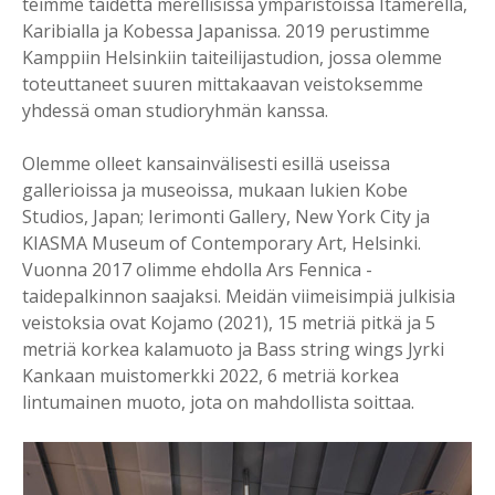
teimme taidetta merellisissä ympäristöissä Itämerellä,
Karibialla ja Kobessa Japanissa. 2019 perustimme
Kamppiin Helsinkiin taiteilijastudion, jossa olemme
toteuttaneet suuren mittakaavan veistoksemme
yhdessä oman studioryhmän kanssa.
Olemme olleet kansainvälisesti esillä useissa
gallerioissa ja museoissa, mukaan lukien Kobe
Studios, Japan; Ierimonti Gallery, New York City ja
KIASMA Museum of Contemporary Art, Helsinki.
Vuonna 2017 olimme ehdolla Ars Fennica -
taidepalkinnon saajaksi. Meidän viimeisimpiä julkisia
veistoksia ovat Kojamo (2021), 15 metriä pitkä ja 5
metriä korkea kalamuoto ja Bass string wings Jyrki
Kankaan muistomerkki 2022, 6 metriä korkea
lintumainen muoto, jota on mahdollista soittaa.