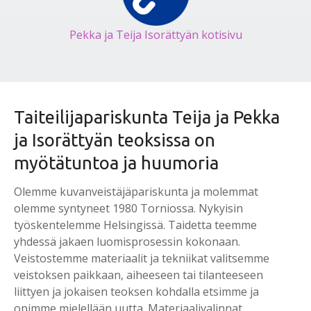
Pekka ja Teija Isorättyän kotisivu
Taiteilijapariskunta Teija ja Pekka
ja Isorättyän teoksissa on
myötätuntoa ja huumoria
Olemme kuvanveistäjäpariskunta ja molemmat
olemme syntyneet 1980 Torniossa. Nykyisin
työskentelemme Helsingissä. Taidetta teemme
yhdessä jakaen luomisprosessin kokonaan.
Veistostemme materiaalit ja tekniikat valitsemme
veistoksen paikkaan, aiheeseen tai tilanteeseen
liittyen ja jokaisen teoksen kohdalla etsimme ja
opimme mielellään uutta. Materiaalivalinnat