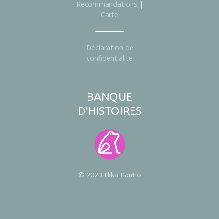
Recommandations
|
e
Carte
s
Déclaration de
confidentialité
BANQUE
D'HISTOIRES
© 2023 Ilkka Rautio