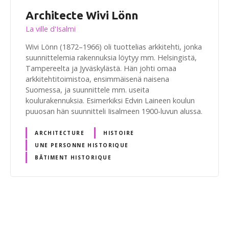
Architecte Wivi Lönn
La ville d'Isalmi
Wivi Lönn (1872–1966) oli tuottelias arkkitehti, jonka
suunnittelemia rakennuksia löytyy mm. Helsingistä,
Tampereelta ja Jyväskylästä. Hän johti omaa
arkkitehtitoimistoa, ensimmäisenä naisena
Suomessa, ja suunnittele mm. useita
koulurakennuksia. Esimerkiksi Edvin Laineen koulun
puuosan hän suunnitteli Iisalmeen 1900-luvun alussa.
ARCHITECTURE
HISTOIRE
UNE PERSONNE HISTORIQUE
BÂTIMENT HISTORIQUE
N