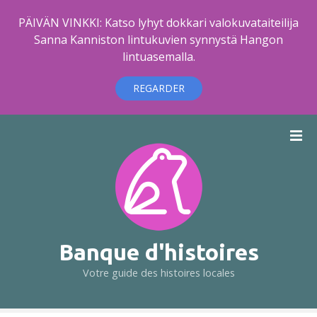
PÄIVÄN VINKKI: Katso lyhyt dokkari valokuvataiteilija
Sanna Kanniston lintukuvien synnystä Hangon
lintuasemalla.
REGARDER
A
l
l
e
r
a
u
c
Banque d'histoires
o
Votre guide des histoires locales
n
t
e