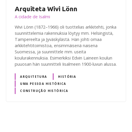
Arquiteta Wivi Lönn
A cidade de Isalmi
Wivi Lönn (1872–1966) oli tuottelias arkkitehti, jonka
suunnittelemia rakennuksia löytyy mm. Helsingistä,
Tampereelta ja Jyväskylästä. Hän johti omaa
arkkitehtitoimistoa, ensimmäisenä naisena
Suomessa, ja suunnittele mm. useita
koulurakennuksia. Esimerkiksi Edvin Laineen koulun
puuosan hän suunnitteli Iisalmeen 1900-luvun alussa.
ARQUITETURA
HISTÓRIA
UMA PESSOA HISTÓRICA
CONSTRUÇÃO HISTÓRICA
N