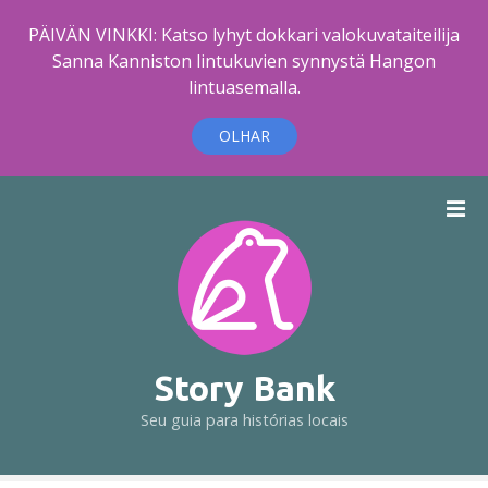
PÄIVÄN VINKKI: Katso lyhyt dokkari valokuvataiteilija
Sanna Kanniston lintukuvien synnystä Hangon
lintuasemalla.
OLHAR
I
r
p
a
r
a
o
c
Story Bank
o
Seu guia para histórias locais
n
t
e