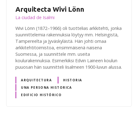
Arquitecta Wivi Lönn
La ciudad de Isalmi
Wivi Lönn (1872–1966) oli tuottelias arkkitehti, jonka
suunnittelemia rakennuksia löytyy mm. Helsingistä,
Tampereelta ja Jyväskylästä. Hän johti omaa
arkkitehtitoimistoa, ensimmäisenä naisena
Suomessa, ja suunnittele mm. useita
koulurakennuksia. Esimerkiksi Edvin Laineen koulun
puuosan hän suunnitteli Iisalmeen 1900-luvun alussa.
ARQUITECTURA
HISTORIA
UNA PERSONA HISTORICA
EDIFICIO HISTÓRICO
N