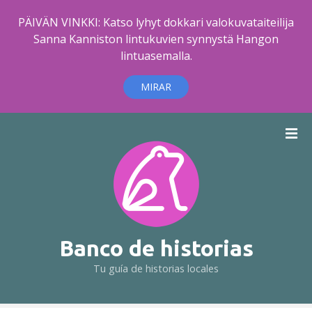
PÄIVÄN VINKKI: Katso lyhyt dokkari valokuvataiteilija
Sanna Kanniston lintukuvien synnystä Hangon
lintuasemalla.
MIRAR
S
a
l
t
a
r
a
l
Banco de historias
c
Tu guía de historias locales
o
n
t