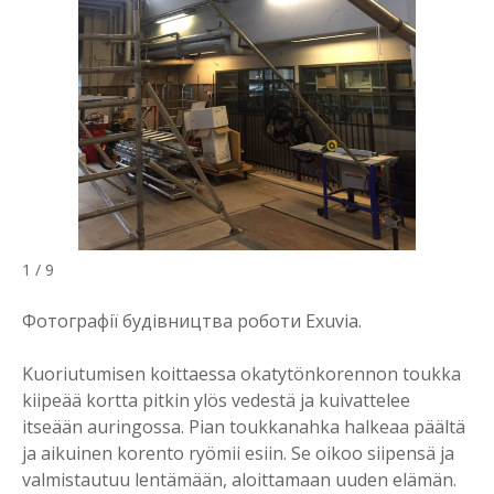
1 / 9
Фотографії будівництва роботи Exuvia.
Kuoriutumisen koittaessa okatytönkorennon toukka
kiipeää kortta pitkin ylös vedestä ja kuivattelee
itseään auringossa. Pian toukkanahka halkeaa päältä
ja aikuinen korento ryömii esiin. Se oikoo siipensä ja
valmistautuu lentämään, aloittamaan uuden elämän.