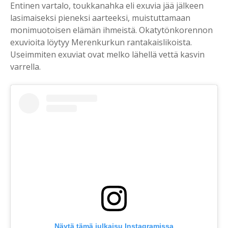
Entinen vartalo, toukkanahka eli exuvia jää jälkeen
lasimaiseksi pieneksi aarteeksi, muistuttamaan
monimuotoisen elämän ihmeistä. Okatytönkorennon
exuvioita löytyy Merenkurkun rantakaislikoista.
Useimmiten exuviat ovat melko lähellä vettä kasvin
varrella.
Näytä tämä julkaisu Instagramissa