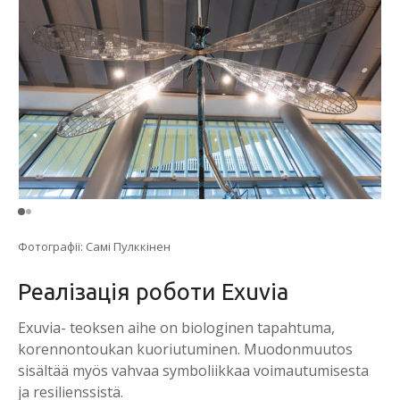
Фотографії: Самі Пулккінен
Реалізація роботи Exuvia
Exuvia- teoksen aihe on biologinen tapahtuma,
korennontoukan kuoriutuminen. Muodonmuutos
sisältää myös vahvaa symboliikkaa voimautumisesta
ja resilienssistä.