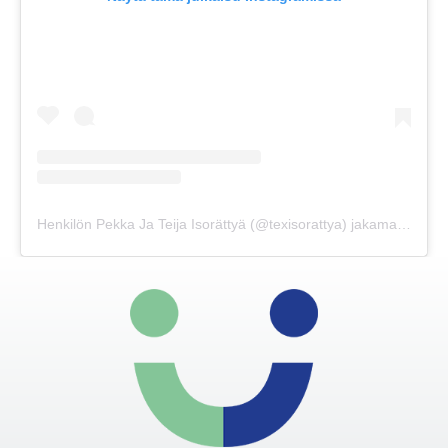
Henkilön Pekka Ja Teija Isorättyä (@texisorattya) jakama julkaisu