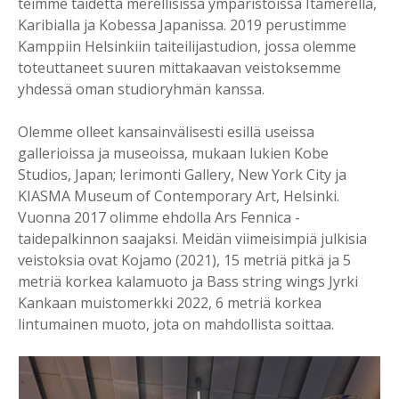
teimme taidetta merellisissä ympäristöissä Itämerellä,
Karibialla ja Kobessa Japanissa. 2019 perustimme
Kamppiin Helsinkiin taiteilijastudion, jossa olemme
toteuttaneet suuren mittakaavan veistoksemme
yhdessä oman studioryhmän kanssa.
Olemme olleet kansainvälisesti esillä useissa
gallerioissa ja museoissa, mukaan lukien Kobe
Studios, Japan; Ierimonti Gallery, New York City ja
KIASMA Museum of Contemporary Art, Helsinki.
Vuonna 2017 olimme ehdolla Ars Fennica -
taidepalkinnon saajaksi. Meidän viimeisimpiä julkisia
veistoksia ovat Kojamo (2021), 15 metriä pitkä ja 5
metriä korkea kalamuoto ja Bass string wings Jyrki
Kankaan muistomerkki 2022, 6 metriä korkea
lintumainen muoto, jota on mahdollista soittaa.