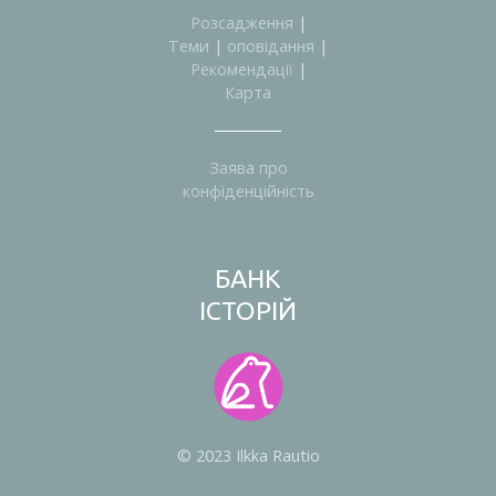
Розсадження
|
Теми
|
оповідання
|
Рекомендації
|
Карта
Заява про
конфіденційність
БАНК
ІСТОРІЙ
© 2023 Ilkka Rautio