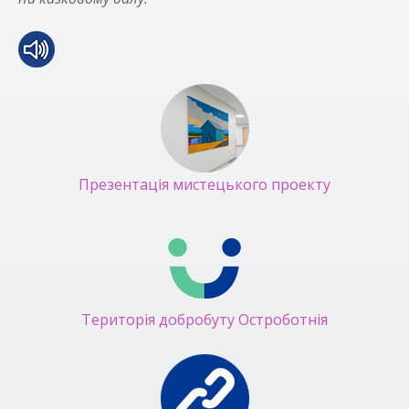
Презентація мистецького проекту
Територія добробуту Остроботнія