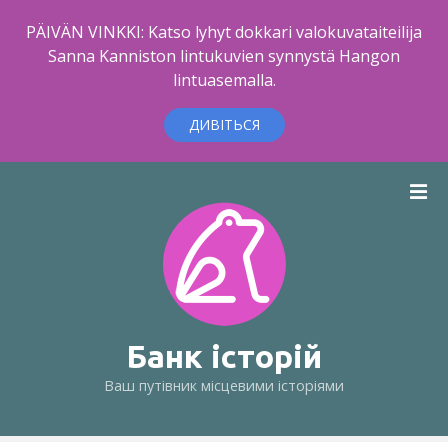
PÄIVÄN VINKKI: Katso lyhyt dokkari valokuvataiteilija
Sanna Kanniston lintukuvien synnystä Hangon
lintuasemalla.
ДИВІТЬСЯ
П
е
р
е
й
т
и
д
Банк історій
о
Ваш путівник місцевими історіями
в
м
і