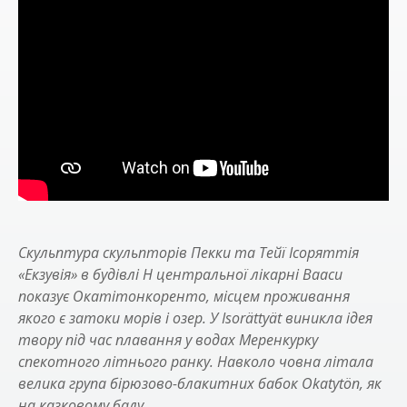
Скульптура скульпторів Пекки та Тейї Ісоряттія
«Екзувія» в будівлі H центральної лікарні Вааси
показує Окатітонкоренто, місцем проживання
якого є затоки морів і озер. У Isorättyät виникла ідея
твору під час плавання у водах Меренкурку
спекотного літнього ранку. Навколо човна літала
велика група бірюзово-блакитних бабок Okatytön, як
на казковому балу.