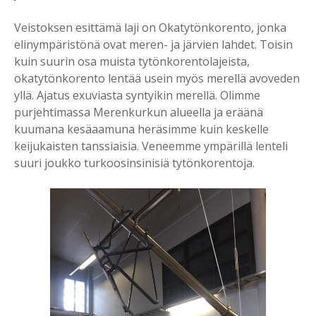
Veistoksen esittämä laji on Okatytönkorento, jonka
elinympäristönä ovat meren- ja järvien lahdet. Toisin
kuin suurin osa muista tytönkorentolajeista,
okatytönkorento lentää usein myös merellä avoveden
yllä. Ajatus exuviasta syntyikin merellä. Olimme
purjehtimassa Merenkurkun alueella ja eräänä
kuumana kesäaamuna heräsimme kuin keskelle
keijukaisten tanssiaisia. Veneemme ympärillä lenteli
suuri joukko turkoosinsinisiä tytönkorentoja.