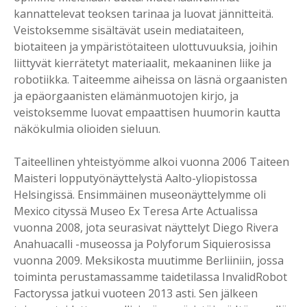
kannattelevat teoksen tarinaa ja luovat jännitteitä.
Veistoksemme sisältävät usein mediataiteen,
biotaiteen ja ympäristötaiteen ulottuvuuksia, joihin
liittyvät kierrätetyt materiaalit, mekaaninen liike ja
robotiikka. Taiteemme aiheissa on läsnä orgaanisten
ja epäorgaanisten elämänmuotojen kirjo, ja
veistoksemme luovat empaattisen huumorin kautta
näkökulmia olioiden sieluun.
Taiteellinen yhteistyömme alkoi vuonna 2006 Taiteen
Maisteri lopputyönäyttelystä Aalto-yliopistossa
Helsingissä. Ensimmäinen museonäyttelymme oli
Mexico cityssä Museo Ex Teresa Arte Actualissa
vuonna 2008, jota seurasivat näyttelyt Diego Rivera
Anahuacalli -museossa ja Polyforum Siquierosissa
vuonna 2009. Meksikosta muutimme Berliiniin, jossa
toiminta perustamassamme taidetilassa InvalidRobot
Factoryssa jatkui vuoteen 2013 asti. Sen jälkeen