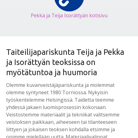
Pekka ja Teija Isorättyän kotisivu
Taiteilijapariskunta Teija ja Pekka
ja Isorättyän teoksissa on
myötätuntoa ja huumoria
Olemme kuvanveistäjäpariskunta ja molemmat
olemme syntyneet 1980 Torniossa. Nykyisin
työskentelemme Helsingissä. Taidetta teemme
yhdessä jakaen luomisprosessin kokonaan.
Veistostemme materiaalit ja tekniikat valitsemme
veistoksen paikkaan, aiheeseen tai tilanteeseen
liittyen ja jokaisen teoksen kohdalla etsimme ja
opimme mielellään uutta. Materiaalivalinnat