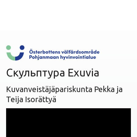
с
т
у
Скульптура Exuvia
Kuvanveistäjäpariskunta Pekka ja
Teija Isorättyä