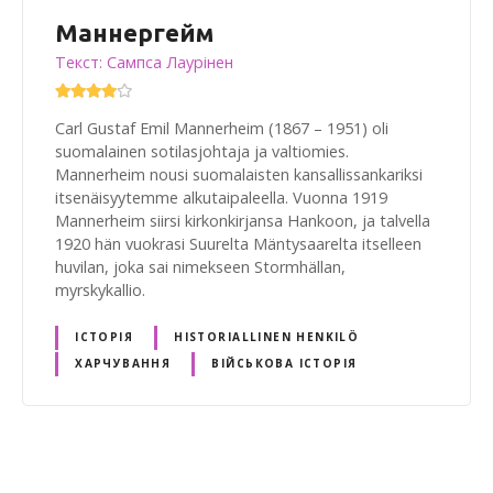
Маннергейм
Текст: Сампса Лаурінен
Carl Gustaf Emil Mannerheim (1867 – 1951) oli
suomalainen sotilasjohtaja ja valtiomies.
Mannerheim nousi suomalaisten kansallissankariksi
itsenäisyytemme alkutaipaleella. Vuonna 1919
Mannerheim siirsi kirkonkirjansa Hankoon, ja talvella
1920 hän vuokrasi Suurelta Mäntysaarelta itselleen
huvilan, joka sai nimekseen Stormhällan,
myrskykallio.
ІСТОРІЯ
HISTORIALLINEN HENKILÖ
ХАРЧУВАННЯ
ВІЙСЬКОВА ІСТОРІЯ