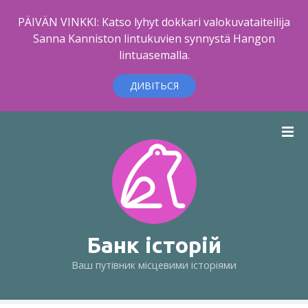
PÄIVÄN VINKKI: Katso lyhyt dokkari valokuvataiteilija
Sanna Kanniston lintukuvien synnystä Hangon
lintuasemalla.
ДИВІТЬСЯ
П
е
р
е
й
т
и
д
Банк історій
о
Ваш путівник місцевими історіями
в
м
і