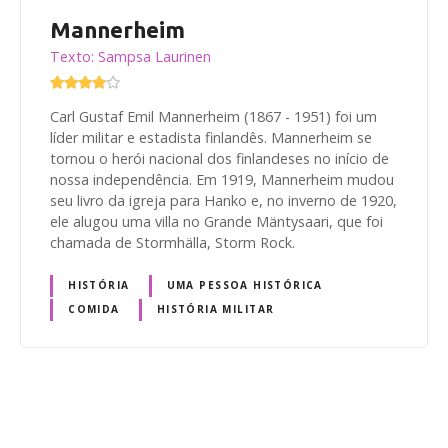
Mannerheim
Texto: Sampsa Laurinen
Carl Gustaf Emil Mannerheim (1867 - 1951) foi um
líder militar e estadista finlandês. Mannerheim se
tornou o herói nacional dos finlandeses no início de
nossa independência. Em 1919, Mannerheim mudou
seu livro da igreja para Hanko e, no inverno de 1920,
ele alugou uma villa no Grande Mäntysaari, que foi
chamada de Stormhälla, Storm Rock.
HISTÓRIA
UMA PESSOA HISTÓRICA
COMIDA
HISTÓRIA MILITAR
N