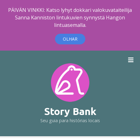
PÄIVÄN VINKKI: Katso lyhyt dokkari valokuvataiteilija
Sanna Kanniston lintukuvien synnystä Hangon
lintuasemalla.
OLHAR
I
r
p
a
r
a
o
c
Story Bank
o
Seu guia para histórias locais
n
t
e