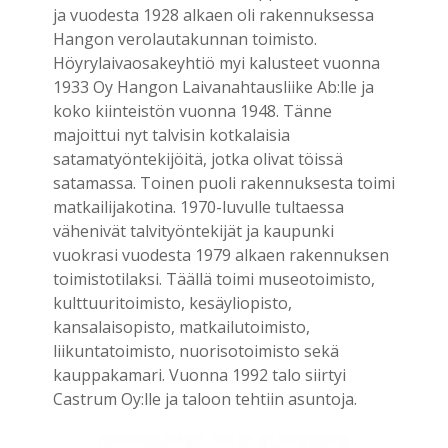
ja vuodesta 1928 alkaen oli rakennuksessa
Hangon verolautakunnan toimisto.
Höyrylaivaosakeyhtiö myi kalusteet vuonna
1933 Oy Hangon Laivanahtausliike Ab:lle ja
koko kiinteistön vuonna 1948. Tänne
majoittui nyt talvisin kotkalaisia
satamatyöntekijöitä, jotka olivat töissä
satamassa. Toinen puoli rakennuksesta toimi
matkailijakotina. 1970-luvulle tultaessa
vähenivät talvityöntekijät ja kaupunki
vuokrasi vuodesta 1979 alkaen rakennuksen
toimistotilaksi. Täällä toimi museotoimisto,
kulttuuritoimisto, kesäyliopisto,
kansalaisopisto, matkailutoimisto,
liikuntatoimisto, nuorisotoimisto sekä
kauppakamari. Vuonna 1992 talo siirtyi
Castrum Oy:lle ja taloon tehtiin asuntoja.