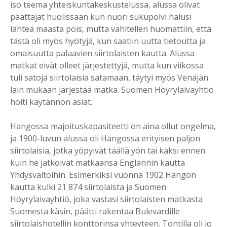
iso teema yhteiskuntakeskustelussa, alussa olivat
päättäjät huolissaan kun nuori sukupolvi halusi
lähteä maasta pois, mutta vähitellen huomattiin, että
tästä oli myös hyötyjä, kun saatiin uutta tietoutta ja
omaisuutta palaavien siirtolaisten kautta. Alussa
matkat eivät olleet järjestettyjä, mutta kun viikossa
tuli satoja siirtolaisia satamaan, täytyi myös Venäjän
lain mukaan järjestää matka. Suomen Höyrylaivayhtiö
hoiti käytännön asiat.
Hangossa majoituskapasiteetti on aina ollut ongelma,
ja 1900-luvun alussa oli Hangossa erityisen paljon
siirtolaisia, jotka yöpyivät täällä yön tai kaksi ennen
kuin he jatkoivat matkaansa Englannin kautta
Yhdysvaltoihin. Esimerkiksi vuonna 1902 Hangon
kautta kulki 21 874 siirtolaista ja Suomen
Höyrylaivayhtiö, joka vastasi siirtolaisten matkasta
Suomesta käsin, päätti rakentaa Bulevardille
siirtolaishotellin konttorinsa yhteyteen. Tontilla oli jo