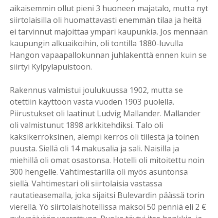
aikaisemmin ollut pieni 3 huoneen majatalo, mutta nyt
siirtolaisilla oli huomattavasti enemmän tilaa ja heitä
ei tarvinnut majoittaa ympäri kaupunkia. Jos mennään
kaupungin alkuaikoihin, oli tontilla 1880-luvulla
Hangon vapaapallokunnan juhlakenttä ennen kuin se
siirtyi Kylpyläpuistoon.
Rakennus valmistui joulukuussa 1902, mutta se
otettiin käyttöön vasta vuoden 1903 puolella.
Piirustukset oli laatinut Ludvig Mallander. Mallander
oli valmistunut 1898 arkkitehdiksi. Talo oli
kaksikerroksinen, alempi kerros oli tiilestä ja toinen
puusta. Siellä oli 14 makusalia ja sali. Naisilla ja
miehillä oli omat osastonsa. Hotelli oli mitoitettu noin
300 hengelle. Vahtimestarilla oli myös asuntonsa
siellä. Vahtimestari oli siirtolaisia vastassa
rautatieasemalla, joka sijaitsi Bulevardin päässä torin
vierellä. Yö siirtolaishotellissa maksoi 50 penniä eli 2 €