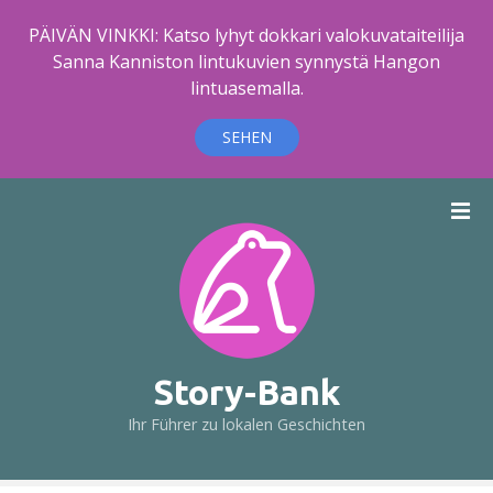
PÄIVÄN VINKKI: Katso lyhyt dokkari valokuvataiteilija
Sanna Kanniston lintukuvien synnystä Hangon
lintuasemalla.
SEHEN
Z
u
m
I
n
h
a
l
Story-Bank
t
Ihr Führer zu lokalen Geschichten
s
p
r