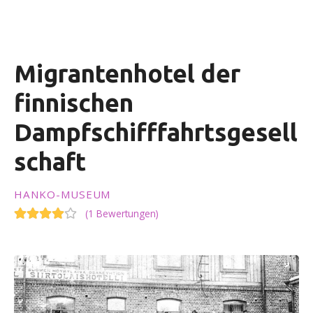
i
n
g
e
Migrantenhotel der
n
finnischen
Dampfschifffahrtsgesell
schaft
HANKO-MUSEUM
(
1 Bewertungen
)