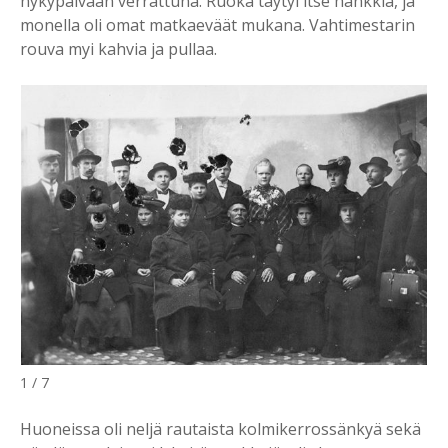
nykypäivään verrattuna. Ruoka täytyi itse hankkia, ja
monella oli omat matkaeväät mukana. Vahtimestarin
rouva myi kahvia ja pullaa.
1 / 7
Huoneissa oli neljä rautaista kolmikerrossänkyä sekä