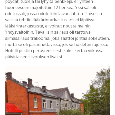
pöydät, tuoleja tai lyhyitä penkkejä, eli yhteen
huoneeseen majoitettiin 12 henkeä. Yksi sali oli
odotussali, jossa odotettiin laivan lähtöä. Toisessa
salissa tehtiin lääkärintarkastus. Jos ei läpäisyt
lääkärintarkastusta, ei voinut nousta maihin
Yhdysvaltoihin. Tavallisin sairaus oli tarttuva
silmäsairaus trakooma, joka saattoi johtaa sokeuteen,
mutta se oli parannettavissa, jos se hoidettiin ajoissa.
Hotelli pestiin perusteellisesti kaksi kertaa viikossa
päivittäisen siivouksen lisäksi.