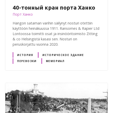
40-тонный кран порта Ханко
Порт Ханко
Hangon sataman vanhin säilynyt nosturi otettiin
käyttöön heinäkuussa 1911. Ransomes & Rapier Ltd
Lontoossa toimitti osat ja insinööritoimisto Zitting
& co Helsingistä kasasi sen. Nosturi on
peruskorjattu vuonna 2020.
ИСТОРИЯ
ИСТОРИЧЕСКОЕ ЗДАНИЕ
ПЕРЕВОЗКИ
МЕМОРИАЛ