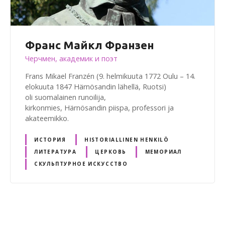
Франс Майкл Франзен
Черчмен, академик и поэт
Frans Mikael Franzén (9. helmikuuta 1772 Oulu – 14.
elokuuta 1847 Härnösandin lähellä, Ruotsi)
oli suomalainen runoilija,
kirkonmies, Härnösandin piispa, professori ja
akateemikko.
ИСТОРИЯ
HISTORIALLINEN HENKILÖ
ЛИТЕРАТУРА
ЦЕРКОВЬ
МЕМОРИАЛ
СКУЛЬПТУРНОЕ ИСКУССТВО