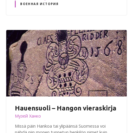
ВОЕННАЯ ИСТОРИЯ
Hauensuoli – Hangon vieraskirja
Музей Ханко
Missä päin Hankoa tai ylipäänsä Suomessa voi
nähdä niin monen tunnetun henkilön nimet kuin