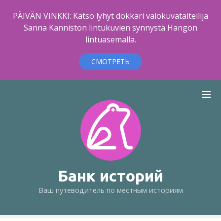
PÄIVÄN VINKKI: Katso lyhyt dokkari valokuvataiteilija
Sanna Kanniston lintukuvien synnystä Hangon
lintuasemalla.
СМОТРЕТЬ
п
е
р
е
й
т
и
к
Банк историй
с
Ваш путеводитель по местным историям
о
д
е