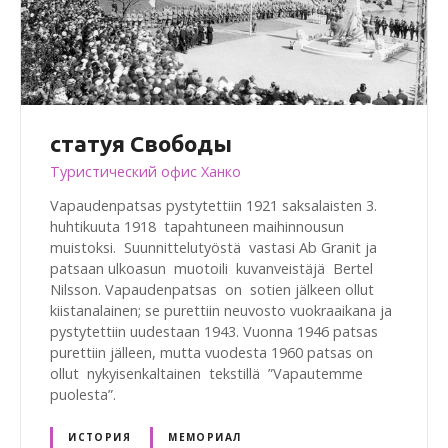
статуя Свободы
Туристический офис Ханко
Vapaudenpatsas pystytettiin 1921 saksalaisten 3.
huhtikuuta 1918 tapahtuneen maihinnousun
muistoksi. Suunnittelutyöstä vastasi Ab Granit ja
patsaan ulkoasun muotoili kuvanveistäjä Bertel
Nilsson. Vapaudenpatsas on sotien jälkeen ollut
kiistanalainen; se purettiin neuvosto vuokraaikana ja
pystytettiin uudestaan 1943. Vuonna 1946 patsas
purettiin jälleen, mutta vuodesta 1960 patsas on
ollut nykyisenkaltainen tekstillä ”Vapautemme
puolesta”.
ИСТОРИЯ
МЕМОРИАЛ