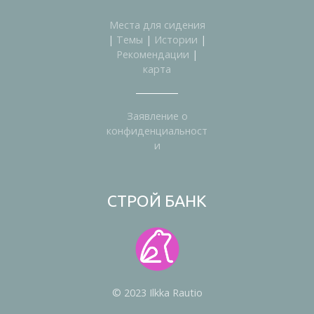
Места для сидения
|
Темы
|
Истории
|
Рекомендации
|
карта
Заявление о
конфиденциальност
и
СТРОЙ БАНК
© 2023 Ilkka Rautio