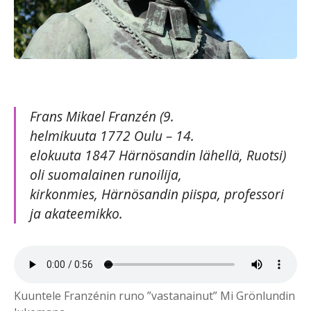
Frans Mikael Franzén (9.
helmikuuta 1772 Oulu – 14.
elokuuta 1847 Härnösandin lähellä, Ruotsi)
oli suomalainen runoilija,
kirkonmies, Härnösandin piispa, professori
ja akateemikko.
Kuuntele Franzénin runo ”vastanainut” Mi Grönlundin