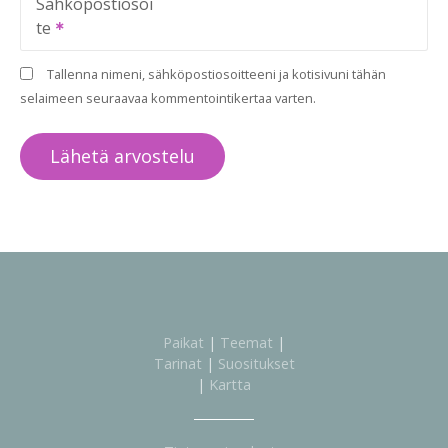
Sähköpostiosoi
te
Tallenna nimeni, sähköpostiosoitteeni ja kotisivuni tähän
selaimeen seuraavaa kommentointikertaa varten.
Paikat
|
Teemat
|
Tarinat
|
Suositukset
|
Kartta