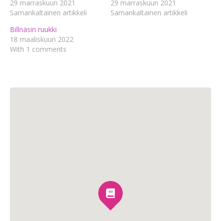
29 marraskuun 2021
29 marraskuun 2021
Samankaltainen artikkeli
Samankaltainen artikkeli
Billnäsin ruukki
18 maaliskuun 2022
With 1 comments