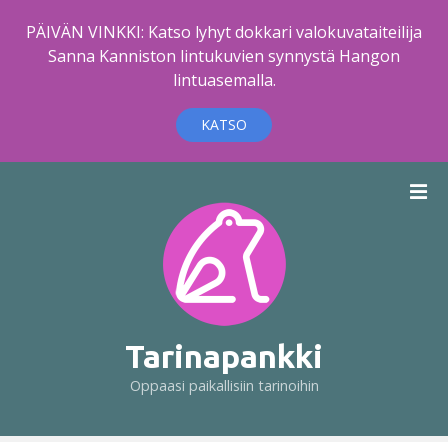
PÄIVÄN VINKKI: Katso lyhyt dokkari valokuvataiteilija
Sanna Kanniston lintukuvien synnystä Hangon
lintuasemalla.
KATSO
S
i
i
r
r
y
s
i
Tarinapankki
s
Oppaasi paikallisiin tarinoihin
ä
l
t