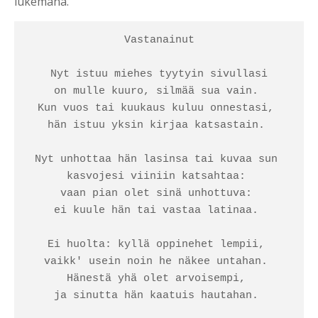
lukemana.
Vastanainut

Nyt istuu miehes tyytyin sivullasi

on mulle kuuro, silmää sua vain. 

Kun vuos tai kuukaus kuluu onnestasi, 

hän istuu yksin kirjaa katsastain. 

Nyt unhottaa hän lasinsa tai kuvaa sun 

kasvojesi viiniin katsahtaa: 

vaan pian olet sinä unhottuva: 

ei kuule hän tai vastaa latinaa. 

Ei huolta: kyllä oppinehet lempii, 

vaikk' usein noin he näkee untahan. 

Hänestä yhä olet arvoisempi, 

ja sinutta hän kaatuis hautahan. 
