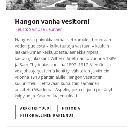
Hangon vanha vesitorni
Teksti: Sampsa Laurinen
Hangossa painokkaimmat vetoomukset puhtaan
veden puolesta – kulkutauteja vastaan – kuultiin
lääkärikunnan keskuudesta, äänekkäimpinä
kaupunginlääkärit Wilhelm Snellman jo vuonna 1889
ja Sam Chydenius vuosina 1897–1917. Viemäri- ja
vesijohtojärjestelmä kehittyi vähitellen ja viimein
vuonna 1910 pantiin alulle Hangon vesitornin
suunnittelu. Tehtävään kutsuttiin samainen
arkkitehti Waldemar Aspelin, joka oli juuri piirtänyt
kylpylän ja Kasinon laajennukset.
ARKKITEHTUURI
HISTORIA
HISTORIALLINEN RAKENNUS