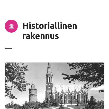
ö
ö
n
Historiallinen
rakennus