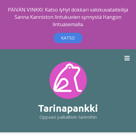
PÄIVÄN VINKKI: Katso lyhyt dokkari valokuvataiteilija
Sanna Kanniston lintukuvien synnystä Hangon
lintuasemalla.
KATSO
S
i
i
r
r
y
s
i
Tarinapankki
s
Oppaasi paikallisiin tarinoihin
ä
l
t