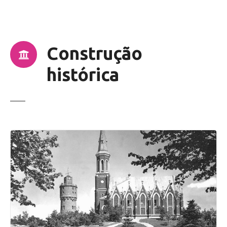
ú
d
o
Construção
histórica