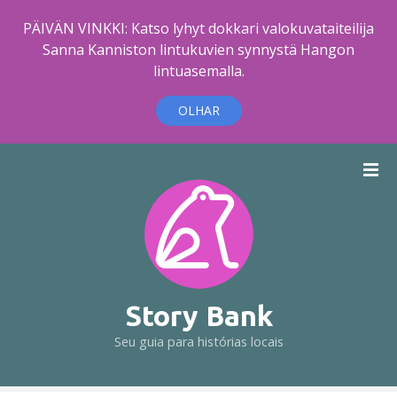
PÄIVÄN VINKKI: Katso lyhyt dokkari valokuvataiteilija
Sanna Kanniston lintukuvien synnystä Hangon
lintuasemalla.
OLHAR
I
r
p
a
r
a
o
c
Story Bank
o
Seu guia para histórias locais
n
t
e