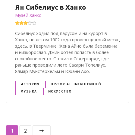
Ян Сибелиус в Ханко
Музей Ханко
Сибелиус ходил под парусом и на курорт в
Ханко, но летом 1902 года провел щедрый месяц
здесь, в Тверминне. Жена Айно была беременна
и низкорослая. Джин хотел попасть в более
спокойное место. Он жил в Сёдергарде, где
раньше проводили лето Сакари Топелиус,
Ялмар Мунстерхельм и Юхани Ахо.
ИСТОРИЯ
HISTORIALLINEN HENKILÖ
МУЗЫКА
ИСКУССТВО
V
1
2