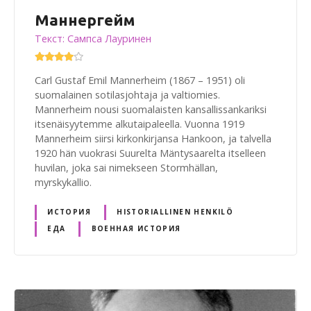
Маннергейм
Текст: Сампса Лауринен
Carl Gustaf Emil Mannerheim (1867 – 1951) oli
suomalainen sotilasjohtaja ja valtiomies.
Mannerheim nousi suomalaisten kansallissankariksi
itsenäisyytemme alkutaipaleella. Vuonna 1919
Mannerheim siirsi kirkonkirjansa Hankoon, ja talvella
1920 hän vuokrasi Suurelta Mäntysaarelta itselleen
huvilan, joka sai nimekseen Stormhällan,
myrskykallio.
ИСТОРИЯ
HISTORIALLINEN HENKILÖ
ЕДА
ВОЕННАЯ ИСТОРИЯ