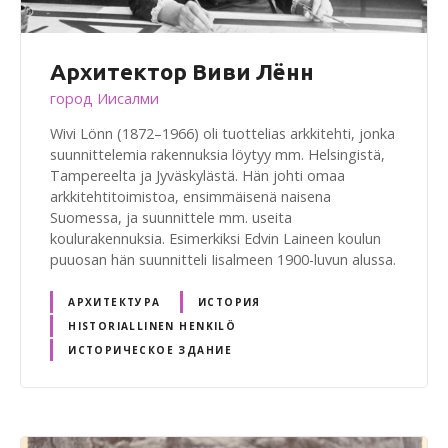
Архитектор Виви Лённ
город Иисалми
Wivi Lönn (1872–1966) oli tuottelias arkkitehti, jonka
suunnittelemia rakennuksia löytyy mm. Helsingistä,
Tampereelta ja Jyväskylästä. Hän johti omaa
arkkitehtitoimistoa, ensimmäisenä naisena
Suomessa, ja suunnittele mm. useita
koulurakennuksia. Esimerkiksi Edvin Laineen koulun
puuosan hän suunnitteli Iisalmeen 1900-luvun alussa.
АРХИТЕКТУРА
ИСТОРИЯ
HISTORIALLINEN HENKILÖ
ИСТОРИЧЕСКОЕ ЗДАНИЕ