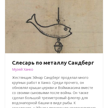
Слесарь по металлу Сандберг
Музей Ханко
Жестянщик Эйнар Сандберг проделал много
крупных работ в Ханко. Среди прочего, он
обновлял крыши церкви и Воймакасина вместе
со своими сыновьями после войны. Он также
сделал большой трехметровый флюгер для
водонапорной башни в виде рыбы. К
сожалению, у Эйнара произошло кровоизлияние