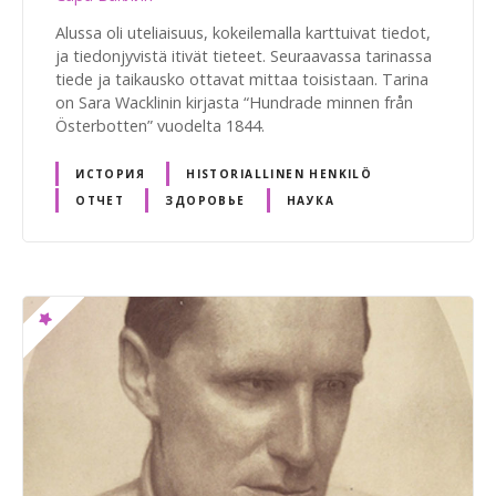
Alussa oli uteliaisuus, kokeilemalla karttuivat tiedot,
ja tiedonjyvistä itivät tieteet. Seuraavassa tarinassa
tiede ja taikausko ottavat mittaa toisistaan. Tarina
on Sara Wacklinin kirjasta “Hundrade minnen från
Österbotten” vuodelta 1844.
ИСТОРИЯ
HISTORIALLINEN HENKILÖ
ОТЧЕТ
ЗДОРОВЬЕ
НАУКА