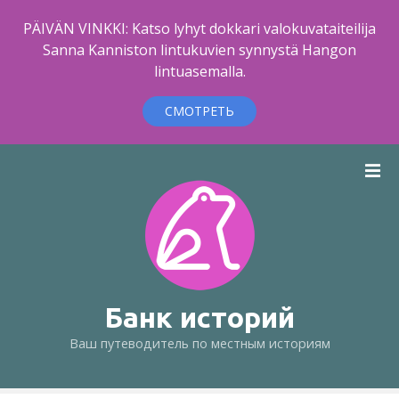
PÄIVÄN VINKKI: Katso lyhyt dokkari valokuvataiteilija
Sanna Kanniston lintukuvien synnystä Hangon
lintuasemalla.
СМОТРЕТЬ
п
е
р
е
й
т
и
к
Банк историй
с
Ваш путеводитель по местным историям
о
д
е