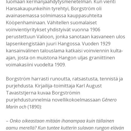
luomaan kermanjäähdytysmenetelmän. Kun vienti
Hansakaupunkeihin tyrehtyi, Borgström oli
avainasemassa solmimassa kauppasuhteita
Kööpenhaminaan. Vähitellen suomalaiset
voinvientiyritykset yhdistyivät vuonna 1906
perustettuun Valioon, jonka sanotaan kasvaneen ulos
lapsenkengistään juuri Hangossa. Vuoden 1929
kansainvälinen talouslama katkaisi voinviennin kulta-
ajan, josta on muistona Hangon uljas graniittinen
voimakasiini vuodelta 1909.
Borgström harrasti runoutta, ratsastusta, tennistä ja
purjehdusta. Kirjailija-toimittaja Karl August
Tavaststjerna kuvaa Borgströmin
purjehdustunnelmia novellikokoelmassaan
Gênero
Marin och
(1890):
–
Onko oikeastaan mitään ihanampaa kuin tällainen
aamu merellä? Kun tuntee kutterin sulavan rungon elävän