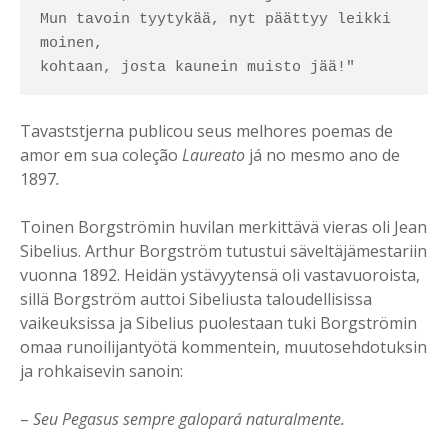
Mun tavoin tyytykää, nyt päättyy leikki 
moinen,

kohtaan, josta kaunein muisto jää!"
Tavaststjerna publicou seus melhores poemas de
amor em sua coleção
Laureato
já no mesmo ano de
1897
.
Toinen Borgströmin huvilan merkittävä vieras oli Jean
Sibelius. Arthur Borgström tutustui säveltäjämestariin
vuonna 1892. Heidän ystävyytensä oli vastavuoroista,
sillä Borgström auttoi Sibeliusta taloudellisissa
vaikeuksissa ja Sibelius puolestaan tuki Borgströmin
omaa runoilijantyötä kommentein, muutosehdotuksin
ja rohkaisevin sanoin:
–
Seu Pegasus sempre galopará naturalmente.