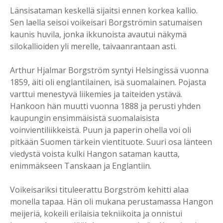
Länsisataman keskellä sijaitsi ennen korkea kallio.
Sen laella seisoi voikeisari Borgströmin satumaisen
kaunis huvila, jonka ikkunoista avautui näkymä
silokallioiden yli merelle, taivaanrantaan asti.
Arthur Hjalmar Borgström syntyi Helsingissä vuonna
1859, äiti oli englantilainen, isä suomalainen. Pojasta
varttui menestyvä liikemies ja taiteiden ystävä.
Hankoon hän muutti vuonna 1888 ja perusti yhden
kaupungin ensimmäisistä suomalaisista
voinvientiliikkeistä. Puun ja paperin ohella voi oli
pitkään Suomen tärkein vientituote. Suuri osa länteen
viedystä voista kulki Hangon sataman kautta,
enimmäkseen Tanskaan ja Englantiin.
Voikeisariksi tituleerattu Borgström kehitti alaa
monella tapaa. Hän oli mukana perustamassa Hangon
meijeriä, kokeili erilaisia tekniikoita ja onnistui