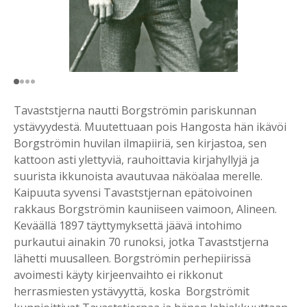
Tavaststjerna nautti Borgströmin pariskunnan
ystävyydestä. Muutettuaan pois Hangosta hän ikävöi
Borgströmin huvilan ilmapiiriä, sen kirjastoa, sen
kattoon asti ylettyviä, rauhoittavia kirjahyllyjä ja
suurista ikkunoista avautuvaa näköalaa merelle.
Kaipuuta syvensi Tavaststjernan epätoivoinen
rakkaus Borgströmin kauniiseen vaimoon, Alineen.
Keväällä 1897 täyttymyksettä jäävä intohimo
purkautui ainakin 70 runoksi, jotka Tavaststjerna
lähetti muusalleen. Borgströmin perhepiirissä
avoimesti käyty kirjeenvaihto ei rikkonut
herrasmiesten ystävyyttä, koska Borgströmit