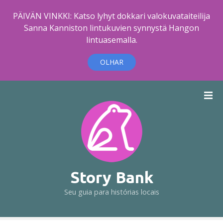
PÄIVÄN VINKKI: Katso lyhyt dokkari valokuvataiteilija
Sanna Kanniston lintukuvien synnystä Hangon
lintuasemalla.
OLHAR
I
r
p
a
r
a
o
c
Story Bank
o
Seu guia para histórias locais
n
t
e