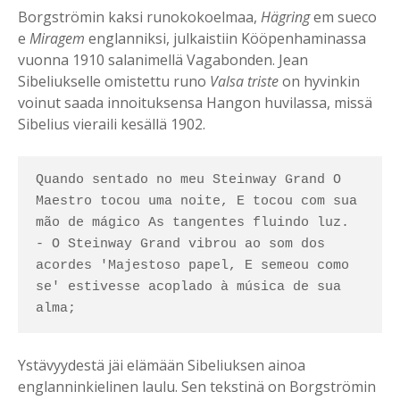
Borgströmin kaksi runokokoelmaa,
Hägring
em sueco
e
Miragem
englanniksi, julkaistiin Kööpenhaminassa
vuonna 1910 salanimellä Vagabonden. Jean
Sibeliukselle omistettu runo
Valsa triste
on hyvinkin
voinut saada innoituksensa Hangon huvilassa, missä
Sibelius vieraili kesällä 1902.
Quando sentado no meu Steinway Grand O 
Maestro tocou uma noite, E tocou com sua 
mão de mágico As tangentes fluindo luz. 
- O Steinway Grand vibrou ao som dos 
acordes 'Majestoso papel, E semeou como 
se' estivesse acoplado à música de sua 
Ystävyydestä jäi elämään Sibeliuksen ainoa
englanninkielinen laulu. Sen tekstinä on Borgströmin