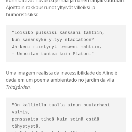
kunnioittivat Tavaststjernaa ja hänen lahjakkuuttaan.
Ajoittain rakkausrunot yltyivät villeiksi ja
humoristisiksi:
"Löisikö pulssisi kanssani tahtiin,

kun sanansyke yltyy staccatoon?

Järkeni riistynyt lempeni mahtiin,

– Unhoitan tuntea kuin Platon."
Uma imagem realista da inacessibilidade de Aline é
dada em um poema ambientado no jardim da vila
Trädgården.
"On kalliolla tuolla sinun puutarhasi 
valmis,

pensasaita tiheä kuin seinä estää 
tähystystä,
