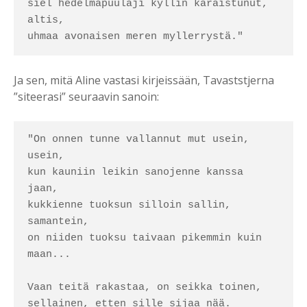
siel hedelmäpuulaji kyllin karaistunut, 
altis,

uhmaa avonaisen meren myllerrystä."
Ja sen, mitä Aline vastasi kirjeissään, Tavaststjerna
”siteerasi” seuraavin sanoin:
"On onnen tunne vallannut mut usein, 
usein,

kun kauniin leikin sanojenne kanssa 
jaan,

kukkienne tuoksun silloin sallin, 
samantein,

on niiden tuoksu taivaan pikemmin kuin 
maan...

Vaan teitä rakastaa, on seikka toinen,

sellainen, etten sille sijaa nää.
