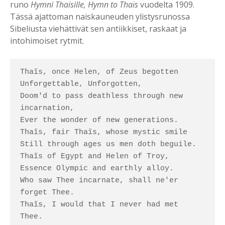
runo
Hymni Thaisille, Hymn to Thaïs
vuodelta 1909.
Tässä ajattoman naiskauneuden ylistysrunossa
Sibeliusta viehättivät sen antiikkiset, raskaat ja
intohimoiset rytmit.
Thaïs, once Helen, of Zeus begotten

Unforgettable, Unforgotten,

Doom'd to pass deathless through new 
incarnation,

Ever the wonder of new generations.

Thaïs, fair Thaïs, whose mystic smile

Still through ages us men doth beguile.

Thaïs of Egypt and Helen of Troy,

Essence Olympic and earthly alloy.

Who saw Thee incarnate, shall ne'er 
forget Thee.

Thaïs, I would that I never had met 