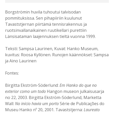
Borgströmin huvila tuhoutui talvisodan
pommituksissa. Sen pihapiiriin kuulunut
Tavaststjernan piirtämä tennisrakennus ja
ruotsinvallanaikainen ruutikellari purettiin
Länsisataman laajennuksen tieltä vuonna 1999.
Teksti: Sampsa Laurinen, Kuvat: Hanko Museum,
kuvitus: Roosa Kyllönen. Runojen käännökset: Sampsa
ja Aino Laurinen
Fontes:
Birgitta Ekström-Söderlund:
Em Hanko do que no
exterior como um todo
Hangon museon julkaisusarja
no 22, 2003. Birgitta Ekström-Söderlund, Marketta
Wall:
No início havia um porto
Série de Publicações do
Museu Hanko nº 20, 2001. Tavaststjerna:
Laureato