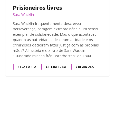
Prisioneiros livres
Sara Wacklin
Sara Wacklin frequentemente descreveu
perseverança, coragem extraordinária e um senso
exemplar de solidariedade. Mas o que aconteceu
quando as autoridades deixaram a cidade e os
criminosos decidiram fazer justiça com as próprias
mãos? A história é do livro de Sara Wacklin
"Hundrade minnen från Österbotten" de 1844.
RELATÓRIO
LITERATURA
CRIMINOSO
N
a