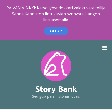
PÄIVÄN VINKKI: Katso lyhyt dokkari valokuvataiteilija
Sanna Kanniston lintukuvien synnystä Hangon
lintuasemalla.
OLHAR
I
r
p
a
r
a
o
c
Story Bank
o
Seu guia para histórias locais
n
t
e