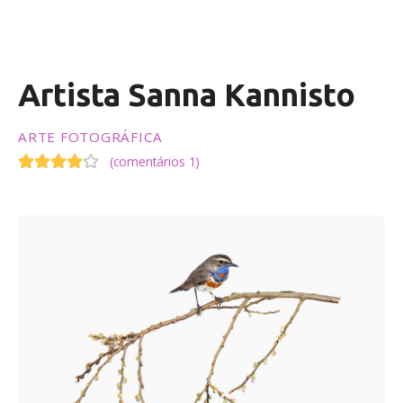
ú
d
o
Artista Sanna Kannisto
ARTE FOTOGRÁFICA
(
comentários 1
)