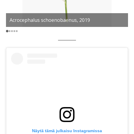
Acrocephalus schoenobaenus, 2019
C
Näytä tämä julkaisu Instagramissa