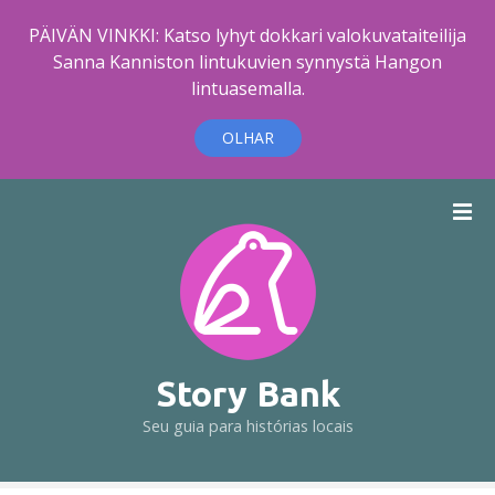
PÄIVÄN VINKKI: Katso lyhyt dokkari valokuvataiteilija
Sanna Kanniston lintukuvien synnystä Hangon
lintuasemalla.
OLHAR
I
r
p
a
r
a
o
c
Story Bank
o
Seu guia para histórias locais
n
t
e