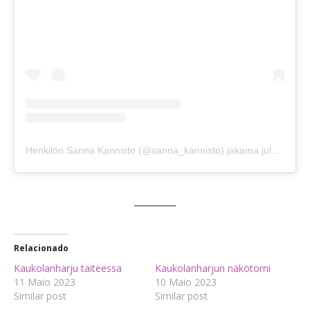
Henkilön Sanna Kannisto (@sanna_kannisto) jakama julkaisu
Relacionado
Kaukolanharju taiteessa
Kaukolanharjun näkötorni
11 Maio 2023
10 Maio 2023
Similar post
Similar post