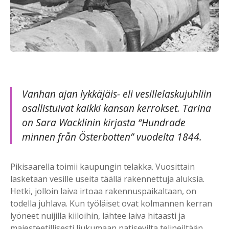
Vanhan ajan lykkäjäis- eli vesillelaskujuhliin
osallistuivat kaikki kansan kerrokset. Tarina
on Sara Wacklinin kirjasta “Hundrade
minnen från Österbotten” vuodelta 1844.
Pikisaarella toimii kaupungin telakka. Vuosittain
lasketaan vesille useita täällä rakennettuja aluksia.
Hetki, jolloin laiva irtoaa rakennuspaikaltaan, on
todella juhlava. Kun työläiset ovat kolmannen kerran
lyöneet nuijilla kiiloihin, lähtee laiva hitaasti ja
majesteetillisesti liukumaan natisevilta telineiltään.