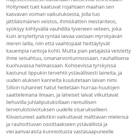
Höltyneet tuet kaatuvat rojahtaen maahan sen
kasvavan voiman vaikutuksesta, jolla tuo
jättiläismäinen veistos, ihmiskätten mestariteos,
syöksyy kiihtyvällä vauhdilla tyveneen veteen, joka
kuin ärsytettynä ryntää laivaa vastaan myrskyävän
meren lailla, niin että vaahtopäät heittäytyvät
kauempia rantoja kohti. Mutta pian petäjästä veistetty
ihme seisahtuu, omanarvontunnossaan, rauhallisena
kuohuvassa helmassaan. Kohisevissa tyrskyissä
kastunut lippukin tervehtii ystävällisesti laineita, ja
uuden aluksen kannelta kuulutetaan laivan nimi.
Silloin tuhannet hatut heitetään hurraa-huutojen
saattelemana ilmaan, ja läheiset laivat vilkuttavat
liehuvilla juhlaliputuksillaan riemullisen
tervetulotoivotuksen uudelle sisarukselleen.
Kiivastuneet aallotkin vaikuttavat malttavan mielensä
ja rauhoittuvan osoittaakseen ystävällistä ja
vieraanvaraista kunnioitusta vastasaapuneelle.