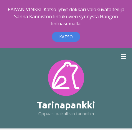
PÄIVÄN VINKKI: Katso lyhyt dokkari valokuvataiteilija
Sanna Kanniston lintukuvien synnystä Hangon
lintuasemalla.
KATSO
S
i
i
r
r
y
s
i
Tarinapankki
s
Oppaasi paikallisiin tarinoihin
ä
l
t