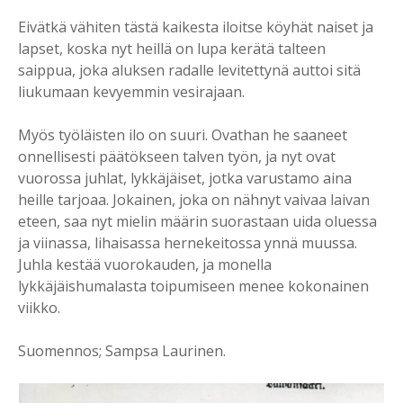
Eivätkä vähiten tästä kaikesta iloitse köyhät naiset ja
lapset, koska nyt heillä on lupa kerätä talteen
saippua, joka aluksen radalle levitettynä auttoi sitä
liukumaan kevyemmin vesirajaan.
Myös työläisten ilo on suuri. Ovathan he saaneet
onnellisesti päätökseen talven työn, ja nyt ovat
vuorossa juhlat, lykkäjäiset, jotka varustamo aina
heille tarjoaa. Jokainen, joka on nähnyt vaivaa laivan
eteen, saa nyt mielin määrin suorastaan uida oluessa
ja viinassa, lihaisassa hernekeitossa ynnä muussa.
Juhla kestää vuorokauden, ja monella
lykkäjäishumalasta toipumiseen menee kokonainen
viikko.
Suomennos; Sampsa Laurinen.