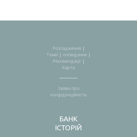
Розсадження
|
Теми
|
оповідання
|
Рекомендації
|
Карта
Заява про
конфіденційність
БАНК
ІСТОРІЙ