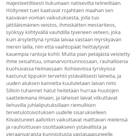
majesteetillisesti liukumaan natisevilta telineiltään.
Höltyneet tuet kaatuvat rojahtaen maahan sen
kasvavan voiman vaikutuksesta, jolla tuo
jättiläismäinen veistos, ihmiskätten mestariteos,
syöksyy kiihtyvällä vauhdilla tyveneen veteen, joka
kuin ärsytettynä ryntää laivaa vastaan myrskyävän
meren lailla, niin että vaahtopäät heittäytyvät
kauempia rantoja kohti. Mutta pian petäjästä veistetty
ihme seisahtuu, omanarvontunnossaan, rauhallisena
kuohuvassa helmassaan. Kohisevissa tyrskyissä
kastunut lippukin tervehtii ystävällisesti laineita, ja
uuden aluksen kannelta kuulutetaan laivan nimi.
Silloin tuhannet hatut heitetään hurraa-huutojen
saattelemana ilmaan, ja läheiset laivat vilkuttavat
liehuvilla juhlaliputuksillaan riemullisen
tervetulotoivotuksen uudelle sisarukselleen.
Kiivastuneet aallotkin vaikuttavat malttavan mielensä
ja rauhoittuvan osoittaakseen ystävällistä ja
vieraanvaraista kunnioitusta vastasaapuneelle.