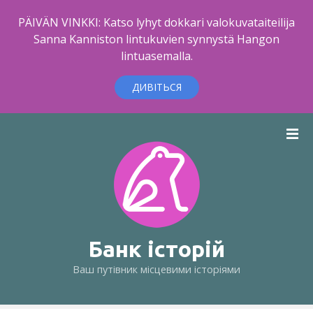
PÄIVÄN VINKKI: Katso lyhyt dokkari valokuvataiteilija
Sanna Kanniston lintukuvien synnystä Hangon
lintuasemalla.
ДИВІТЬСЯ
П
е
р
е
й
т
и
д
Банк історій
о
Ваш путівник місцевими історіями
в
м
і