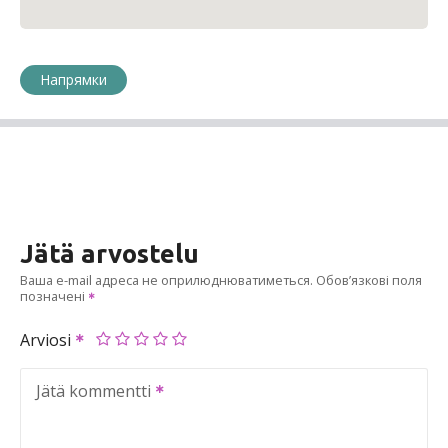
Напрямки
Jätä arvostelu
Ваша e-mail адреса не оприлюднюватиметься.
Обов’язкові поля
позначені
Arviosi
Jätä kommentti