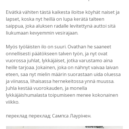
Eivätkä vähiten tästä kaikesta iloitse köyhät naiset ja
lapset, koska nyt heillä on lupa kerätä talteen
saippua, joka aluksen radalle levitettynä auttoi sitä
liukumaan kevyemmin vesirajaan.
Myös työläisten ilo on suuri. Ovathan he saaneet
onnellisesti päätökseen talven työn, ja nyt ovat
vuorossa juhlat, lykkäjäiset, jotka varustamo aina
heille tarjoaa. Jokainen, joka on nähnyt vaivaa laivan
eteen, saa nyt mielin määrin suorastaan uida oluessa
ja viinassa, lihaisassa hernekeitossa ynnä muussa.
Juhla kestää vuorokauden, ja monella
lykkäjäishumalasta toipumiseen menee kokonainen
viikko.
переклад переклад; Сампса Лаурінен.