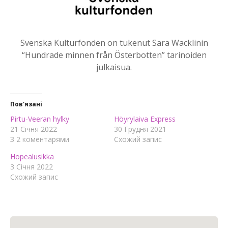
Svenska Kulturfonden on tukenut Sara Wacklinin
“Hundrade minnen från Österbotten” tarinoiden
julkaisua.
Пов'язані
Pirtu-Veeran hylky
Höyrylaiva Express
21 Січня 2022
30 Грудня 2021
З 2 коментарями
Схожий запис
Hopealusikka
3 Січня 2022
Схожий запис