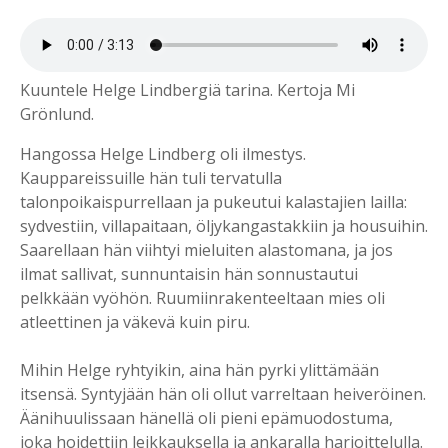
Kuuntele Helge Lindbergiä tarina. Kertoja Mi
Grönlund.
Hangossa Helge Lindberg oli ilmestys.
Kauppareissuille hän tuli tervatulla
talonpoikaispurrellaan ja pukeutui kalastajien lailla:
sydvestiin, villapaitaan, öljykangastakkiin ja housuihin.
Saarellaan hän viihtyi mieluiten alastomana, ja jos
ilmat sallivat, sunnuntaisin hän sonnustautui
pelkkään vyöhön. Ruumiinrakenteeltaan mies oli
atleettinen ja väkevä kuin piru.
Mihin Helge ryhtyikin, aina hän pyrki ylittämään
itsensä. Syntyjään hän oli ollut varreltaan heiveröinen.
Äänihuulissaan hänellä oli pieni epämuodostuma,
joka hoidettiin leikkauksella ja ankaralla harjoittelulla.