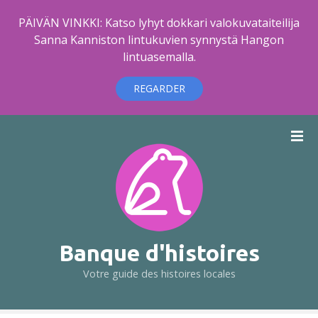
PÄIVÄN VINKKI: Katso lyhyt dokkari valokuvataiteilija
Sanna Kanniston lintukuvien synnystä Hangon
lintuasemalla.
REGARDER
A
l
l
e
r
a
u
c
Banque d'histoires
o
Votre guide des histoires locales
n
t
e