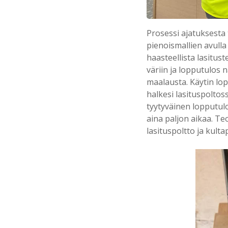
Prosessi ajatuksesta
pienoismallien avulla 
haasteellista lasitus
väriin ja lopputulos 
maalausta. Käytin lo
halkesi lasituspoltos
tyytyväinen lopputulo
aina paljon aikaa. Te
lasituspoltto ja kult