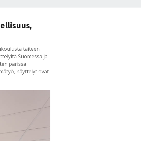
ellisuus,
akoulusta taiteen
äyttelyitä Suomessa ja
ten parissa
hmätyö, näyttelyt ovat