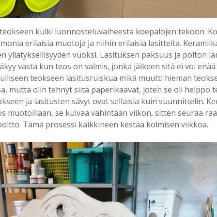
 teokseen kulki luonnosteluvaiheesta koepalojen tekoon. Ko
monia erilaisia muotoja ja niihin erilaisia lasitteita. Keramii
ten yllätyksellisyyden vuoksi. Lasituksen paksuus ja polton l
näkyy vasta kun teos on valmis, jonka jälkeen sitä ei voi enä
pulliseen teokseen lasitusruiskua mikä muutti hieman teokse
sa, mutta olin tehnyt siitä paperikaavat, joten se oli helppo 
kseen ja lasitusten sävyt ovat sellaisia kuin suunnittelin. K
os muotoillaan, se kuivaa vähintään viikon, sitten seuraa ra
apoltto. Tämä prosessi kaikkineen kestää kolmisen viikkoa.