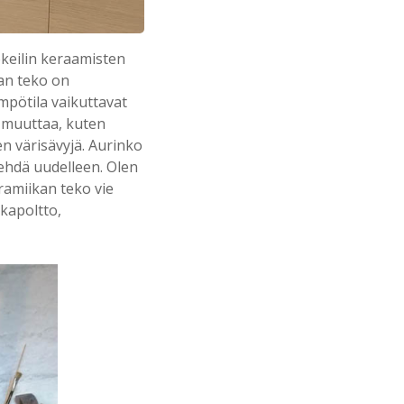
keilin keraamisten
kan teko on
ämpötila vaikuttavat
ä muuttaa, kuten
n värisävyjä. Aurinko
tehdä uudelleen. Olen
eramiikan teko vie
akapoltto,