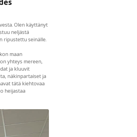
 des
esta. Olen käyttänyt
ostuu neljästä
 ripustettu seinälle.
nikon maan
a on yhteys mereen,
dat ja kluuvit
ta, näkinpartaiset ja
aavat tätä kiehtovaa
o heijastaa