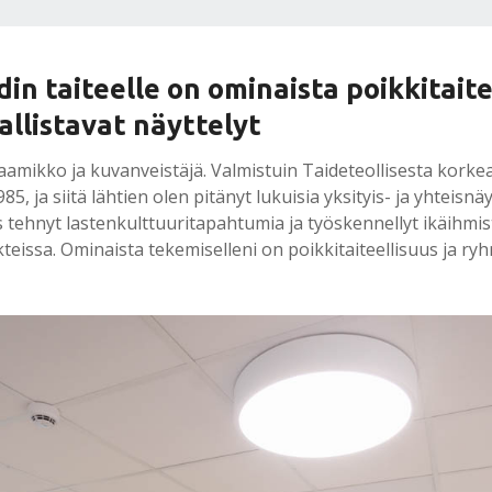
din taiteelle on ominaista poikkitaite
allistavat näyttelyt
aamikko ja kuvanveistäjä. Valmistuin Taideteollisesta korke
5, ja siitä lähtien olen pitänyt lukuisia yksityis- ja yhteisn
 tehnyt lastenkulttuuritapahtumia ja työskennellyt ikäihmis
kteissa. Ominaista tekemiselleni on poikkitaiteellisuus ja ry