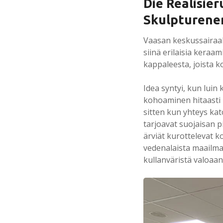
Die Realisie
Skulpturene
Vaasan keskussairaal
siinä erilaisia keraam
kappaleesta, joista k
Idea syntyi, kun luin
kohoaminen hitaasti 
sitten kun yhteys kat
tarjoavat suojaisan p
ärviät kurottelevat k
vedenalaista maailma
kullanväristä valoaan