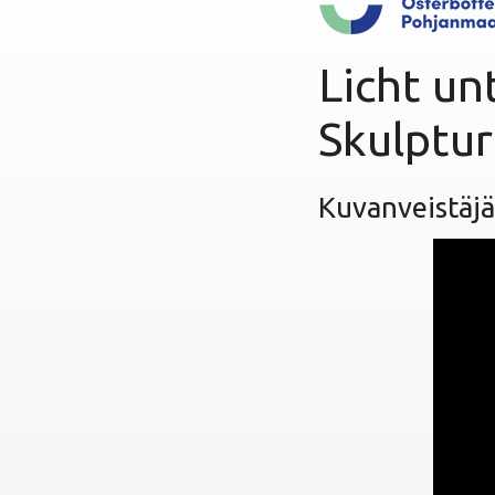
n
Licht un
Skulptu
Kuvanveistäjä