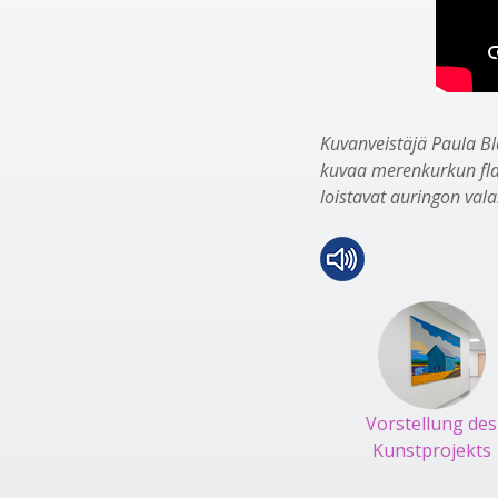
Kuvanveistäjä Paula B
kuvaa merenkurkun flad
loistavat auringon valai
Vorstellung des
Kunstprojekts