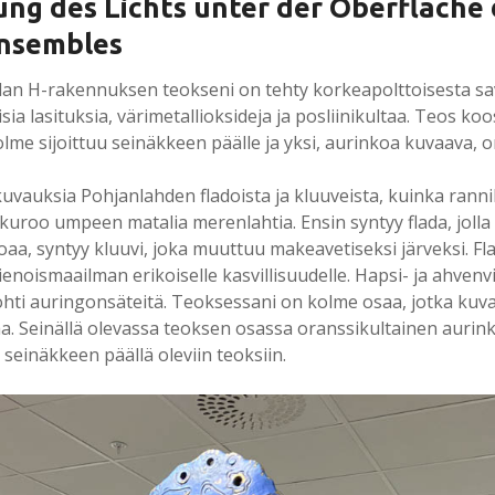
rung des Lichts unter der Oberfläche
nsembles
an H-rakennuksen teokseni on tehty korkeapolttoisesta sav
isia lasituksia, värimetallioksideja ja posliinikultaa. Teos ko
olme sijoittuu seinäkkeen päälle ja yksi, aurinkoa kuvaava, on
 kuvauksia Pohjanlahden fladoista ja kluuveista, kuinka ran
kuroo umpeen matalia merenlahtia. Ensin syntyy flada, joll
oaa, syntyy kluuvi, joka muuttuu makeavetiseksi järveksi. Fla
ienoismaailman erikoiselle kasvillisuudelle. Hapsi- ja ahvenvi
ohti auringonsäteitä. Teoksessani on kolme osaa, jotka kuv
a. Seinällä olevassa teoksen osassa oranssikultainen aurink
 seinäkkeen päällä oleviin teoksiin.