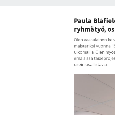
Paula Blåfiel
ryhmätyö, os
Olen vaasalainen ker
maisteriksi vuonna 198
ulkomailla. Olen myös
erilaisissa taideproje
usein osallistavia.