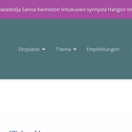
ataiteilija Sanna Kanniston lintukuvien synnystä Hangon li
Sitzplätze
Thema
Empfehlungen