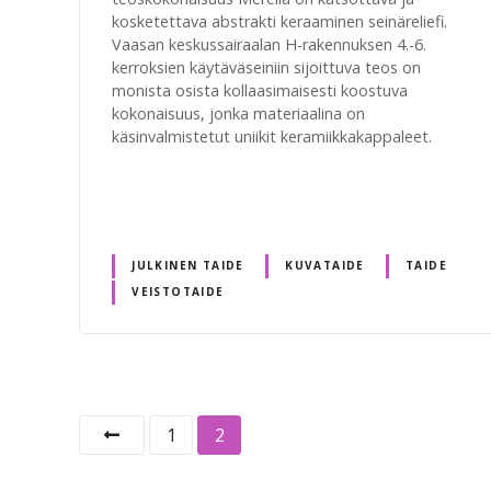
kosketettava abstrakti keraaminen seinäreliefi.
Vaasan keskussairaalan H-rakennuksen 4.-6.
kerroksien käytäväseiniin sijoittuva teos on
monista osista kollaasimaisesti koostuva
kokonaisuus, jonka materiaalina on
käsinvalmistetut uniikit keramiikkakappaleet.
JULKINEN TAIDE
KUVATAIDE
TAIDE
VEISTOTAIDE
V
1
2
i