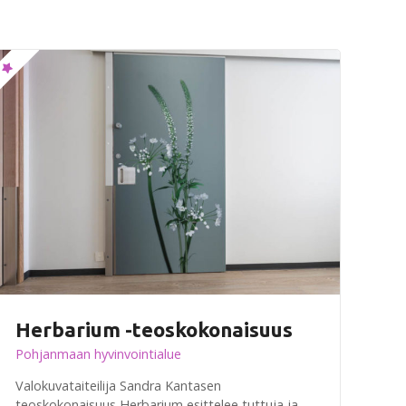
Herbarium -teoskokonaisuus
Pohjanmaan hyvinvointialue
Valokuvataiteilija Sandra Kantasen
teoskokonaisuus Herbarium esittelee tuttuja ja