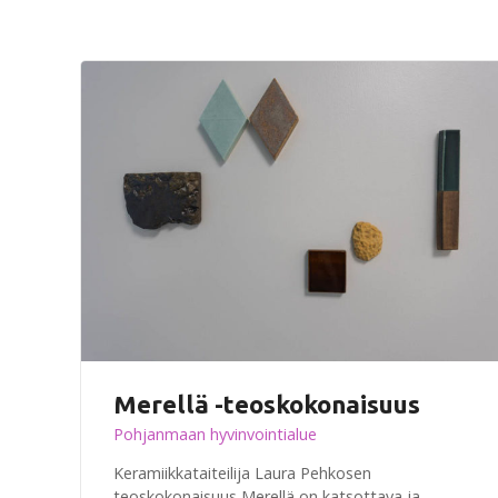
Merellä -teoskokonaisuus
Pohjanmaan hyvinvointialue
Keramiikkataiteilija Laura Pehkosen
teoskokonaisuus Merellä on katsottava ja