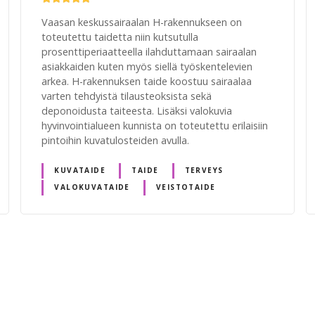
Vaasan keskussairaalan H-rakennukseen on
toteutettu taidetta niin kutsutulla
prosenttiperiaatteella ilahduttamaan sairaalan
asiakkaiden kuten myös siellä työskentelevien
arkea. H-rakennuksen taide koostuu sairaalaa
varten tehdyistä tilausteoksista sekä
deponoidusta taiteesta. Lisäksi valokuvia
hyvinvointialueen kunnista on toteutettu erilaisiin
pintoihin kuvatulosteiden avulla.
KUVATAIDE
TAIDE
TERVEYS
VALOKUVATAIDE
VEISTOTAIDE