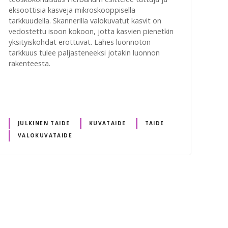
eksoottisia kasveja mikroskooppisella
tarkkuudella. Skannerilla valokuvatut kasvit on
vedostettu isoon kokoon, jotta kasvien pienetkin
yksityiskohdat erottuvat. Lähes luonnoton
tarkkuus tulee paljasteneeksi jotakin luonnon
rakenteesta.
JULKINEN TAIDE
KUVATAIDE
TAIDE
VALOKUVATAIDE