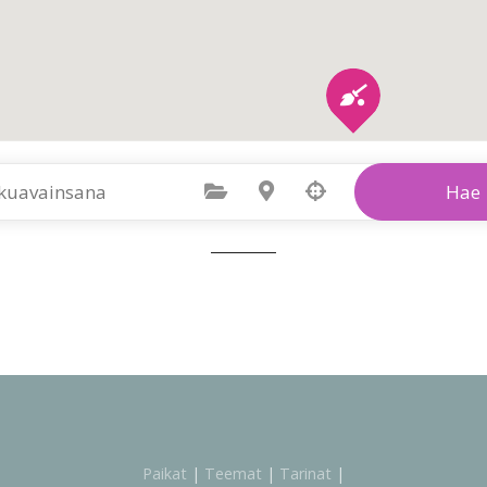
Valitse kategoria
Valitse Sijainti
Hae
Paikat
|
Teemat
|
Tarinat
|