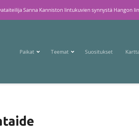
ataiteilija Sanna Kanniston lintukuvien synnystä Hangon li
Paikat
Teemat
Suositukset
Kartt
taide