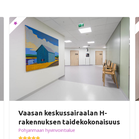
Vaasan keskussairaalan H-
rakennuksen taidekokonaisuus
Pohjanmaan hyvinvointialue