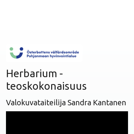
ö
ö
n
Herbarium -
teoskokonaisuus
Valokuvataiteilija Sandra Kantanen