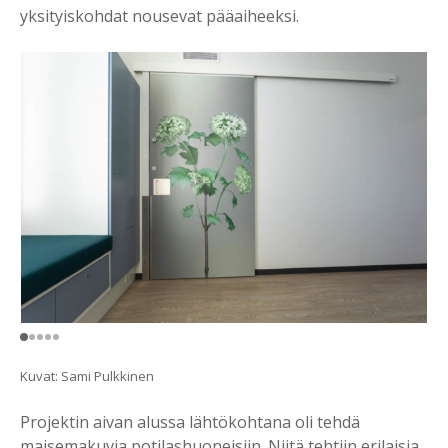
yksityiskohdat nousevat pääaiheeksi.
Kuvat: Sami Pulkkinen
Projektin aivan alussa lähtökohtana oli tehdä
maisemakuvia potilashuoneisiin. Niitä tehtiin erilaisia