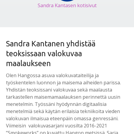
Sandra Kantasen kotisivut
Sandra Kantanen yhdistää
teoksissaan valokuvaa
maalaukseen
Olen Hangossa asuva valokuvataiteilija ja
työskentelen luonnon ja maisema aiheiden parissa.
Yhdistän teoksissani valokuvaa sekä maalausta
tarkastellen maisemamaalauksen perinnettä uusin
menetelmin. Työssäni hyödynnän digitaalisia
menetelmiä sekä käytän erilaisia tekniikoita vieden
valokuvan ilmaisua eteenpäin omassa genressäni.
Viimeisin valokuvasarjani vuosilta 2016-2021
”Smokeworks” on kuvattu Hangon metsissä. Sarja