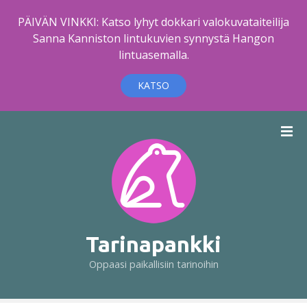
PÄIVÄN VINKKI: Katso lyhyt dokkari valokuvataiteilija
Sanna Kanniston lintukuvien synnystä Hangon
lintuasemalla.
KATSO
S
i
i
r
r
y
s
i
Tarinapankki
s
Oppaasi paikallisiin tarinoihin
ä
l
t