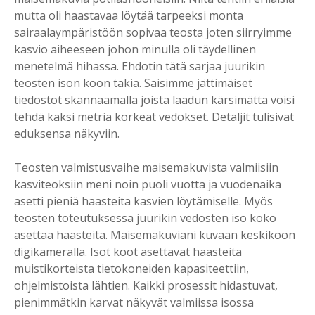
mutta oli haastavaa löytää tarpeeksi monta
sairaalaympäristöön sopivaa teosta joten siirryimme
kasvio aiheeseen johon minulla oli täydellinen
menetelmä hihassa. Ehdotin tätä sarjaa juurikin
teosten ison koon takia. Saisimme jättimäiset
tiedostot skannaamalla joista laadun kärsimättä voisi
tehdä kaksi metriä korkeat vedokset. Detaljit tulisivat
eduksensa näkyviin.
Teosten valmistusvaihe maisemakuvista valmiisiin
kasviteoksiin meni noin puoli vuotta ja vuodenaika
asetti pieniä haasteita kasvien löytämiselle. Myös
teosten toteutuksessa juurikin vedosten iso koko
asettaa haasteita. Maisemakuviani kuvaan keskikoon
digikameralla. Isot koot asettavat haasteita
muistikorteista tietokoneiden kapasiteettiin,
ohjelmistoista lähtien. Kaikki prosessit hidastuvat,
pienimmätkin karvat näkyvät valmiissa isossa