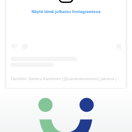
Näytä tämä julkaisu Instagramissa
Henkilön Sandra Kantanen (@sandrakantanen) jakama julkaisu