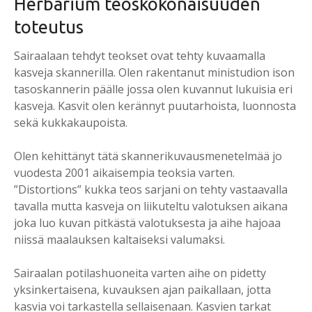
Herbarium teoskokonaisuuden
toteutus
Sairaalaan tehdyt teokset ovat tehty kuvaamalla
kasveja skannerilla. Olen rakentanut ministudion ison
tasoskannerin päälle jossa olen kuvannut lukuisia eri
kasveja. Kasvit olen kerännyt puutarhoista, luonnosta
sekä kukkakaupoista.
Olen kehittänyt tätä skannerikuvausmenetelmää jo
vuodesta 2001 aikaisempia teoksia varten.
”Distortions” kukka teos sarjani on tehty vastaavalla
tavalla mutta kasveja on liikuteltu valotuksen aikana
joka luo kuvan pitkästä valotuksesta ja aihe hajoaa
niissä maalauksen kaltaiseksi valumaksi.
Sairaalan potilashuoneita varten aihe on pidetty
yksinkertaisena, kuvauksen ajan paikallaan, jotta
kasvia voi tarkastella sellaisenaan. Kasvien tarkat