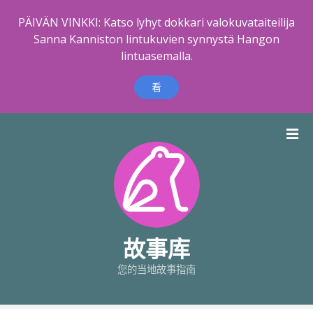
PÄIVÄN VINKKI: Katso lyhyt dokkari valokuvataiteilija
Sanna Kanniston lintukuvien synnystä Hangon
lintuasemalla.
看
跳
到
内
容
故事库
您的当地故事指南