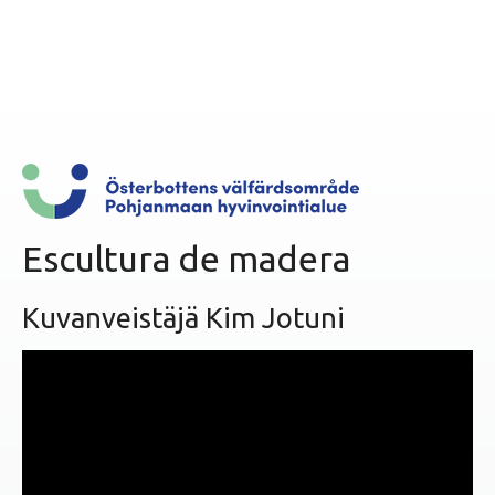
e
n
i
d
o
Escultura de madera
Kuvanveistäjä Kim Jotuni