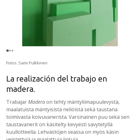
Fotos: Sami Pulkkinen
La realización del trabajo en
madera.
Trabajar
Madera
on tehty mäntyliimapuulevystä,
maalatuista mäntyisistä neliöistä sekä taustana
toimivasta koivuvanerista. Varsinainen puu sekä sen
taustavanerit on käsitelty kevyesti savytetyllä
kuullotteella. Lehvästöjen seassa on myös käsin
veistettyjä ja maalattuja lintuja.