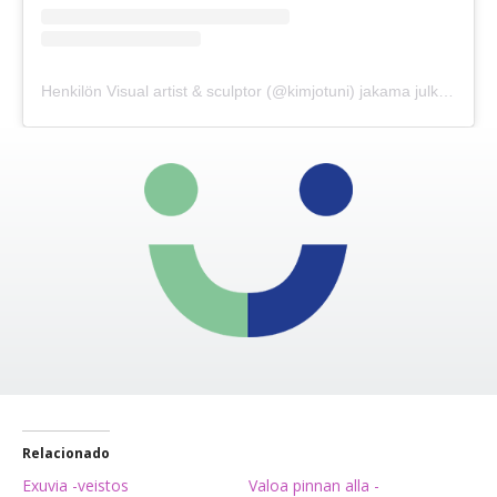
Henkilön Visual artist & sculptor (@kimjotuni) jakama julkaisu
Relacionado
Exuvia -veistos
Valoa pinnan alla -