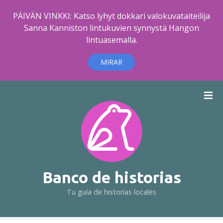
PÄIVÄN VINKKI: Katso lyhyt dokkari valokuvataiteilija
Sanna Kanniston lintukuvien synnystä Hangon
lintuasemalla.
MIRAR
S
a
l
t
a
r
a
l
Banco de historias
c
Tu guía de historias locales
o
n
t