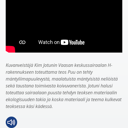
Kuvanveistäjä Kim Jotunin Vaasan keskussairaalan H-
rakennukseen toteuttama teos Puu on tehty
mäntyliimapuulevystä, maalatuista mäntyisistä neliöistä
sekä taustana toimivasta koivuvanerista. Jotuni halusi
toteuttaa sairaalaan puusta tehdyn teoksen materiaalin
ekologisuuden takia ja koska materiaali ja teema kulkevat
teoksessa käsi kädessä.