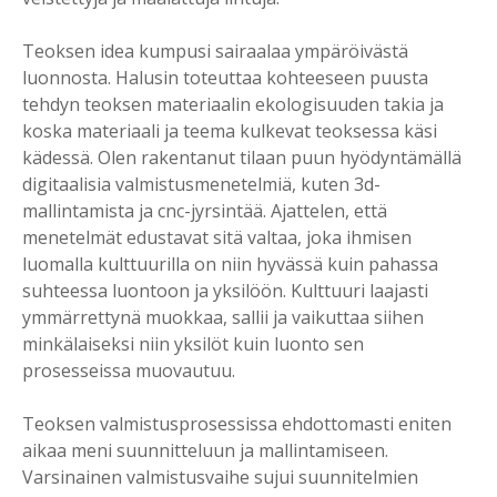
Teoksen idea kumpusi sairaalaa ympäröivästä
luonnosta. Halusin toteuttaa kohteeseen puusta
tehdyn teoksen materiaalin ekologisuuden takia ja
koska materiaali ja teema kulkevat teoksessa käsi
kädessä. Olen rakentanut tilaan puun hyödyntämällä
digitaalisia valmistusmenetelmiä, kuten 3d-
mallintamista ja cnc-jyrsintää. Ajattelen, että
menetelmät edustavat sitä valtaa, joka ihmisen
luomalla kulttuurilla on niin hyvässä kuin pahassa
suhteessa luontoon ja yksilöön. Kulttuuri laajasti
ymmärrettynä muokkaa, sallii ja vaikuttaa siihen
minkälaiseksi niin yksilöt kuin luonto sen
prosesseissa muovautuu.
Teoksen valmistusprosessissa ehdottomasti eniten
aikaa meni suunnitteluun ja mallintamiseen.
Varsinainen valmistusvaihe sujui suunnitelmien