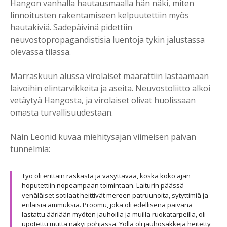
Hangon vanhalla hautausmaalla hän näki, miten
linnoitusten rakentamiseen kelpuutettiin myös
hautakiviä. Sadepäivinä pidettiin
neuvostopropagandistisia luentoja tykin jalustassa
olevassa tilassa.
Marraskuun alussa virolaiset määrättiin lastaamaan
laivoihin elintarvikkeita ja aseita. Neuvostoliitto alkoi
vetäytyä Hangosta, ja virolaiset olivat huolissaan
omasta turvallisuudestaan.
Näin Leonid kuvaa miehitysajan viimeisen päivän
tunnelmia:
Työ oli erittäin raskasta ja väsyttävää, koska koko ajan
hoputettiin nopeampaan toimintaan. Laiturin päässä
venäläiset sotilaat heittivät mereen patruunoita, sytyttimiä ja
erilaisia ammuksia. Proomu, joka oli edellisenä päivänä
lastattu ääriään myöten jauhoilla ja muilla ruokatarpeilla, oli
upotettu mutta näkyi pohjassa. Yöllä oli jauhosäkkejä heitetty