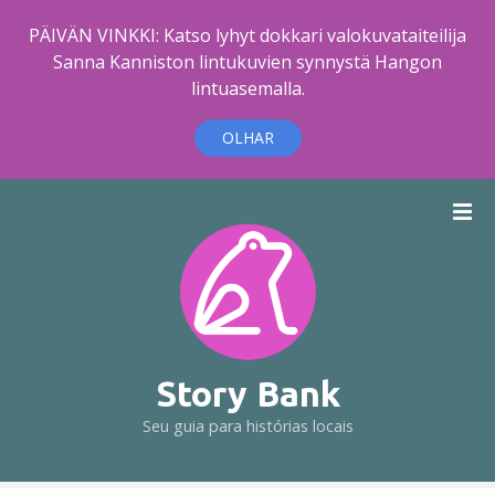
PÄIVÄN VINKKI: Katso lyhyt dokkari valokuvataiteilija
Sanna Kanniston lintukuvien synnystä Hangon
lintuasemalla.
OLHAR
I
r
p
a
r
a
o
c
Story Bank
o
Seu guia para histórias locais
n
t
e