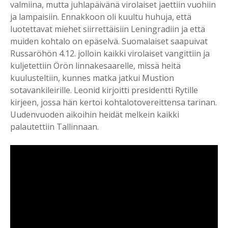
valmiina, mutta juhlapäivänä virolaiset jaettiin vuohiin
ja lampaisiin. Ennakkoon oli kuultu huhuja, että
luotettavat miehet siirrettäisiin Leningradiin ja että
muiden kohtalo on epäselvä. Suomalaiset saapuivat
Russaröhön 4.12. jolloin kaikki virolaiset vangittiin ja
kuljetettiin Örön linnakesaarelle, missä heitä
kuulusteltiin, kunnes matka jatkui Mustion
sotavankileirille. Leonid kirjoitti presidentti Rytille
kirjeen, jossa hän kertoi kohtalotovereittensa tarinan.
Uudenvuoden aikoihin heidät melkein kaikki
palautettiin Tallinnaan.