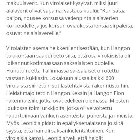
makuulaverit. Kun virolaiset kysyivät, miksi juuri
alalaverit olivat vapaina, vastaus kuului: ”Kun sataa
paljon, nousee korsussa vedenpinta alalaverien
korkeudelle ja jos korsun oviaukosta lentää sirpaleita,
osuvat ne alalavereille.”
Virolaisten asema heikkeni entisestään, kun Hangon
tukikohtaan saapui tieto siitä, että osa virolaisista oli
loikannut kotimaassaan saksalaisten puolelle.
Huhuttiin, että Tallinnassa saksalaiset oli otettu
vastaan kukkasin. Lokakuun alussa kaikki 600
virolaista siirrettiin sotilastehtävistä rakennustöihin.
Heidät majoitettiin Hangon Keksin ja Hangon Elon
rakennuksiin, jotka ovat edelleen olemassa. Miesten
joukossa toimi urkkijoita, jotka oli velvoitettu
raportoimaan vankien asenteista, puheista ja ilmeistä.
Myös Leonidia pidettiin epäilyksenalaisena jo siitä
syystä, että hän oli saksankielentaitoinen. Kun
virolaisia katosi, Leonid arveli, että heidät