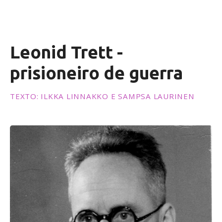
ú
d
o
Leonid Trett -
prisioneiro de guerra
TEXTO: ILKKA LINNAKKO E SAMPSA LAURINEN