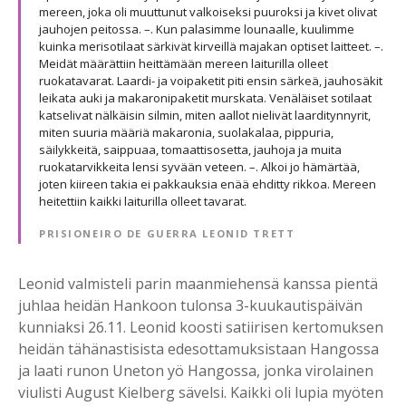
mereen, joka oli muuttunut valkoiseksi puuroksi ja kivet olivat
jauhojen peitossa. –. Kun palasimme lounaalle, kuulimme
kuinka merisotilaat särkivät kirveillä majakan optiset laitteet. –.
Meidät määrättiin heittämään mereen laiturilla olleet
ruokatavarat. Laardi- ja voipaketit piti ensin särkeä, jauhosäkit
leikata auki ja makaronipaketit murskata. Venäläiset sotilaat
katselivat nälkäisin silmin, miten aallot nielivät laarditynnyrit,
miten suuria määriä makaronia, suolakalaa, pippuria,
säilykkeitä, saippuaa, tomaattisosetta, jauhoja ja muita
ruokatarvikkeita lensi syvään veteen. –. Alkoi jo hämärtää,
joten kiireen takia ei pakkauksia enää ehditty rikkoa. Mereen
heitettiin kaikki laiturilla olleet tavarat.
PRISIONEIRO DE GUERRA LEONID TRETT
Leonid valmisteli parin maanmiehensä kanssa pientä
juhlaa heidän Hankoon tulonsa 3-kuukautispäivän
kunniaksi 26.11. Leonid koosti satiirisen kertomuksen
heidän tähänastisista edesottamuksistaan Hangossa
ja laati runon Uneton yö Hangossa, jonka virolainen
viulisti August Kielberg sävelsi. Kaikki oli lupia myöten