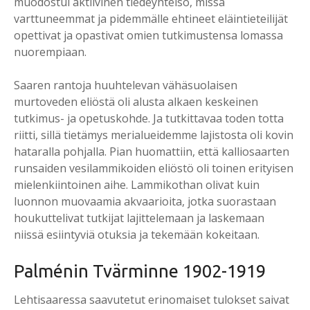
muodostui aktiivinen tiedeyhteisö, missä
varttuneemmat ja pidemmälle ehtineet eläintieteilijät
opettivat ja opastivat omien tutkimustensa lomassa
nuorempiaan.
Saaren rantoja huuhtelevan vähäsuolaisen
murtoveden eliöstä oli alusta alkaen keskeinen
tutkimus- ja opetuskohde. Ja tutkittavaa toden totta
riitti, sillä tietämys merialueidemme lajistosta oli kovin
hataralla pohjalla. Pian huomattiin, että kalliosaarten
runsaiden vesilammikoiden eliöstö oli toinen erityisen
mielenkiintoinen aihe. Lammikothan olivat kuin
luonnon muovaamia akvaarioita, jotka suorastaan
houkuttelivat tutkijat lajittelemaan ja laskemaan
niissä esiintyviä otuksia ja tekemään kokeitaan.
Palmé­nin Tvär­min­ne 1902-1919
Lehtisaaressa saavutetut erinomaiset tulokset saivat