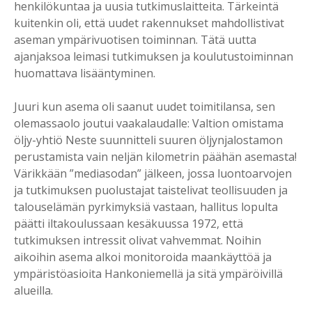
henkilökuntaa ja uusia tutkimuslaitteita. Tärkeintä
kuitenkin oli, että uudet rakennukset mahdollistivat
aseman ympärivuotisen toiminnan. Tätä uutta
ajanjaksoa leimasi tutkimuksen ja koulutustoiminnan
huomattava lisääntyminen.
Juuri kun asema oli saanut uudet toimitilansa, sen
olemassaolo joutui vaakalaudalle: Valtion omistama
öljy-yhtiö Neste suunnitteli suuren öljynjalostamon
perustamista vain neljän kilometrin päähän asemasta!
Värikkään ”mediasodan” jälkeen, jossa luontoarvojen
ja tutkimuksen puolustajat taistelivat teollisuuden ja
talouselämän pyrkimyksiä vastaan, hallitus lopulta
päätti iltakoulussaan kesäkuussa 1972, että
tutkimuksen intressit olivat vahvemmat. Noihin
aikoihin asema alkoi monitoroida maankäyttöä ja
ympäristöasioita Hankoniemellä ja sitä ympäröivillä
alueilla.