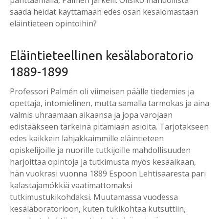
saada heidät käyttämään edes osan kesälomastaan
eläintieteen opintoihin?
Eläin­tie­teel­li­nen ke­sä­la­bo­ra­to­rio
1889-1899
Professori Palmén oli viimeisen päälle tiedemies ja
opettaja, intomielinen, mutta samalla tarmokas ja aina
valmis uhraamaan aikaansa ja jopa varojaan
edistääkseen tärkeinä pitämiään asioita. Tarjotakseen
edes kaikkein lahjakkaimmille eläintieteen
opiskelijoille ja nuorille tutkijoille mahdollisuuden
harjoittaa opintoja ja tutkimusta myös kesäaikaan,
hän vuokrasi vuonna 1889 Espoon Lehtisaaresta pari
kalastajamökkiä vaatimattomaksi
tutkimustukikohdaksi. Muutamassa vuodessa
kesälaboratorioon, kuten tukikohtaa kutsuttiin,