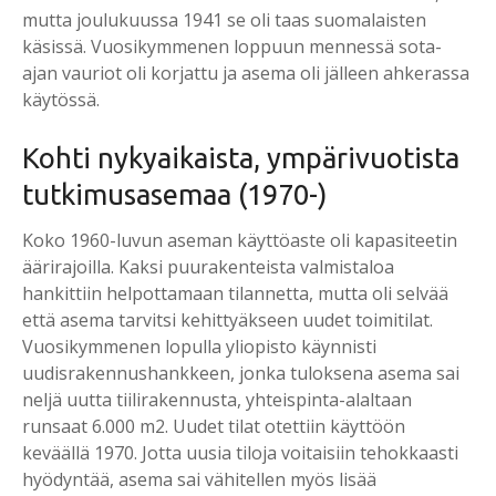
mutta joulukuussa 1941 se oli taas suomalaisten
käsissä. Vuosikymmenen loppuun mennessä sota-
ajan vauriot oli korjattu ja asema oli jälleen ahkerassa
käytössä.
Koh­ti ny­ky­ai­kais­ta, ym­pä­ri­vuo­tis­ta
tut­ki­mus­a­se­maa (1970-)
Koko 1960-luvun aseman käyttöaste oli kapasiteetin
äärirajoilla. Kaksi puurakenteista valmistaloa
hankittiin helpottamaan tilannetta, mutta oli selvää
että asema tarvitsi kehittyäkseen uudet toimitilat.
Vuosikymmenen lopulla yliopisto käynnisti
uudisrakennushankkeen, jonka tuloksena asema sai
neljä uutta tiilirakennusta, yhteispinta-alaltaan
runsaat 6.000 m2. Uudet tilat otettiin käyttöön
keväällä 1970. Jotta uusia tiloja voitaisiin tehokkaasti
hyödyntää, asema sai vähitellen myös lisää