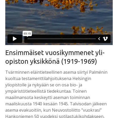
En­sim­mäi­set vuo­si­kym­me­net yli­
opis­ton yk­sik­kö­nä (1919-1969)
Tvärminnen eläintieteellinen asema siirtyi Palménin
kuoltua testamenttilahjoituksena Helsingin
yliopistolle ja nykyään se on osa bio- ja
ympäristötieteellistä tiedekuntaa. Toinen
maailmansota keskeytti aseman toiminnan
maaliskuusta 1940 kesään 1945. Talvisodan jälkeen
asema evakuoitiin, kun Neuvostoliitto ”vuokrasi”
Hankoniemen 50 vuodeksi sotilastukikohdakseen,