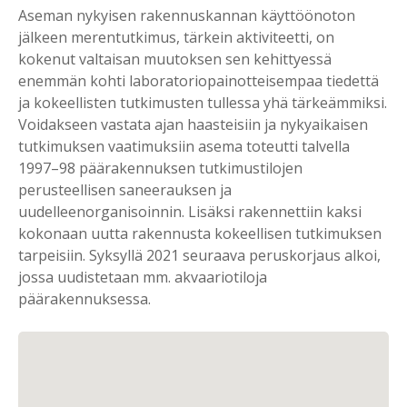
Aseman nykyisen rakennuskannan käyttöönoton
jälkeen merentutkimus, tärkein aktiviteetti, on
kokenut valtaisan muutoksen sen kehittyessä
enemmän kohti laboratoriopainotteisempaa tiedettä
ja kokeellisten tutkimusten tullessa yhä tärkeämmiksi.
Voidakseen vastata ajan haasteisiin ja nykyaikaisen
tutkimuksen vaatimuksiin asema toteutti talvella
1997–98 päärakennuksen tutkimustilojen
perusteellisen saneerauksen ja
uudelleenorganisoinnin. Lisäksi rakennettiin kaksi
kokonaan uutta rakennusta kokeellisen tutkimuksen
tarpeisiin. Syksyllä 2021 seuraava peruskorjaus alkoi,
jossa uudistetaan mm. akvaariotiloja
päärakennuksessa.