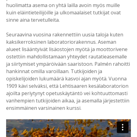
huolimatta asema on yhtä lailla avoin myös muille
kuin eläintieteilijöille ja ulkomaalaiset tutkijat ovat
sinne aina tervetulleita.
Seuraavina vuosina rakennettiin uusia taloja kuten
kaksikerroksinen laboratoriorakennus. Aseman
alueet lisääntyivät lisäostojen myötä ja moottorivene
ostettiin mahdollistamaan yhteydet rautatieasemalle
ja siirtymiset ympäröivään saaristoon. Palmén rahoitti
hankinnat omilla varoillaan. Tutkijoiden ja
opiskelijoiden lukumäärä kasvoi ajan myötä. Vuonna
1909 kävi selväksi, että Lehtisaaren kesälaboratorion
ajoilta periytynyt opetuskäytäntö vei kohtuuttomasti
vanhempien tutkijoiden aikaa, ja asemalla järjestettiin
ensimmäinen varsinainen kurssi.