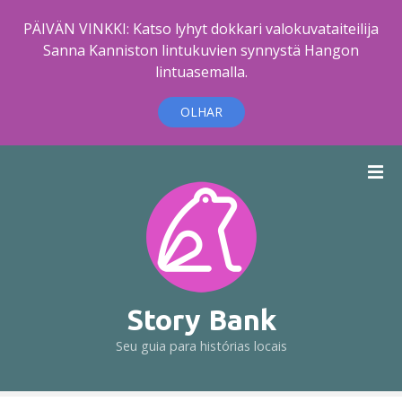
PÄIVÄN VINKKI: Katso lyhyt dokkari valokuvataiteilija
Sanna Kanniston lintukuvien synnystä Hangon
lintuasemalla.
OLHAR
I
r
p
a
r
a
o
c
Story Bank
o
Seu guia para histórias locais
n
t
e