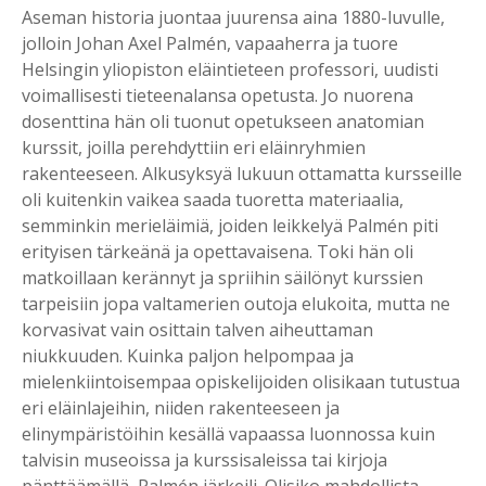
Aseman historia juontaa juurensa aina 1880-luvulle,
jolloin Johan Axel Palmén, vapaaherra ja tuore
Helsingin yliopiston eläintieteen professori, uudisti
voimallisesti tieteenalansa opetusta. Jo nuorena
dosenttina hän oli tuonut opetukseen anatomian
kurssit, joilla perehdyttiin eri eläinryhmien
rakenteeseen. Alkusyksyä lukuun ottamatta kursseille
oli kuitenkin vaikea saada tuoretta materiaalia,
semminkin merieläimiä, joiden leikkelyä Palmén piti
erityisen tärkeänä ja opettavaisena. Toki hän oli
matkoillaan kerännyt ja spriihin säilönyt kurssien
tarpeisiin jopa valtamerien outoja elukoita, mutta ne
korvasivat vain osittain talven aiheuttaman
niukkuuden. Kuinka paljon helpompaa ja
mielenkiintoisempaa opiskelijoiden olisikaan tutustua
eri eläinlajeihin, niiden rakenteeseen ja
elinympäristöihin kesällä vapaassa luonnossa kuin
talvisin museoissa ja kurssisaleissa tai kirjoja
pänttäämällä, Palmén järkeili. Olisiko mahdollista