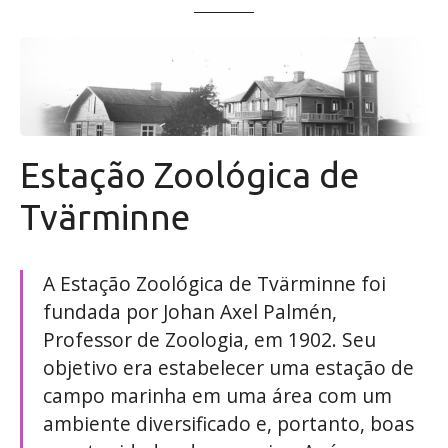
ú
d
o
Estação Zoológica de
Tvärminne
A Estação Zoológica de Tvärminne foi
fundada por Johan Axel Palmén,
Professor de Zoologia, em 1902. Seu
objetivo era estabelecer uma estação de
campo marinha em uma área com um
ambiente diversificado e, portanto, boas