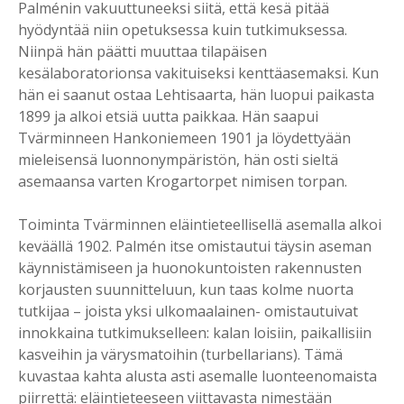
Palménin vakuuttuneeksi siitä, että kesä pitää
hyödyntää niin opetuksessa kuin tutkimuksessa.
Niinpä hän päätti muuttaa tilapäisen
kesälaboratorionsa vakituiseksi kenttäasemaksi. Kun
hän ei saanut ostaa Lehtisaarta, hän luopui paikasta
1899 ja alkoi etsiä uutta paikkaa. Hän saapui
Tvärminneen Hankoniemeen 1901 ja löydettyään
mieleisensä luonnonympäristön, hän osti sieltä
asemaansa varten Krogartorpet nimisen torpan.
Toiminta Tvärminnen eläintieteellisellä asemalla alkoi
keväällä 1902. Palmén itse omistautui täysin aseman
käynnistämiseen ja huonokuntoisten rakennusten
korjausten suunnitteluun, kun taas kolme nuorta
tutkijaa – joista yksi ulkomaalainen- omistautuivat
innokkaina tutkimukselleen: kalan loisiin, paikallisiin
kasveihin ja värysmatoihin (turbellarians). Tämä
kuvastaa kahta alusta asti asemalle luonteenomaista
piirrettä: eläintieteeseen viittavasta nimestään