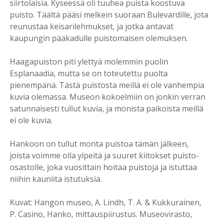
siirtolaisia. Kyseessä oli tuuhea puista koostuva
puisto. Täältä pääsi melkein suoraan Bulevardille, jota
reunustaa keisarilehmukset, ja jotka antavat
kaupungin pääkadulle puistomaisen olemuksen.
Haagapuiston piti ylettyä molemmin puolin
Esplanaadia, mutta se on toteutettu puolta
pienempänä. Tästä puistosta meillä ei ole vanhempia
kuvia olemassa. Museon kokoelmiin on jonkin verran
satunnaisesti tullut kuvia, ja monista paikoista meillä
ei ole kuvia.
Hankoon on tullut monta puistoa tämän jälkeen,
joista voimme olla ylpeitä ja suuret kiitokset puisto-
osastolle, joka vuosittain hoitaa puistoja ja istuttaa
niihin kauniita istutuksia.
Kuvat: Hangon museo, A. Lindh, T. A. & Kukkurainen,
P. Casino, Hanko, mittauspiirustus. Museovirasto,