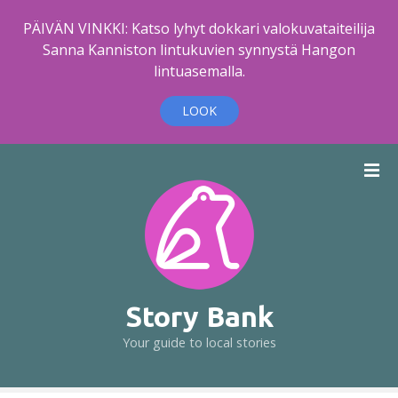
PÄIVÄN VINKKI: Katso lyhyt dokkari valokuvataiteilija
Sanna Kanniston lintukuvien synnystä Hangon
lintuasemalla.
LOOK
S
k
i
p
t
o
c
o
Story Bank
n
Your guide to local stories
t
e
n