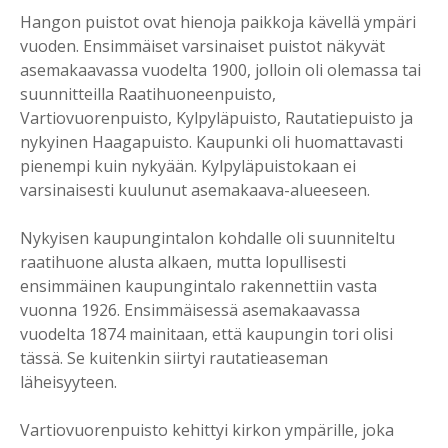
Hangon puistot ovat hienoja paikkoja kävellä ympäri
vuoden. Ensimmäiset varsinaiset puistot näkyvät
asemakaavassa vuodelta 1900, jolloin oli olemassa tai
suunnitteilla Raatihuoneenpuisto,
Vartiovuorenpuisto, Kylpyläpuisto, Rautatiepuisto ja
nykyinen Haagapuisto. Kaupunki oli huomattavasti
pienempi kuin nykyään. Kylpyläpuistokaan ei
varsinaisesti kuulunut asemakaava-alueeseen.
Nykyisen kaupungintalon kohdalle oli suunniteltu
raatihuone alusta alkaen, mutta lopullisesti
ensimmäinen kaupungintalo rakennettiin vasta
vuonna 1926. Ensimmäisessä asemakaavassa
vuodelta 1874 mainitaan, että kaupungin tori olisi
tässä. Se kuitenkin siirtyi rautatieaseman
läheisyyteen.
Vartiovuorenpuisto kehittyi kirkon ympärille, joka