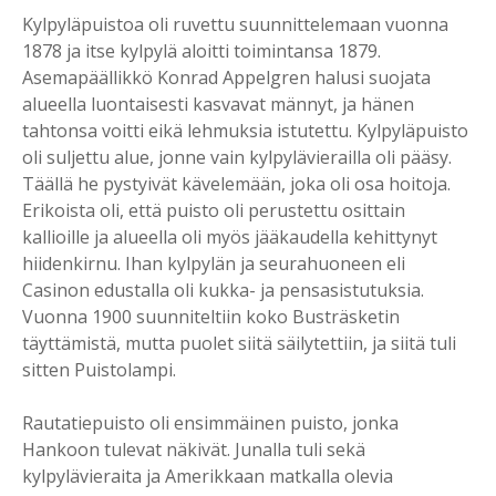
Kylpyläpuistoa oli ruvettu suunnittelemaan vuonna
1878 ja itse kylpylä aloitti toimintansa 1879.
Asemapäällikkö Konrad Appelgren halusi suojata
alueella luontaisesti kasvavat männyt, ja hänen
tahtonsa voitti eikä lehmuksia istutettu. Kylpyläpuisto
oli suljettu alue, jonne vain kylpylävierailla oli pääsy.
Täällä he pystyivät kävelemään, joka oli osa hoitoja.
Erikoista oli, että puisto oli perustettu osittain
kallioille ja alueella oli myös jääkaudella kehittynyt
hiidenkirnu. Ihan kylpylän ja seurahuoneen eli
Casinon edustalla oli kukka- ja pensasistutuksia.
Vuonna 1900 suunniteltiin koko Busträsketin
täyttämistä, mutta puolet siitä säilytettiin, ja siitä tuli
sitten Puistolampi.
Rautatiepuisto oli ensimmäinen puisto, jonka
Hankoon tulevat näkivät. Junalla tuli sekä
kylpylävieraita ja Amerikkaan matkalla olevia