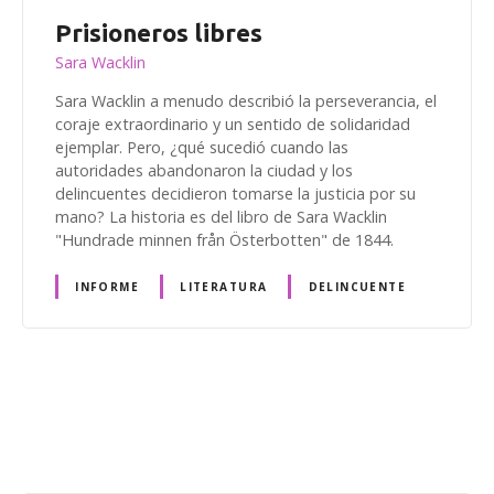
Prisioneros libres
Sara Wacklin
Sara Wacklin a menudo describió la perseverancia, el
coraje extraordinario y un sentido de solidaridad
ejemplar. Pero, ¿qué sucedió cuando las
autoridades abandonaron la ciudad y los
delincuentes decidieron tomarse la justicia por su
mano? La historia es del libro de Sara Wacklin
"Hundrade minnen från Österbotten" de 1844.
INFORME
LITERATURA
DELINCUENTE
N
a