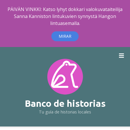
PÄIVÄN VINKKI: Katso lyhyt dokkari valokuvataiteilija
Sanna Kanniston lintukuvien synnystä Hangon
lintuasemalla.
MIRAR
S
a
l
t
a
r
a
l
Banco de historias
c
Tu guía de historias locales
o
n
t