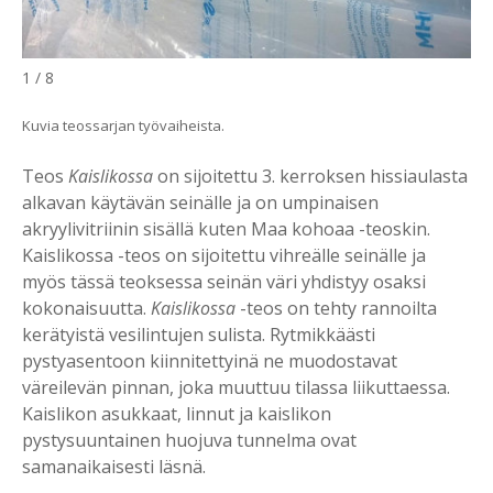
1 / 8
Kuvia teossarjan työvaiheista.
Teos
Kaislikossa
on sijoitettu 3. kerroksen hissiaulasta
alkavan käytävän seinälle ja on umpinaisen
akryylivitriinin sisällä kuten Maa kohoaa -teoskin.
Kaislikossa -teos on sijoitettu vihreälle seinälle ja
myös tässä teoksessa seinän väri yhdistyy osaksi
kokonaisuutta.
Kaislikossa
-teos on tehty rannoilta
kerätyistä vesilintujen sulista. Rytmikkäästi
pystyasentoon kiinnitettyinä ne muodostavat
väreilevän pinnan, joka muuttuu tilassa liikuttaessa.
Kaislikon asukkaat, linnut ja kaislikon
pystysuuntainen huojuva tunnelma ovat
samanaikaisesti läsnä.