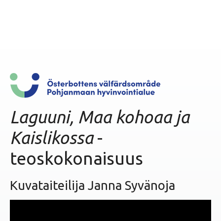
ö
ö
n
Laguuni, Maa kohoaa ja
Kaislikossa
-
teoskokonaisuus
Kuvataiteilija Janna Syvänoja