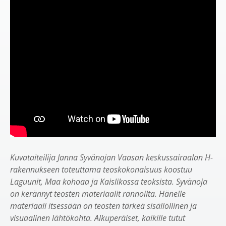
Kuvataiteilija Janna Syvänojan Vaasan keskussairaalan H-
rakennukseen toteuttama teoskokonaisuus koostuu
Laguunit, Maa kohoaa ja Kaislikossa teoksista. Syvänoja
on kerännyt teosten materiaalit rannoilta. Hänelle
materiaali itsessään on teosten tärkeä sisällöllinen ja
visuaalinen lähtökohta. Alkuperäiset, kaikille tutut