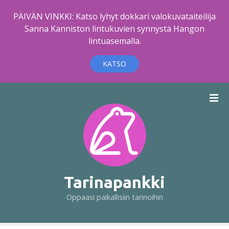
PÄIVÄN VINKKI: Katso lyhyt dokkari valokuvataiteilija
Sanna Kanniston lintukuvien synnystä Hangon
lintuasemalla.
KATSO
S
i
i
r
r
y
s
i
Tarinapankki
s
Oppaasi paikallisiin tarinoihin
ä
l
t