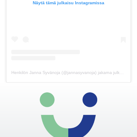
Näytä tämä julkaisu Instagramissa
Henkilön Janna Syvänoja (@jannasyvanoja) jakama julkaisu