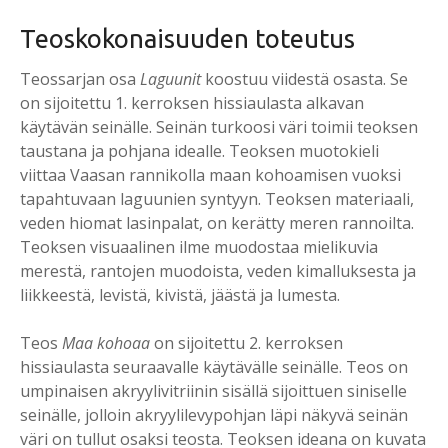
Teoskokonaisuuden toteutus
Teossarjan osa
Laguunit
koostuu viidestä osasta. Se
on sijoitettu 1. kerroksen hissiaulasta alkavan
käytävän seinälle. Seinän turkoosi väri toimii teoksen
taustana ja pohjana idealle. Teoksen muotokieli
viittaa Vaasan rannikolla maan kohoamisen vuoksi
tapahtuvaan laguunien syntyyn. Teoksen materiaali,
veden hiomat lasinpalat, on kerätty meren rannoilta.
Teoksen visuaalinen ilme muodostaa mielikuvia
merestä, rantojen muodoista, veden kimalluksesta ja
liikkeestä, levistä, kivistä, jäästä ja lumesta.
Teos
Maa kohoaa
on sijoitettu 2. kerroksen
hissiaulasta seuraavalle käytävälle seinälle. Teos on
umpinaisen akryylivitriinin sisällä sijoittuen siniselle
seinälle, jolloin akryylilevypohjan läpi näkyvä seinän
väri on tullut osaksi teosta. Teoksen ideana on kuvata