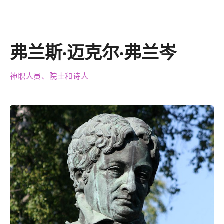
弗兰斯·迈克尔·弗兰岑
神职人员、院士和诗人