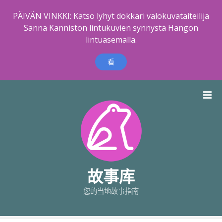
PÄIVÄN VINKKI: Katso lyhyt dokkari valokuvataiteilija
Sanna Kanniston lintukuvien synnystä Hangon
lintuasemalla.
看
跳
到
内
容
故事库
您的当地故事指南