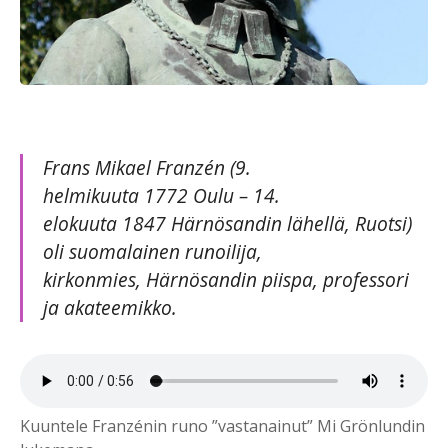
Frans Mikael Franzén (9.
helmikuuta 1772 Oulu – 14.
elokuuta 1847 Härnösandin lähellä, Ruotsi)
oli suomalainen runoilija,
kirkonmies, Härnösandin piispa, professori
ja akateemikko.
Kuuntele Franzénin runo ”vastanainut” Mi Grönlundin