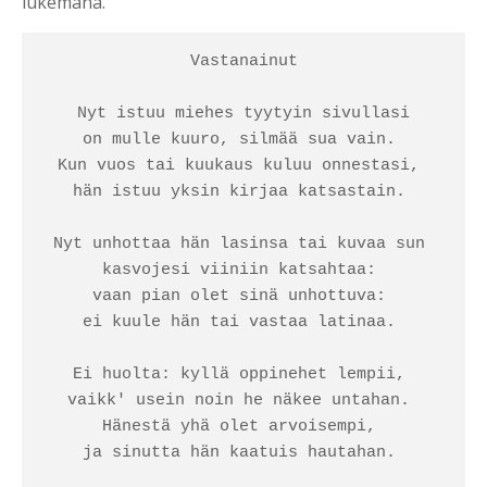
lukemana.
Vastanainut

Nyt istuu miehes tyytyin sivullasi

on mulle kuuro, silmää sua vain. 

Kun vuos tai kuukaus kuluu onnestasi, 

hän istuu yksin kirjaa katsastain. 

Nyt unhottaa hän lasinsa tai kuvaa sun 

kasvojesi viiniin katsahtaa: 

vaan pian olet sinä unhottuva: 

ei kuule hän tai vastaa latinaa. 

Ei huolta: kyllä oppinehet lempii, 

vaikk' usein noin he näkee untahan. 

Hänestä yhä olet arvoisempi, 

ja sinutta hän kaatuis hautahan. 
