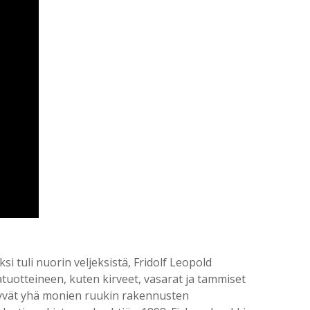
i tuli nuorin veljeksistä, Fridolf Leopold
atuotteineen, kuten kirveet, vasarat ja tammiset
äkyvät yhä monien ruukin rakennusten