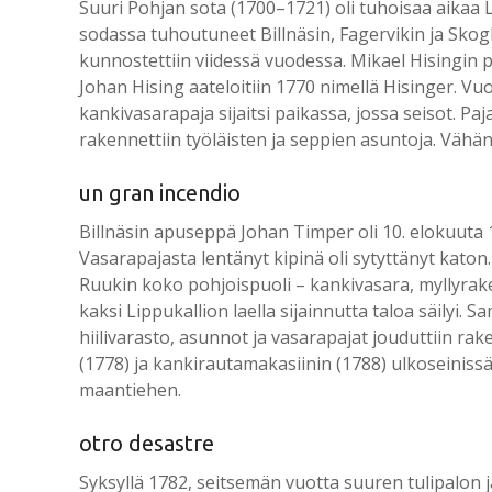
Suuri Pohjan sota (1700–1721) oli tuhoisaa aikaa L
sodassa tuhoutuneet Billnäsin, Fagervikin ja Skogb
kunnostettiin viidessä vuodessa. Mikael Hisingin p
Johan Hising aateloitiin 1770 nimellä Hisinger. Vu
kankivasarapaja sijaitsi paikassa, jossa seisot. Paja
rakennettiin työläisten ja seppien asuntoja. Vähän m
un gran incendio
Billnäsin apuseppä Johan Timper oli 10. elokuuta 
Vasarapajasta lentänyt kipinä oli sytyttänyt kato
Ruukin koko pohjoispuoli – kankivasara, myllyraken
kaksi Lippukallion laella sijainnutta taloa säilyi.
hiilivarasto, asunnot ja vasarapajat jouduttiin r
(1778) ja kankirautamakasiinin (1788) ulkoseinissä
maantiehen.
otro desastre
Syksyllä 1782, seitsemän vuotta suuren tulipalon jä