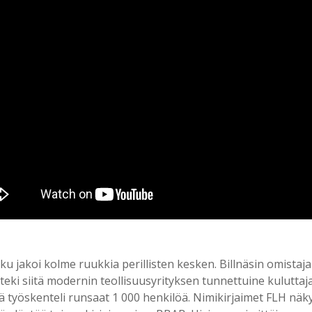
jakoi kolme ruukkia perillisten kesken. Billnäsin omistajaks
teki siitä modernin teollisuusyrityksen tunnettuine kuluttaj
sä työskenteli runsaat 1 000 henkilöä. Nimikirjaimet FLH n