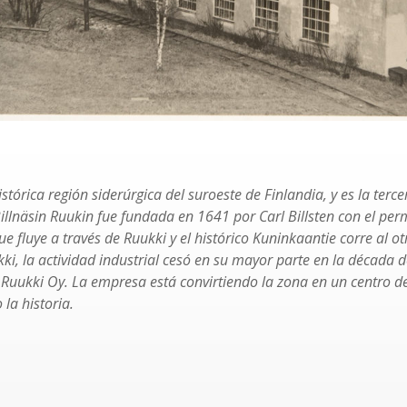
histórica región siderúrgica del suroeste de Finlandia, y es la ter
Billnäsin Ruukin fue fundada en 1641 por Carl Billsten con el per
e fluye a través de Ruukki y el histórico Kuninkaantie corre al otr
ki, la actividad industrial cesó en su mayor parte en la década d
 Ruukki Oy. La empresa está convirtiendo la zona en un centro de
 la historia.