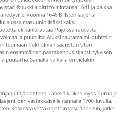
vistad. Ruukki aloitti toimintansa 1641 ja paikka
ähettyville. Vuonna 1646 Billsten laajensi
lui alussa masuunin lisäksi kaksi
uotetta eli kankirautaa. Pajoissa raudasta
ivoimaa ja puuhiiltä. Aluksi rautamalmi louhittiin
ttiin tuomaan Tukholman saariston Utön
lnäsin ensimmäinen päärakennus sijaitsi nykyisen
ma puutarha. Samalla paikalla on vieläkin
Pohjanpitäjänlahteen. Lähellä kulkee myös Turun ja
 laajeni joen vastakkaiselle rannalle 1700-luvulla.
en. Koskesta vettä ohjattiin vesiränneihin, jotka