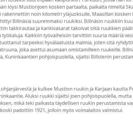
hän löysi Mustionjoen kosken partaalta, paikalta nimeltä Ska
rakennettiin noin kilometri yläjuoksulle, Maasillan kosken l
hittyi Billnäsiä suuremmaksi ruukiksi. Billnäsin ruukkiin kuu
in takkirautaa ja kankivasarat takoivat siitä ruukkien päät
työkaluja. Kaikkiin työvaiheisiin tarvittiin suuria määriä ves
tuottanut tarpeeksi hyvälaatuista malmia, joten sitä ryhdy
patruuna, joka asettui asumaan omistamilleen ruukeille. Bil
ä, Kuninkaantien pohjoispuolella, sijaitsi Billstenin perusta
 Lohjanjärvestä ja kulkee Mustion ruukin ja Karjaan kautta 
uninkaantie. Aluksi ruukki sijaitsi joen pohjoispuolella, mutta
sen, mikä teki paikasta täydellisen ruukin perustamista vart
 koski padottiin 1921, jolloin myös voimalaitos valmistui.