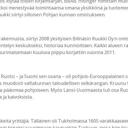
yös löytää toisen kirjainsarjan, BBAB. Hisinger nimittäin mu
atkoi menestyvää toimintaansa omana yksikkönä ja tuotemer
uukki siirtyi silloisen Pohjan kunnan omistukseen.
ennusta, siirtyi 2008 yksityisen Billnäsin Ruukki Oy:n omist
ntelyn keskukseksi, historiaa kunnioittaen. Kaikki alueen
ttuurimaisemaan kuuluva piippu korjattiin vuonna 2011.
 Ruotsi – ja Suomi sen osana – oli pohjois-Eurooppalainen s
suus muodosti valtakunnan taloudellisen selkärangan. Kruunu
ja pääomaa pohjoiseen. Myös Länsi-Uusimaasta tuli osa Ruot
a ja kaivoksista.
keita yrittäjiä. Tällainen oli Tukholmassa 1605 varakkaase
tsin toiseksi suurimpaan kaupunkiin Turkuun, jossa hän lo