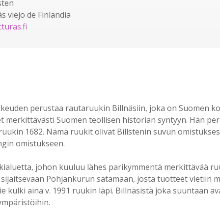
sten
s viejo de Finlandia
cturas
.fi
oikeuden perustaa rautaruukin Billnäsiin, joka on Suomen k
t merkittävästi Suomen teollisen historian syntyyn. Hän pe
ukin 1682. Nämä ruukit olivat Billstenin suvun omistuksessa
ingin omistukseen.
kkialuetta, johon kuuluu lähes parikymmentä merkittävää ru
jaitsevaan Pohjankurun satamaan, josta tuotteet vietiin maa
 kulki aina v. 1991 ruukin läpi. Billnäsistä joka suuntaan 
ympäristöihin.