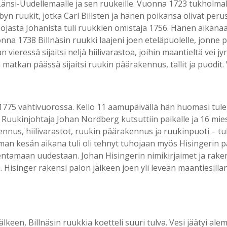
änsi-Uudellemaalle ja sen ruukeille. Vuonna 1723 tukholmala
yn ruukit, jotka Carl Billsten ja hänen poikansa olivat peru
ojasta Johanista tuli ruukkien omistaja 1756. Hänen aikanaan 
onna 1738 Billnäsin ruukki laajeni joen eteläpuolelle, jonne
n vieressä sijaitsi neljä hiilivarastoa, joihin maantieltä vei jy
atkan päässä sijaitsi ruukin päärakennus, tallit ja puodit. Va
1775 vahtivuorossa. Kello 11 aamupäivällä hän huomasi tulen 
n. Ruukinjohtaja Johan Nordberg kutsuttiin paikalle ja 16 m
nus, hiilivarastot, ruukin päärakennus ja ruukinpuoti – tuh
 Saman kesän aikana tuli oli tehnyt tuhojaan myös Hisingerin
akentamaan uudestaan. Johan Hisingerin nimikirjaimet ja ra
. Hisinger rakensi palon jälkeen joen yli leveän maantiesill
lkeen, Billnäsin ruukkia koetteli suuri tulva. Vesi jäätyi al