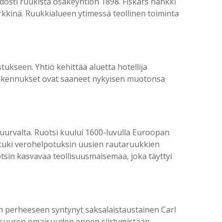
odosti ruukista osakeyhtiön 1898. Fiskars hankki
kkinä. Ruukkialueen ytimessä teollinen toiminta
ukseen. Yhtiö kehittää aluetta hotellija
 rakennukset ovat saaneet nykyisen muotonsa
uurvalta. Ruotsi kuului 1600-luvulla Euroopan
 tuki verohelpotuksin uusien rautaruukkien
sin kasvavaa teollisuusmaisemaa, joka täyttyi
en perheeseen syntynyt saksalaistaustainen Carl
i suuren omaisuuden ennen siirtymistään