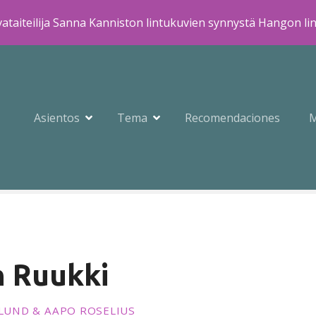
ataiteilija Sanna Kanniston lintukuvien synnystä Hangon li
Asientos
Tema
Recomendaciones
n Ruukki
KLUND & AAPO ROSELIUS