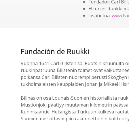
Fundador: Carl Bill
El tercer Ruukki má
Lisätietoa:
www.
Fa
Fundación de Ruukki
Vuonna 1641 Carl Billsten sai Ruotsin kruunulta 
ruukinpatruuna Billstenin toimet ovat vaikuttanee
poikansa Carl Billsten nuorempi perusti Skogbyn ru
tukholmalaisten kauppiaiden Johan ja Mikael His
Billnäs on osa Lounais-Suomen historiallista ruu
Mustionjoki päättyy muutaman kilometrin päässä si
Kuninkaantie. Helsingistä Turkuun kulkeva rautatie
Suomen merkittävimpiin rakennettuihin kulttuuri