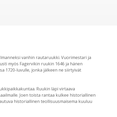
olmanneksi vanhin rautaruukki. Vuorimestari ja
rusti myös Fagervikin ruukin 1646 ja hänen
 1720-luvulle, jonka jälkeen ne siirtyivät
ukkipaikkakuntaa. Ruukin läpi virtaava
ilmalle. Joen toista rantaa kulkee historiallinen
avautuva historiallinen teollisuusmaisema kuuluu