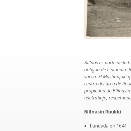
Billnäs es parte de la 
antigua de Finlandia. 
sueca. El Mustionjoki qu
centro del área de Ruuk
propiedad de Billnäsin
teletrabajo, respetando
Billnasin Ruukki
Fundada en 1641