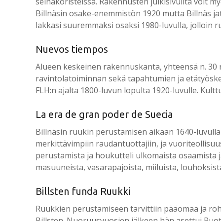
seinäkoristeissa. Rakennusten julkisivuilta voit m
Billnäsin osake-enemmistön 1920 mutta Billnäs j
lakkasi suuremmaksi osaksi 1980-luvulla, jolloin r
Nuevos tiempos
Alueen keskeinen rakennuskanta, yhteensä n. 30 rak
ravintolatoiminnan sekä tapahtumien ja etätyöske
FLH:n ajalta 1800-luvun lopulta 1920-luvulle. Kul
La era de gran poder de Suecia
Billnäsin ruukin perustamisen aikaan 1640-luvulla
merkittävimpiin raudantuottajiin, ja vuoriteolli
perustamista ja houkutteli ulkomaista osaamista 
masuuneista, vasarapajoista, miiluista, louhoksist
Billsten funda Ruukki
Ruukkien perustamiseen tarvittiin pääomaa ja roh
Billsten. Nuoruusvuosien jälkeen hän asettui Ruo