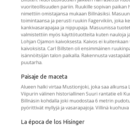
vuoriteollisuuden pariin. Ruukille sopivan paikan 
nimettiin omistajansa mukaan Billnäsiksi. Masuuni 
toimintaansa ja perusti ruukin Fagervikiin, joka ke
kankivasarapajaa ja nippupaja. Masuunissa tuotetti
valmistettiin myös käyttötuotteita kuten nauloja ja 
Lohjan Ojamon kaivoksesta. Kaivos ei kuitenkaan 
kaivoksista. Carl Billsten oli ensimmäinen ruukin
isännöitsijän talon paikalla. Rakennusta vastapäät
puutarha.
Paisaje de maceta
Alueen halki virtaa Mustionjoki, joka saa alkunsa
Viipurin välinen historiallinen Suuri rantatie eli K
Billnäsin kohdalla joki muodostaa 6 metrin pudotuk
pyörittivät myllyjä ja vasarapajoja. Villinä kuohuva
La época de los Hisinger