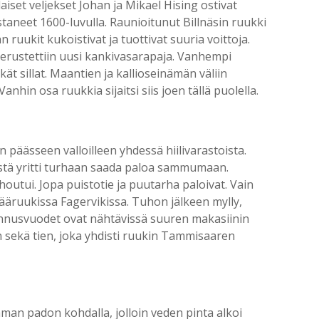
iset veljekset Johan ja Mikael Hising ostivat
staneet 1600-luvulla. Raunioitunut Billnäsin ruukki
ruukit kukoistivat ja tuottivat suuria voittoja.
 perustettiin uusi kankivasarapaja. Vanhempi
rkät sillat. Maantien ja kallioseinämän väliin
nhin osa ruukkia sijaitsi siis joen tällä puolella.
päässeen valloilleen yhdessä hiilivarastoista.
iestä yritti turhaan saada paloa sammumaan.
outui. Jopa puistotie ja puutarha paloivat. Vain
 pääruukissa Fagervikissa. Tuhon jälkeen mylly,
kennusvuodet ovat nähtävissä suuren makasiinin
an sekä tien, joka yhdisti ruukin Tammisaaren
emman padon kohdalla, jolloin veden pinta alkoi