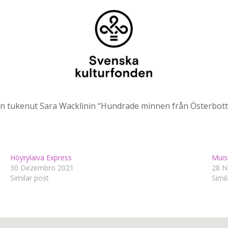
 tukenut Sara Wacklinin “Hundrade minnen från Österbotte
Höyrylaiva Express
Muis
30 Dezembro 2021
28 N
Similar post
Simil