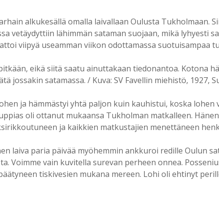
rhain alkukesällä omalla laivallaan Oulusta Tukholmaan. Sii
essa vetäydyttiin lähimmän sataman suojaan, mikä lyhyesti s
saattoi viipyä useamman viikon odottamassa suotuisampaa t
sa pitkään, eikä siitä saatu ainuttakaan tiedonantoa. Kotona
levätä jossakin satamassa. / Kuva: SV Favellin miehistö, 1927
hen ja hämmästyi yhtä paljon kuin kauhistui, koska lohen vat
uppias oli ottanut mukaansa Tukholman matkalleen. Hänen 
aksirikkoutuneen ja kaikkien matkustajien menettäneen hen
nen laiva paria päivää myöhemmin ankkuroi redille Oulun s
. Voimme vain kuvitella surevan perheen onnea. Possenius o
ätyneen tiskivesien mukana mereen. Lohi oli ehtinyt perille