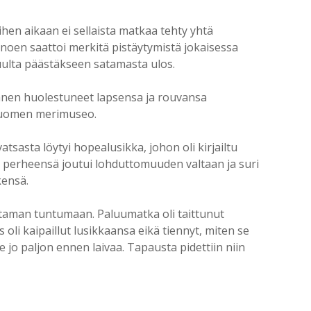
hen aikaan ei sellaista matkaa tehty yhtä
anoen saattoi merkitä pistäytymistä jokaisessa
uulta päästäkseen satamasta ulos.
 hänen huolestuneet lapsensa ja rouvansa
, Suomen merimuseo.
sasta löytyi hopealusikka, johon oli kirjailtu
perheensä joutui lohduttomuuden valtaan ja suri
kensä.
ataman tuntumaan. Paluumatka oli taittunut
li kaipaillut lusikkaansa eikä tiennyt, miten se
 jo paljon ennen laivaa. Tapausta pidettiin niin