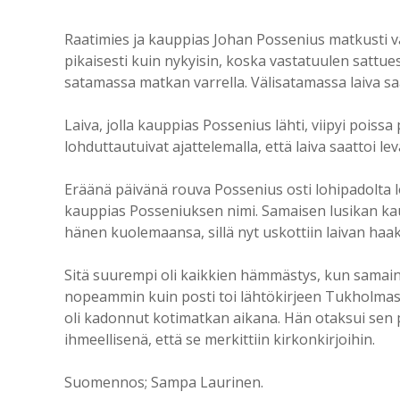
Raatimies ja kauppias Johan Possenius matkusti va
pikaisesti kuin nykyisin, koska vastatuulen sattu
satamassa matkan varrella. Välisatamassa laiva 
Laiva, jolla kauppias Possenius lähti, viipyi pois
lohduttautuivat ajattelemalla, että laiva saattoi 
Eräänä päivänä rouva Possenius osti lohipadolta lo
kauppias Posseniuksen nimi. Samaisen lusikan ka
hänen kuolemaansa, sillä nyt uskottiin laivan ha
Sitä suurempi oli kaikkien hämmästys, kun samai
nopeammin kuin posti toi lähtökirjeen Tukholmasta
oli kadonnut kotimatkan aikana. Hän otaksui sen pä
ihmeellisenä, että se merkittiin kirkonkirjoihin.
Suomennos; Sampa Laurinen.