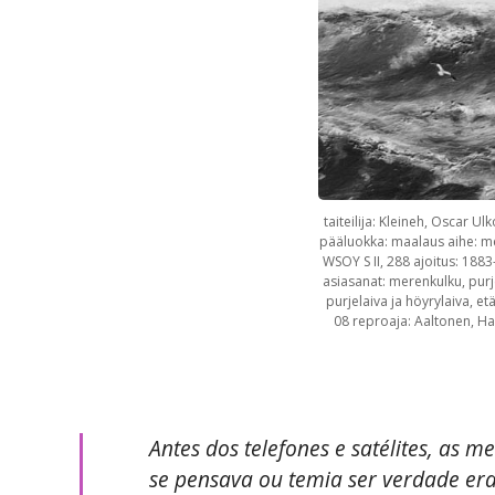
taiteilija: Kleineh, Oscar 
pääluokka: maalaus aihe: mer
WSOY S II, 288 ajoitus: 1883
asiasanat: merenkulku, purje
purjelaiva ja höyrylaiva, e
08 reproaja: Aaltonen, Hann
Antes dos telefones e satélites, as 
se pensava ou temia ser verdade era