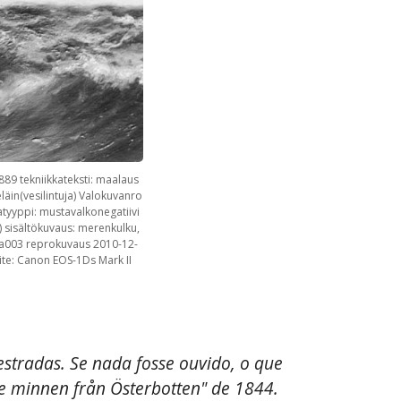
889 tekniikkateksti: maalaus
läin(vesilintuja) Valokuvanro
vatyyppi: mustavalkonegatiivi
a) sisältökuvaus: merenkulku,
08Ha003 reprokuvaus 2010-12-
laite: Canon EOS-1Ds Mark II
estradas. Se nada fosse ouvido, o que
de minnen från Österbotten" de 1844.