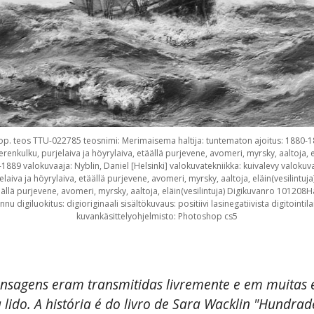
Ulkop. teos TTU-022785 teosnimi: Merimaisema haltija: tuntematon ajoitus: 1880-1
enkulku, purjelaiva ja höyrylaiva, etäällä purjevene, avomeri, myrsky, aaltoja, e
-1889 valokuvaaja: Nyblin, Daniel [Helsinki] valokuvatekniikka: kuivalevy valoku
laiva ja höyrylaiva, etäällä purjevene, avomeri, myrsky, aaltoja, eläin(vesilintuj
täällä purjevene, avomeri, myrsky, aaltoja, eläin(vesilintuja) Digikuvanro 1012
u digiluokitus: digioriginaali sisältökuvaus: positiivi lasinegatiivista digitointi
kuvankäsittelyohjelmisto: Photoshop cs5
mensagens eram transmitidas livremente e em muitas 
 lido. A história é do livro de Sara Wacklin "Hundra