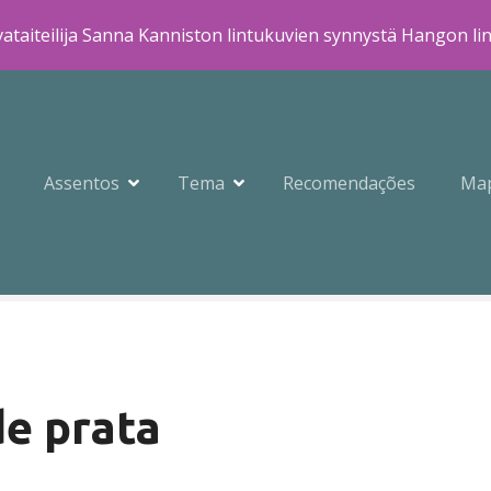
ataiteilija Sanna Kanniston lintukuvien synnystä Hangon li
Assentos
Tema
Recomendações
Ma
de prata