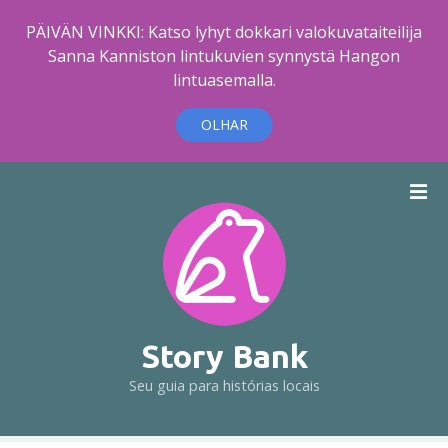
PÄIVÄN VINKKI: Katso lyhyt dokkari valokuvataiteilija
Sanna Kanniston lintukuvien synnystä Hangon
lintuasemalla.
OLHAR
I
r
p
a
r
a
o
c
Story Bank
o
Seu guia para histórias locais
n
t
e