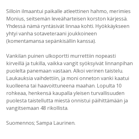
Silloin ilmaantui paikalle atleettinen hahmo, merimies
Monius, seitsemän leveäharteisen korston kärjessä.
Yhdessä nämä ryntäsivät linnaa kohti. Hyökkäykseen
yhtyi vanha sotaveteraani joukkoineen
(komentamansa sepänkisällin kanssa).
Vankilan puinen ulkoportti murrettiin nopeasti
kirveillä ja tukilla, vaikka vangit syöksyivät linnanpihan
puolelta panemaan vastaan. Alkoi verinen taistelu.
Laukauksia vaihdettiin, ja moni onneton vanki kaatui
kuolleena tai haavoittuneena maahan. Lopulta 10
rohkeaa, henkensä kaupalla yleisen turvallisuuden
puolesta taistellutta miestä onnistui päihittämään ja
vangitsemaan 48 rikollista.
Suomennos; Sampa Laurinen.