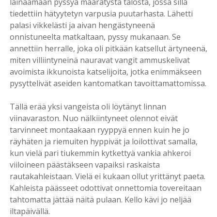
lainaamaan pyssyä määrätystä talosta, jossa sillä
tiedettiin hätyytetyn varpusia puutarhasta. Lähetti
palasi vikkelästi ja aivan hengästyneenä
onnistuneelta matkaltaan, pyssy mukanaan. Se
annettiin herralle, joka oli pitkään katsellut ärtyneenä,
miten villiintyneinä nauravat vangit ammuskelivat
avoimista ikkunoista katselijoita, jotka enimmäkseen
pysyttelivät aseiden kantomatkan tavoittamattomissa.
Tällä erää yksi vangeista oli löytänyt linnan
viinavaraston. Nuo nälkiintyneet olennot eivät
tarvinneet montaakaan ryyppyä ennen kuin he jo
räyhäten ja riemuiten hyppivät ja loilottivat samalla,
kun vielä pari tiukemmin kytkettyä vankia ahkeroi
viiloineen päästäkseen vapaiksi raskaista
rautakahleistaan. Vielä ei kukaan ollut yrittänyt paeta.
Kahleista päässeet odottivat onnettomia tovereitaan
tahtomatta jättää näitä pulaan. Kello kävi jo neljää
iltapäivällä.