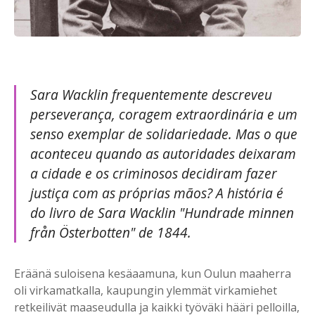
Sara Wacklin frequentemente descreveu
perseverança, coragem extraordinária e um
senso exemplar de solidariedade. Mas o que
aconteceu quando as autoridades deixaram
a cidade e os criminosos decidiram fazer
justiça com as próprias mãos? A história é
do livro de Sara Wacklin "Hundrade minnen
från Österbotten" de 1844.
Eräänä suloisena kesäaamuna, kun Oulun maaherra
oli virkamatkalla, kaupungin ylemmät virkamiehet
retkeilivät maaseudulla ja kaikki työväki hääri pelloilla,