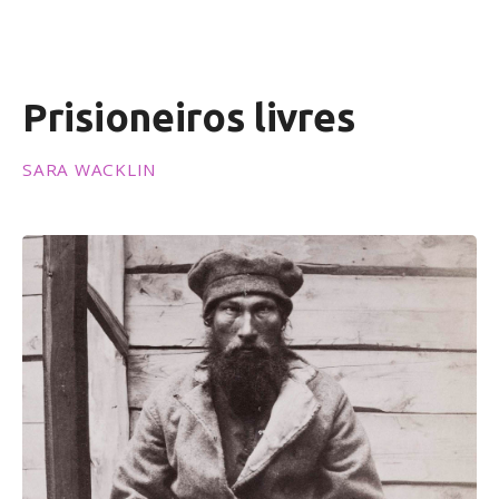
ú
d
o
Prisioneiros livres
SARA WACKLIN