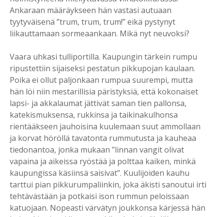
Ankaraan määräykseen hän vastasi autuaan
tyytyväisenä ”trum, trum, trum!” eikä pystynyt
liikauttamaan sormeaankaan. Mikä nyt neuvoksi?
Vaara uhkasi tulliportilla. Kaupungin tärkein rumpu
ripustettiin sijaiseksi pestatun pikkupojan kaulaan.
Poika ei ollut paljonkaan rumpua suurempi, mutta
hän löi niin mestarillisia päristyksiä, että kokonaiset
lapsi- ja akkalaumat jättivät saman tien pallonsa,
katekismuksensa, rukkinsa ja taikinakulhonsa
rientääkseen jauhoisina kuulemaan suut ammollaan
ja korvat höröllä tavatonta rummutusta ja kauheaa
tiedonantoa, jonka mukaan ”linnan vangit olivat
vapaina ja aikeissa ryöstää ja polttaa kaiken, minkä
kaupungissa käsiinsä saisivat”. Kuulijoiden kauhu
tarttui pian pikkurumpaliinkin, joka äkisti sanoutui irti
tehtävästään ja potkaisi ison rummun peloissaan
katuojaan. Nopeasti värvätyn joukkonsa kärjessä hän