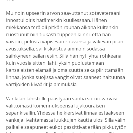
Muinoin upseerin arvon saavuttanut sotaveteraani
innostui oitis hätämerkin kuullessaan. Hänen
miekkansa terä oli pitkän rauhan aikana kuitenkin
ruostunut niin tiukasti tuppeen kiinni, että hän
vaivoin, pelosta vapisevan rouvansa ja väkevän piian
avustuksella, sai kiskaistua ammoin sodassa
säihkyneen säilän esiin. Sillä hän nyt, yhtä rohkeana
kuin vuosia sitten, lähti yksin puolustamaan
kansalaisten elämää ja omaisuutta sekä piirittämään
linnaa, jonka suojissa vangit olivat saaneet haltuunsa
vartijoiden kiväärit ja ammuksia.
Vankilan lähistölle päästyään vanha soturi värväsi
välittömästi komennukseensa lujakouraisen
sepänkisällin. Yhdessä he kiersivät linnaa estääkseen
vankeja livahtamasta luukkujen kautta ulos. Sillä välin
paikalle saapuneet eukot passittivat erään pikkutytön