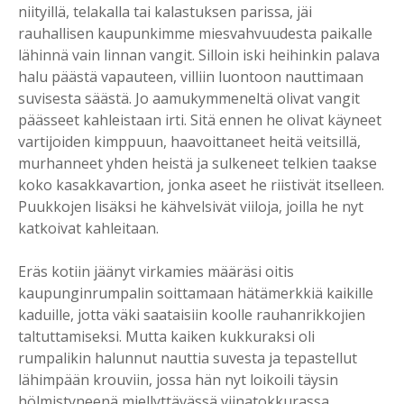
niityillä, telakalla tai kalastuksen parissa, jäi
rauhallisen kaupunkimme miesvahvuudesta paikalle
lähinnä vain linnan vangit. Silloin iski heihinkin palava
halu päästä vapauteen, villiin luontoon nauttimaan
suvisesta säästä. Jo aamukymmeneltä olivat vangit
päässeet kahleistaan irti. Sitä ennen he olivat käyneet
vartijoiden kimppuun, haavoittaneet heitä veitsillä,
murhanneet yhden heistä ja sulkeneet telkien taakse
koko kasakkavartion, jonka aseet he riistivät itselleen.
Puukkojen lisäksi he kähvelsivät viiloja, joilla he nyt
katkoivat kahleitaan.
Eräs kotiin jäänyt virkamies määräsi oitis
kaupunginrumpalin soittamaan hätämerkkiä kaikille
kaduille, jotta väki saataisiin koolle rauhanrikkojien
taltuttamiseksi. Mutta kaiken kukkuraksi oli
rumpalikin halunnut nauttia suvesta ja tepastellut
lähimpään krouviin, jossa hän nyt loikoili täysin
hölmistyneenä miellyttävässä viinatokkurassa.