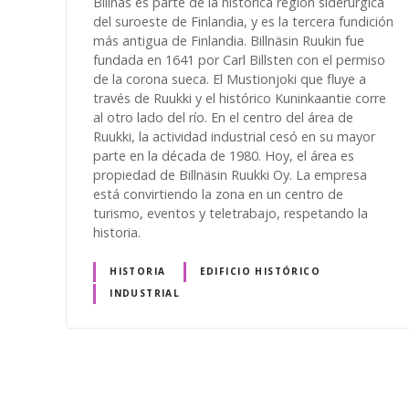
Billnäs es parte de la histórica región siderúrgica
del suroeste de Finlandia, y es la tercera fundición
más antigua de Finlandia. Billnäsin Ruukin fue
fundada en 1641 por Carl Billsten con el permiso
de la corona sueca. El Mustionjoki que fluye a
través de Ruukki y el histórico Kuninkaantie corre
al otro lado del río. En el centro del área de
Ruukki, la actividad industrial cesó en su mayor
parte en la década de 1980. Hoy, el área es
propiedad de Billnäsin Ruukki Oy. La empresa
está convirtiendo la zona en un centro de
turismo, eventos y teletrabajo, respetando la
historia.
HISTORIA
EDIFICIO HISTÓRICO
INDUSTRIAL