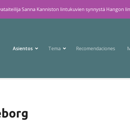
ataiteilija Sanna Kanniston lintukuvien synnystä Hangon li
Asientos
Tema
Recomendaciones
eborg