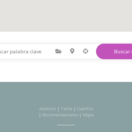
Seleccione la categoría
Seleccione la ubicación
Buscar 
Asientos
|
Tema
|
Cuentos
|
Recomendaciones
|
Mapa