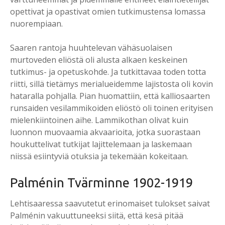
opettivat ja opastivat omien tutkimustensa lomassa
nuorempiaan.
Saaren rantoja huuhtelevan vähäsuolaisen
murtoveden eliöstä oli alusta alkaen keskeinen
tutkimus- ja opetuskohde. Ja tutkittavaa toden totta
riitti, sillä tietämys merialueidemme lajistosta oli kovin
hataralla pohjalla. Pian huomattiin, että kalliosaarten
runsaiden vesilammikoiden eliöstö oli toinen erityisen
mielenkiintoinen aihe. Lammikothan olivat kuin
luonnon muovaamia akvaarioita, jotka suorastaan
houkuttelivat tutkijat lajittelemaan ja laskemaan
niissä esiintyviä otuksia ja tekemään kokeitaan.
Palmé­nin Tvär­min­ne 1902-1919
Lehtisaaressa saavutetut erinomaiset tulokset saivat
Palménin vakuuttuneeksi siitä, että kesä pitää