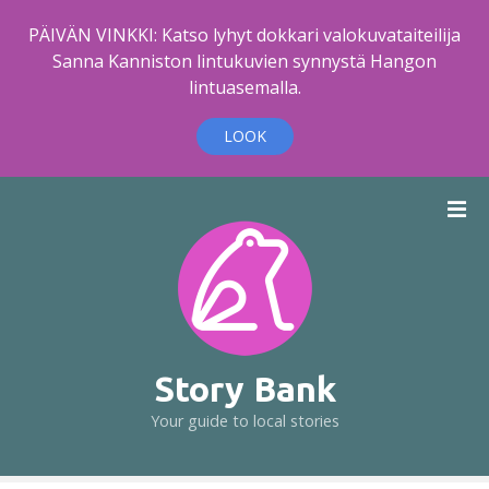
PÄIVÄN VINKKI: Katso lyhyt dokkari valokuvataiteilija
Sanna Kanniston lintukuvien synnystä Hangon
lintuasemalla.
LOOK
S
k
i
p
t
o
c
o
Story Bank
n
Your guide to local stories
t
e
n