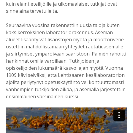
kuin eläintieteilijöille ja ulkomaalaiset tutkijat ovat
sinne aina tervetulleita.
Seuraavina vuosina rakennettiin uusia taloja kuten
kaksikerroksinen laboratoriorakennus. Aseman
alueet lisääntyivät lisäostojen myötä ja moottorivene
ostettiin mahdollistamaan yhteydet rautatieasemalle
ja siirtymiset ympäröivään saaristoon. Palmén rahoitti
hankinnat omilla varoillaan. Tutkijoiden ja
opiskelijoiden lukumäärä kasvoi ajan myötä. Vuonna
1909 kävi selväksi, että Lehtisaaren kesälaboratorion
ajoilta periytynyt opetuskäytäntö vei kohtuuttomasti
vanhempien tutkijoiden aikaa, ja asemalla järjestettiin
ensimmäinen varsinainen kurssi.