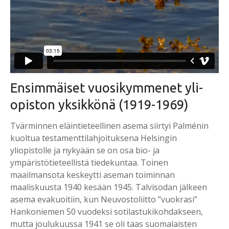
En­sim­mäi­set vuo­si­kym­me­net yli­
opis­ton yk­sik­kö­nä (1919-1969)
Tvärminnen eläintieteellinen asema siirtyi Palménin
kuoltua testamenttilahjoituksena Helsingin
yliopistolle ja nykyään se on osa bio- ja
ympäristötieteellistä tiedekuntaa. Toinen
maailmansota keskeytti aseman toiminnan
maaliskuusta 1940 kesään 1945. Talvisodan jälkeen
asema evakuoitiin, kun Neuvostoliitto ”vuokrasi”
Hankoniemen 50 vuodeksi sotilastukikohdakseen,
mutta joulukuussa 1941 se oli taas suomalaisten