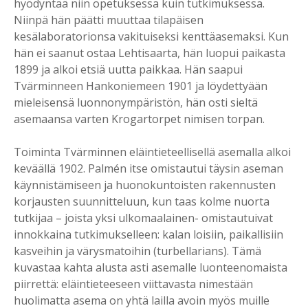
hyödyntää niin opetuksessa kuin tutkimuksessa.
Niinpä hän päätti muuttaa tilapäisen
kesälaboratorionsa vakituiseksi kenttäasemaksi. Kun
hän ei saanut ostaa Lehtisaarta, hän luopui paikasta
1899 ja alkoi etsiä uutta paikkaa. Hän saapui
Tvärminneen Hankoniemeen 1901 ja löydettyään
mieleisensä luonnonympäristön, hän osti sieltä
asemaansa varten Krogartorpet nimisen torpan.
Toiminta Tvärminnen eläintieteellisellä asemalla alkoi
keväällä 1902. Palmén itse omistautui täysin aseman
käynnistämiseen ja huonokuntoisten rakennusten
korjausten suunnitteluun, kun taas kolme nuorta
tutkijaa – joista yksi ulkomaalainen- omistautuivat
innokkaina tutkimukselleen: kalan loisiin, paikallisiin
kasveihin ja värysmatoihin (turbellarians). Tämä
kuvastaa kahta alusta asti asemalle luonteenomaista
piirrettä: eläintieteeseen viittavasta nimestään
huolimatta asema on yhtä lailla avoin myös muille