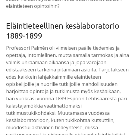
eläintieteen opintoihin?
Eläin­tie­teel­li­nen ke­sä­la­bo­ra­to­rio
1889-1899
Professori Palmén oli viimeisen päälle tiedemies ja
opettaja, intomielinen, mutta samalla tarmokas ja aina
valmis uhraamaan aikaansa ja jopa varojaan
edistääkseen tärkeinä pitämiään asioita. Tarjotakseen
edes kaikkein lahjakkaimmille eläintieteen
opiskelijoille ja nuorille tutkijoille mahdollisuuden
harjoittaa opintoja ja tutkimusta myös kesäaikaan,
hän vuokrasi vuonna 1889 Espoon Lehtisaaresta pari
kalastajamökkiä vaatimattomaksi
tutkimustukikohdaksi. Muutamassa vuodessa
kesälaboratorioon, kuten tukikohtaa kutsuttiin,
muodostui aktiivinen tiedeyhteisö, missä
varttuneemmat ja pidemmälle ehtineet eläintieteilijät