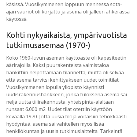
käsissä. Vuosikymmenen loppuun mennessä sota-
ajan vauriot oli korjattu ja asema oli jälleen ahkerassa
käytössä.
Koh­ti ny­ky­ai­kais­ta, ym­pä­ri­vuo­tis­ta
tut­ki­mus­a­se­maa (1970-)
Koko 1960-luvun aseman käyttöaste oli kapasiteetin
äärirajoilla. Kaksi puurakenteista valmistaloa
hankittiin helpottamaan tilannetta, mutta oli selvää
että asema tarvitsi kehittyäkseen uudet toimitilat.
Vuosikymmenen lopulla yliopisto käynnisti
uudisrakennushankkeen, jonka tuloksena asema sai
neljä uutta tiilirakennusta, yhteispinta-alaltaan
runsaat 6.000 m2. Uudet tilat otettiin käyttöön
keväällä 1970. Jotta uusia tiloja voitaisiin tehokkaasti
hyödyntää, asema sai vähitellen myös lisää
henkilökuntaa ja uusia tutkimuslaitteita. Tärkeintä