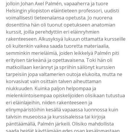
jolloin Johan Axel Palmén, vapaaherra ja tuore
Helsingin yliopiston eläintieteen professori, uudisti
voimallisesti tieteenalansa opetusta. Jo nuorena
dosenttina hän oli tuonut opetukseen anatomian
kurssit, joilla perehdyttiin eri eläinryhmien
rakenteeseen. Alkusyksyä lukuun ottamatta kursseille
oli kuitenkin vaikea saada tuoretta materiaalia,
semminkin merieläimiä, joiden leikkelyä Palmén piti
erityisen tärkeänä ja opettavaisena. Toki hän oli
matkoillaan kerännyt ja spriihin säilönyt kurssien
tarpeisiin jopa valtamerien outoja elukoita, mutta ne
korvasivat vain osittain talven aiheuttaman
niukkuuden. Kuinka paljon helpompaa ja
mielenkiintoisempaa opiskelijoiden olisikaan tutustua
eri eläinlajeihin, niiden rakenteeseen ja
elinympäristöihin kesällä vapaassa luonnossa kuin
talvisin museoissa ja kurssisaleissa tai kirjoja
pänttäämällä, Palmén järkeili. Olisiko mahdollista
saada heidät käyttämään edes osan kesälomastaan