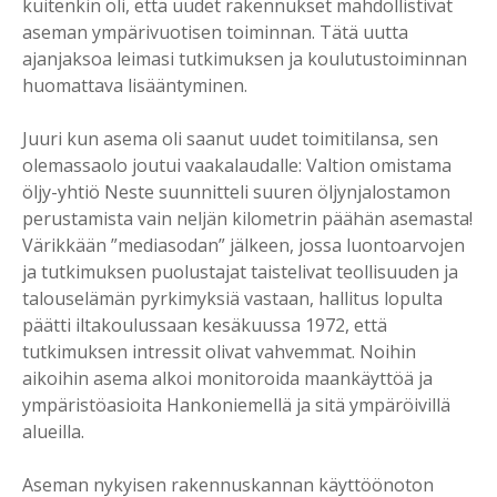
kuitenkin oli, että uudet rakennukset mahdollistivat
aseman ympärivuotisen toiminnan. Tätä uutta
ajanjaksoa leimasi tutkimuksen ja koulutustoiminnan
huomattava lisääntyminen.
Juuri kun asema oli saanut uudet toimitilansa, sen
olemassaolo joutui vaakalaudalle: Valtion omistama
öljy-yhtiö Neste suunnitteli suuren öljynjalostamon
perustamista vain neljän kilometrin päähän asemasta!
Värikkään ”mediasodan” jälkeen, jossa luontoarvojen
ja tutkimuksen puolustajat taistelivat teollisuuden ja
talouselämän pyrkimyksiä vastaan, hallitus lopulta
päätti iltakoulussaan kesäkuussa 1972, että
tutkimuksen intressit olivat vahvemmat. Noihin
aikoihin asema alkoi monitoroida maankäyttöä ja
ympäristöasioita Hankoniemellä ja sitä ympäröivillä
alueilla.
Aseman nykyisen rakennuskannan käyttöönoton