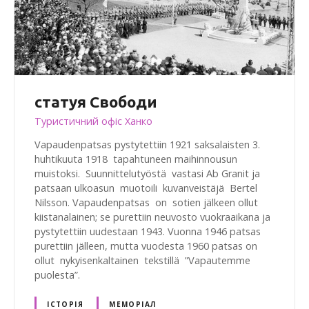
статуя Свободи
Туристичний офіс Ханко
Vapaudenpatsas pystytettiin 1921 saksalaisten 3.
huhtikuuta 1918 tapahtuneen maihinnousun
muistoksi. Suunnittelutyöstä vastasi Ab Granit ja
patsaan ulkoasun muotoili kuvanveistäjä Bertel
Nilsson. Vapaudenpatsas on sotien jälkeen ollut
kiistanalainen; se purettiin neuvosto vuokraaikana ja
pystytettiin uudestaan 1943. Vuonna 1946 patsas
purettiin jälleen, mutta vuodesta 1960 patsas on
ollut nykyisenkaltainen tekstillä ”Vapautemme
puolesta”.
ІСТОРІЯ
МЕМОРІАЛ