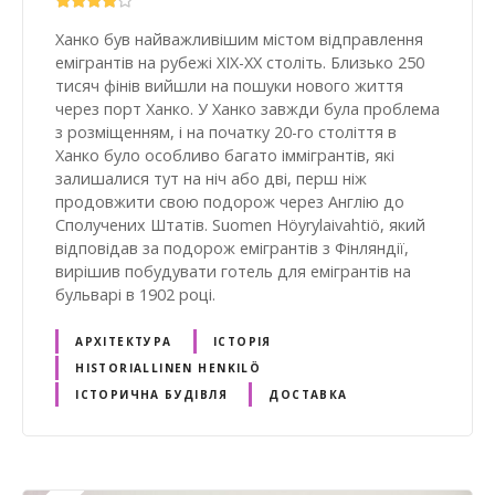
Ханко був найважливішим містом відправлення
емігрантів на рубежі ХІХ-ХХ століть. Близько 250
тисяч фінів вийшли на пошуки нового життя
через порт Ханко. У Ханко завжди була проблема
з розміщенням, і на початку 20-го століття в
Ханко було особливо багато іммігрантів, які
залишалися тут на ніч або дві, перш ніж
продовжити свою подорож через Англію до
Сполучених Штатів. Suomen Höyrylaivahtiö, який
відповідав за подорож емігрантів з Фінляндії,
вирішив побудувати готель для емігрантів на
бульварі в 1902 році.
АРХІТЕКТУРА
ІСТОРІЯ
HISTORIALLINEN HENKILÖ
ІСТОРИЧНА БУДІВЛЯ
ДОСТАВКА