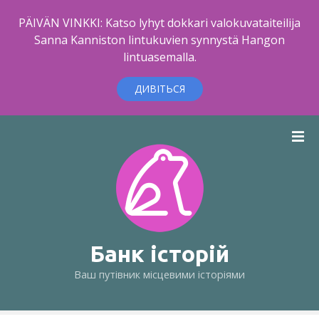
PÄIVÄN VINKKI: Katso lyhyt dokkari valokuvataiteilija
Sanna Kanniston lintukuvien synnystä Hangon
lintuasemalla.
ДИВІТЬСЯ
П
е
р
е
й
т
и
д
Банк історій
о
Ваш путівник місцевими історіями
в
м
і