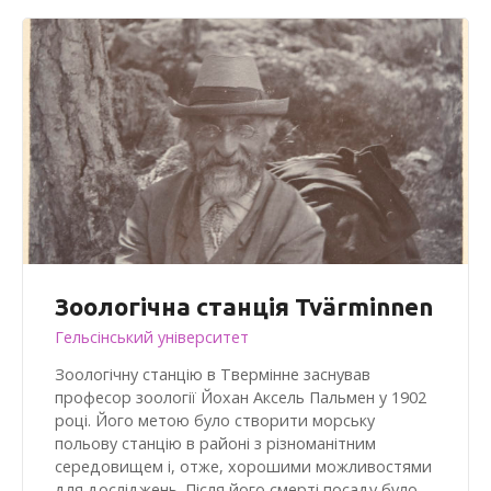
Зоологічна станція Tvärminnen
Гельсінський університет
Зоологічну станцію в Твермінне заснував
професор зоології Йохан Аксель Пальмен у 1902
році. Його метою було створити морську
польову станцію в районі з різноманітним
середовищем і, отже, хорошими можливостями
для досліджень. Після його смерті посаду було