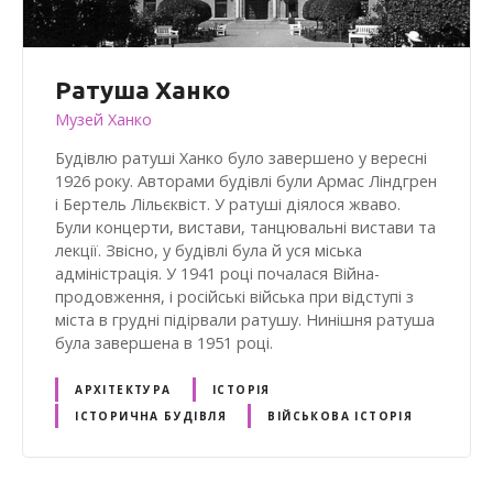
Ратуша Ханко
Музей Ханко
Будівлю ратуші Ханко було завершено у вересні
1926 року. Авторами будівлі були Армас Ліндгрен
і Бертель Лільєквіст. У ратуші діялося жваво.
Були концерти, вистави, танцювальні вистави та
лекції. Звісно, у будівлі була й уся міська
адміністрація. У 1941 році почалася Війна-
продовження, і російські війська при відступі з
міста в грудні підірвали ратушу. Нинішня ратуша
була завершена в 1951 році.
АРХІТЕКТУРА
ІСТОРІЯ
ІСТОРИЧНА БУДІВЛЯ
ВІЙСЬКОВА ІСТОРІЯ