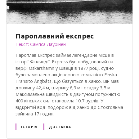
Пароплавний експрес
Текст: Сампса Лаурінен
Пароплав Експрес займає легендарне місце в
історії Фінляндії. Express був побудований на
верфі Oskarshamn у Швеції в 1877 році, судно
було замовлено акціонерною компанією Finska
Transito Ångbåts, що базується в Ханко. Він мав
довжину 42,4 м, ширину 6,9 м і осадку 3,5 м.
Максимальна швидкість з двигуном потужністю
400 кінських сил становила 10,7 вузлів. У
відкритій воді подорож від Ханко до Стокгольма
зайняла 17 годин.
ІСТОРІЯ
ДОСТАВКА