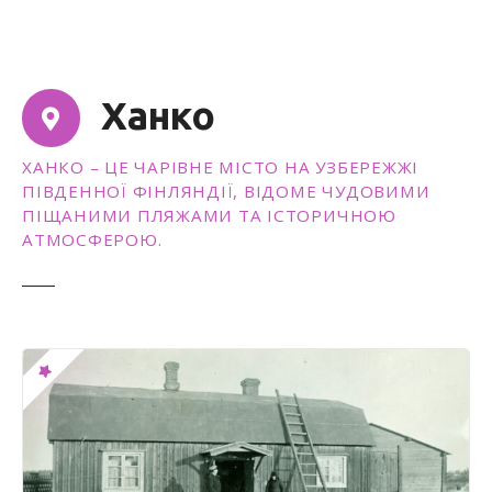
с
т
у
Ханко
ХАНКО – ЦЕ ЧАРІВНЕ МІСТО НА УЗБЕРЕЖЖІ
ПІВДЕННОЇ ФІНЛЯНДІЇ, ВІДОМЕ ЧУДОВИМИ
ПІЩАНИМИ ПЛЯЖАМИ ТА ІСТОРИЧНОЮ
АТМОСФЕРОЮ.