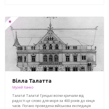
Вілла Талатта
Музей Ханко
Талата! Талата! Грецькі воїни кричали від
радості це слово для моря за 400 років до кінця
часів. Погано проведена військова експедиція