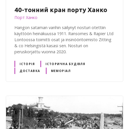
40-тонний кран порту Ханко
Порт Ханко
Hangon sataman vanhin säilynyt nosturi otettiin
käyttöön heinäkuussa 1911. Ransomes & Rapier Ltd
Lontoossa toimitti osat ja insinööritoimisto Zitting
& co Helsingistä kasasi sen. Nosturi on
peruskorjattu vuonna 2020.
ІСТОРІЯ
ІСТОРИЧНА БУДІВЛЯ
ДОСТАВКА
МЕМОРІАЛ