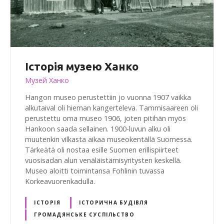
Історія музею Ханко
Музей Ханко
Hangon museo perustettiin jo vuonna 1907 vaikka
alkutaival oli hieman kangerteleva. Tammisaareen oli
perustettu oma museo 1906, joten pitihän myös
Hankoon saada sellainen. 1900-luvun alku oli
muutenkin vilkasta aikaa museokentällä Suomessa.
Tärkeätä oli nostaa esille Suomen erillispiirteet
vuosisadan alun venäläistämisyritysten keskellä.
Museo aloitti toimintansa Fohlinin tuvassa
Korkeavuorenkadulla.
ІСТОРІЯ
ІСТОРИЧНА БУДІВЛЯ
ГРОМАДЯНСЬКЕ СУСПІЛЬСТВО