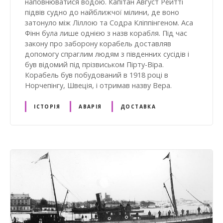
наповнюватися водою. Капітан Август Рейтті
підвів судно до найближчої мілини, де воно
затонуло між Ліллою та Содра Кліппінгеном. Аса
Фінн була лише однією з назв корабля. Під час
закону про заборону корабель доставляв
допомогу спраглим людям з південних сусідів і
був відомий під прізвиськом Пірту-Віра.
Корабель був побудований в 1918 році в
Норчепінгу, Швеція, і отримав назву Вера.
ІСТОРІЯ
АВАРІЯ
ДОСТАВКА