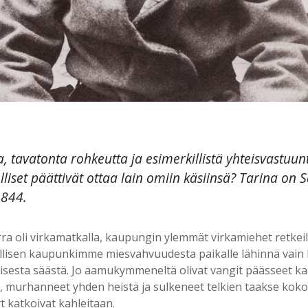
a, tavatonta rohkeutta ja esimerkillistä yhteisvastuu
olliset päättivät ottaa lain omiin käsiinsä? Tarina on
1844.
li virkamatkalla, kaupungin ylemmät virkamiehet retkeilivät
auhallisen kaupunkimme miesvahvuudesta paikalle lähinnä vain l
isesta säästä. Jo aamukymmeneltä olivat vangit päässeet kahl
ä, murhanneet yhden heistä ja sulkeneet telkien taakse koko k
yt katkoivat kahleitaan.