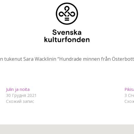
 tukenut Sara Wacklinin “Hundrade minnen från Österbotte
Julin ja noita
Piki
30 Грудня 2021
3 Сі
Схожий запис
Схож