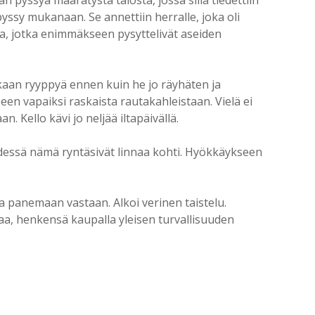
yssy mukanaan. Se annettiin herralle, joka oli
ita, jotka enimmäkseen pysyttelivät aseiden
akaan ryyppyä ennen kuin he jo räyhäten ja
een vapaiksi raskaista rautakahleistaan. Vielä ei
 Kello kävi jo neljää iltapäivällä.
hdessä nämä ryntäsivät linnaa kohti. Hyökkäykseen
ta panemaan vastaan. Alkoi verinen taistelu.
aa, henkensä kaupalla yleisen turvallisuuden