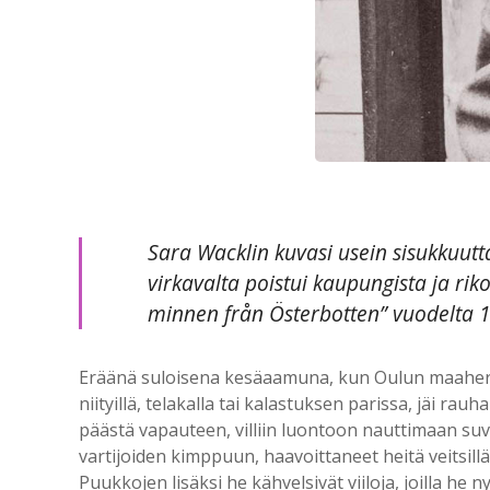
Sara Wacklin kuvasi usein sisukkuutt
virkavalta poistui kaupungista ja rik
minnen från Österbotten” vuodelta 
Eräänä suloisena kesäaamuna, kun Oulun maaherra o
niityillä, telakalla tai kalastuksen parissa, jäi r
päästä vapauteen, villiin luontoon nauttimaan suv
vartijoiden kimppuun, haavoittaneet heitä veitsill
Puukkojen lisäksi he kähvelsivät viiloja, joilla he n