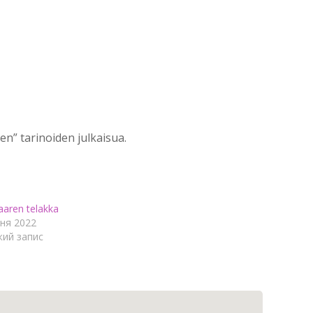
n” tarinoiden julkaisua.
saaren telakka
чня 2022
ий запис