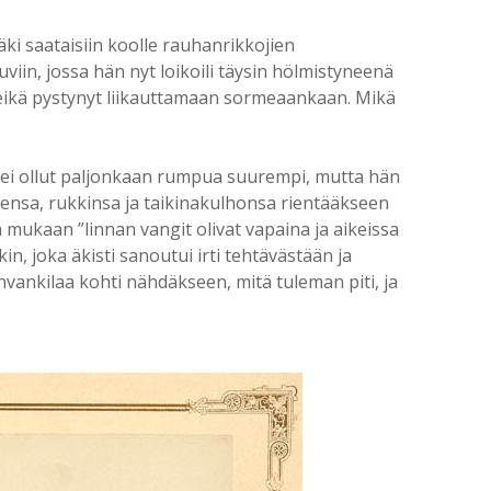
äki saataisiin koolle rauhanrikkojien
viin, jossa hän nyt loikoili täysin hölmistyneenä
 eikä pystynyt liikauttamaan sormeaankaan. Mikä
ka ei ollut paljonkaan rumpua suurempi, mutta hän
uksensa, rukkinsa ja taikinakulhonsa rientääkseen
ukaan ”linnan vangit olivat vapaina ja aikeissa
n, joka äkisti sanoutui irti tehtävästään ja
vankilaa kohti nähdäkseen, mitä tuleman piti, ja