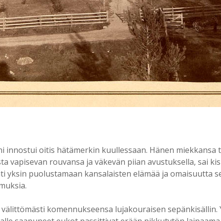
 innostui oitis hätämerkin kuullessaan. Hänen miekkansa t
losta vapisevan rouvansa ja väkevän piian avustuksella, sai 
ähti yksin puolustamaan kansalaisten elämää ja omaisuutta se
mmuksia.
i välittömästi komennukseensa lujakouraisen sepänkisällin.
kalle saapuneet eukot passittivat erään pikkutytön lainaamaa