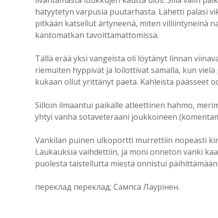
hätyytetyn varpusia puutarhasta. Lähetti palasi vi
pitkään katsellut ärtyneenä, miten villiintyneinä 
kantomatkan tavoittamattomissa.
Tällä erää yksi vangeista oli löytänyt linnan vii
riemuiten hyppivät ja loilottivat samalla, kun viel
kukaan ollut yrittänyt paeta. Kahleista päässeet od
Silloin ilmaantui paikalle atleettinen hahmo, mer
yhtyi vanha sotaveteraani joukkoineen (komentam
Vankilan puinen ulkoportti murrettiin nopeasti kirv
Laukauksia vaihdettiin, ja moni onneton vanki ka
puolesta taistellutta miestä onnistui päihittämään 
переклад переклад; Сампса Лаурінен.