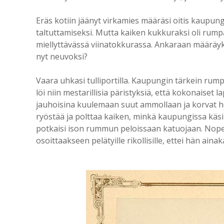
Eräs kotiin jäänyt virkamies määräsi oitis kaupung
taltuttamiseksi. Mutta kaiken kukkuraksi oli rumpa
miellyttävässä viinatokkurassa. Ankaraan määräyk
nyt neuvoksi?
Vaara uhkasi tulliportilla. Kaupungin tärkein rum
löi niin mestarillisia päristyksiä, että kokonaiset
jauhoisina kuulemaan suut ammollaan ja korvat hö
ryöstää ja polttaa kaiken, minkä kaupungissa käsiin
potkaisi ison rummun peloissaan katuojaan. Nopeas
osoittaakseen pelätyille rikollisille, ettei hän ainak