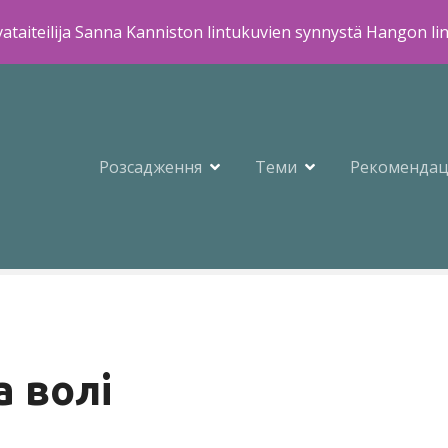
ataiteilija Sanna Kanniston lintukuvien synnystä Hangon li
Розсадження
Теми
Рекомендац
а волі