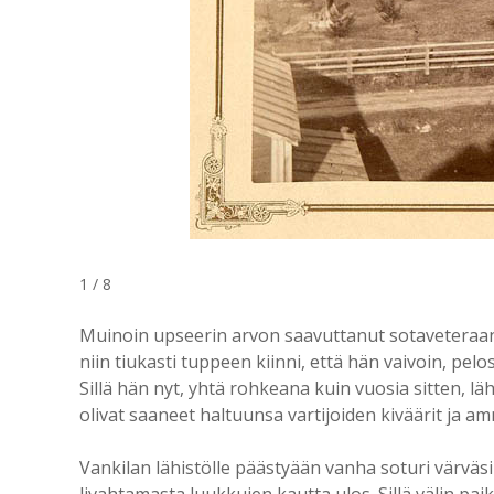
1 / 8
Muinoin upseerin arvon saavuttanut sotaveteraani
niin tiukasti tuppeen kiinni, että hän vaivoin, pe
Sillä hän nyt, yhtä rohkeana kuin vuosia sitten, l
olivat saaneet haltuunsa vartijoiden kiväärit ja a
Vankilan lähistölle päästyään vanha soturi värväs
livahtamasta luukkujen kautta ulos. Sillä välin pai