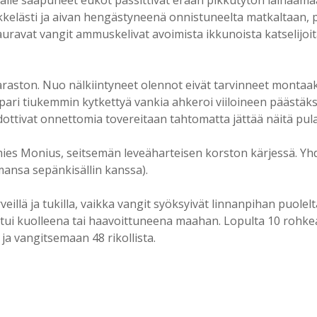
kkelästi ja aivan hengästyneenä onnistuneelta matkaltaan, p
nauravat vangit ammuskelivat avoimista ikkunoista katselijo
navaraston. Nuo nälkiintyneet olennot eivät tarvinneet monta
ä pari tiukemmin kytkettyä vankia ahkeroi viiloineen päästäks
ottivat onnettomia tovereitaan tahtomatta jättää näitä pulaan.
imies Monius, seitsemän leveäharteisen korston kärjessä. Y
ansa sepänkisällin kanssa).
eillä ja tukilla, vaikka vangit syöksyivät linnanpihan puolel
atui kuolleena tai haavoittuneena maahan. Lopulta 10 rohke
ja vangitsemaan 48 rikollista.