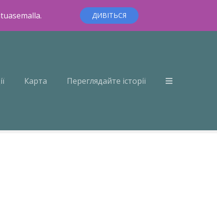
ntuasemalla.
ДИВІТЬСЯ
ії
Карта
Переглядайте історії