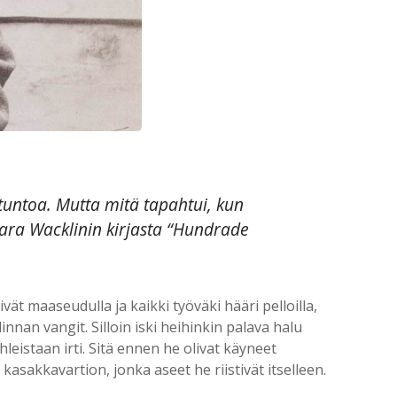
ntuntoa. Mutta mitä tapahtui, kun
 Sara Wacklinin kirjasta “Hundrade
 maaseudulla ja kaikki työväki hääri pelloilla,
innan vangit. Silloin iski heihinkin palava halu
eistaan irti. Sitä ennen he olivat käyneet
asakkavartion, jonka aseet he riistivät itselleen.