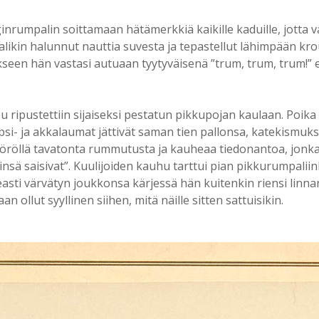
inrumpalin soittamaan hätämerkkiä kaikille kaduille, jotta v
likin halunnut nauttia suvesta ja tepastellut lähimpään krou
seen hän vastasi autuaan tyytyväisenä ”trum, trum, trum!”
pu ripustettiin sijaiseksi pestatun pikkupojan kaulaan. Poi
 lapsi- ja akkalaumat jättivät saman tien pallonsa, katekism
röllä tavatonta rummutusta ja kauheaa tiedonantoa, jonka m
sä saisivat”. Kuulijoiden kauhu tarttui pian pikkurumpaliinki
ti värvätyn joukkonsa kärjessä hän kuitenkin riensi linnan
aan ollut syyllinen siihen, mitä näille sitten sattuisikin.