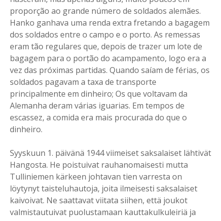
proporção ao grande número de soldados alemães.
Hanko ganhava uma renda extra fretando a bagagem
dos soldados entre o campo e o porto. As remessas
eram tão regulares que, depois de trazer um lote de
bagagem para o portão do acampamento, logo era a
vez das próximas partidas. Quando saíam de férias, os
soldados pagavam a taxa de transporte
principalmente em dinheiro; Os que voltavam da
Alemanha deram várias iguarias. Em tempos de
escassez, a comida era mais procurada do que o
dinheiro.
Syyskuun 1. päivänä 1944 viimeiset saksalaiset lähtivät
Hangosta. He poistuivat rauhanomaisesti mutta
Tulliniemen kärkeen johtavan tien varresta on
löytynyt taisteluhautoja, joita ilmeisesti saksalaiset
kaivoivat. Ne saattavat viitata siihen, että joukot
valmistautuivat puolustamaan kauttakulkuleiriä ja