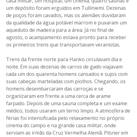
casa militar, um hospital, um cinema, quatro saunas e
um depósito foram erguidos em Tulliniemi. Dezenas
de poços foram cavados, mas os alemães duvidaram
da qualidade da água potável marrom e puxaram um
aqueduto de madeira para a área. Já no final de
agosto, o acampamento estava pronto para receber
os primeiros trens que transportavam veranistas.
Trens da frente norte para Hanko circulavam dia e
noite. Em suas dezenas de carros de gado viajavam
cada um dos quarenta homens cansados e sujos com
suas cabeças marteladas com piolhos. Chegando, os
homens desembarcaram das carroças e se
organizaram em frente a uma cerca de arame
farpado. Depois de uma sauna completa e um exame
médico, todos usaram um terno limpo. A atmosfera de
férias foi intensificada pelo relaxamento no próprio
cinema do campo e na grande casa militar, onde
serviam as irmãs da Cruz Vermelha Alemã. Pilsner em