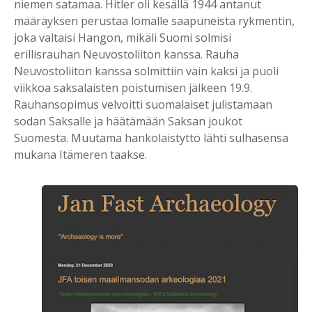
niemen satamaa. Hitler oli kesällä 1944 antanut
määräyksen perustaa lomalle saapuneista rykmentin,
joka valtaisi Hangon, mikäli Suomi solmisi
erillisrauhan Neuvostoliiton kanssa. Rauha
Neuvostoliiton kanssa solmittiin vain kaksi ja puoli
viikkoa saksalaisten poistumisen jälkeen 19.9.
Rauhansopimus velvoitti suomalaiset julistamaan
sodan Saksalle ja häätämään Saksan joukot
Suomesta. Muutama hankolaistyttö lähti sulhasensa
mukana Itämeren taakse.