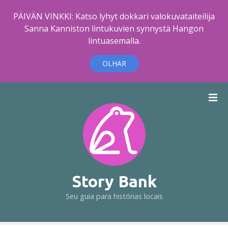
PÄIVÄN VINKKI: Katso lyhyt dokkari valokuvataiteilija
Sanna Kanniston lintukuvien synnystä Hangon
lintuasemalla.
OLHAR
I
r
p
a
r
a
o
c
Story Bank
o
Seu guia para histórias locais
n
t
e