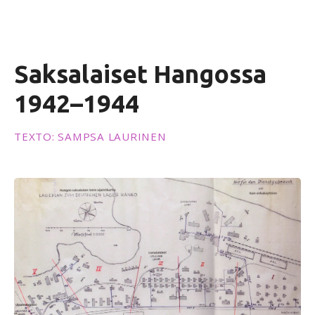
ú
d
o
Saksalaiset Hangossa
1942–1944
TEXTO: SAMPSA LAURINEN