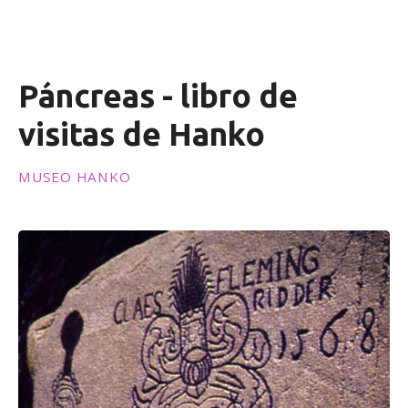
e
n
i
d
Páncreas - libro de
o
visitas de Hanko
MUSEO HANKO