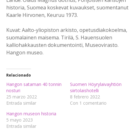
Lähde: Olaus Magnus Gothus, Pohjoisten kansojen
historia, Suomea koskevat kuvaukset, suomentanut
Kaarle Hirvonen, Keuruu 1973.
Kuvat: Aalto-yliopiston arkisto, opetusdiakokoelma,
suomalainen maisema. Tirilä, S. Hauensuolen
kalliohakkausten dokumentointi, Museovirasto.
Hangon museo.
Relacionado
Hangon sataman 40 tonnin
Suomen Höyrylaivayhtiön
nosturi
siirtolaishotelli
25 marzo 2022
8 febrero 2022
Entrada similar
Con 1 comentario
Hangon museon historia
5 mayo 2023
Entrada similar