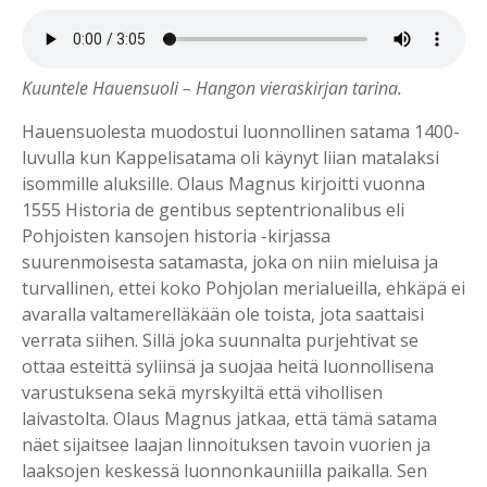
Kuuntele Hauensuoli – Hangon vieraskirjan tarina.
Hauensuolesta muodostui luonnollinen satama 1400-
luvulla kun Kappelisatama oli käynyt liian matalaksi
isommille aluksille. Olaus Magnus kirjoitti vuonna
1555 Historia de gentibus septentrionalibus eli
Pohjoisten kansojen historia -kirjassa
suurenmoisesta satamasta, joka on niin mieluisa ja
turvallinen, ettei koko Pohjolan merialueilla, ehkäpä ei
avaralla valtamerelläkään ole toista, jota saattaisi
verrata siihen. Sillä joka suunnalta purjehtivat se
ottaa esteittä syliinsä ja suojaa heitä luonnollisena
varustuksena sekä myrskyiltä että vihollisen
laivastolta. Olaus Magnus jatkaa, että tämä satama
näet sijaitsee laajan linnoituksen tavoin vuorien ja
laaksojen keskessä luonnonkauniilla paikalla. Sen