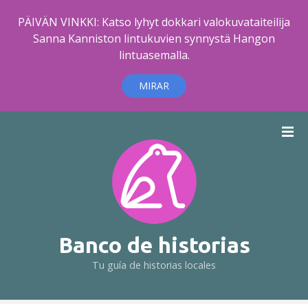
PÄIVÄN VINKKI: Katso lyhyt dokkari valokuvataiteilija
Sanna Kanniston lintukuvien synnystä Hangon
lintuasemalla.
MIRAR
S
a
l
t
a
r
a
l
Banco de historias
c
Tu guía de historias locales
o
n
t