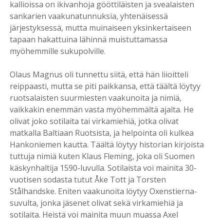
kallioissa on ikivanhoja gööttiläisten ja svealaisten
sankarien vaakunatunnuksia, yhtenäisessä
järjestyksessä, mutta muinaiseen yksinkertaiseen
tapaan hakattuina lähinnä muistuttamassa
myöhemmille sukupolville.
Olaus Magnus oli tunnettu siitä, että hän liioitteli
reippaasti, mutta se piti paikkansa, että täältä löytyy
ruotsalaisten suurmiesten vaakunoita ja nimiä,
vaikkakin enemmän vasta myöhemmältä ajalta. He
olivat joko sotilaita tai virkamiehiä, jotka olivat
matkalla Baltiaan Ruotsista, ja helpointa oli kulkea
Hankoniemen kautta. Täältä löytyy historian kirjoista
tuttuja nimiä kuten Klaus Fleming, joka oli Suomen
käskynhaltija 1590-luvulla. Sotilaista voi mainita 30-
vuotisen sodasta tutut Åke Tott ja Torsten
Stålhandske. Eniten vaakunoita löytyy Oxenstierna-
suvulta, jonka jäsenet olivat sekä virkamiehiä ja
sotilaita. Heistä voi mainita muun muassa Axel