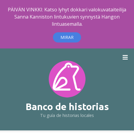
PÄIVÄN VINKKI: Katso lyhyt dokkari valokuvataiteilija
Sanna Kanniston lintukuvien synnystä Hangon
lintuasemalla.
MIRAR
S
a
l
t
a
r
a
l
Banco de historias
c
Tu guía de historias locales
o
n
t