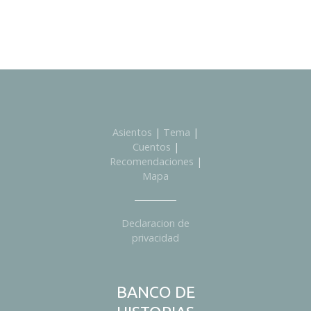
i
o
n
e
s
Asientos
|
Tema
|
Cuentos
|
Recomendaciones
|
Mapa
Declaracion de
privacidad
BANCO DE