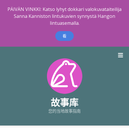
PÄIVÄN VINKKI: Katso lyhyt dokkari valokuvataiteilija
Sanna Kanniston lintukuvien synnystä Hangon
lintuasemalla.
看
跳
到
内
容
故事库
您的当地故事指南