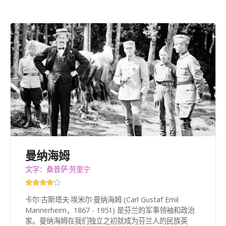
曼纳海姆
文字：桑普萨·劳里宁
卡尔·古斯塔夫·埃米尔·曼纳海姆 (Carl Gustaf Emil
Mannerheim，1867 - 1951) 是芬兰的军事领袖和政治
家。曼纳海姆在我们独立之初就成为芬兰人的民族英