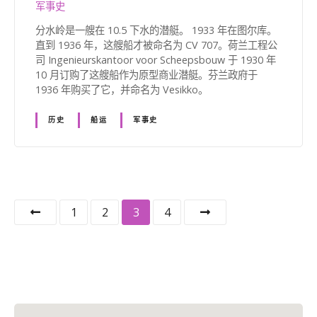
军事史
分水岭是一艘在 10.5 下水的潜艇。 1933 年在图尔库。
直到 1936 年，这艘船才被命名为 CV 707。荷兰工程公
司 Ingenieurskantoor voor Scheepsbouw 于 1930 年
10 月订购了这艘船作为原型商业潜艇。芬兰政府于
1936 年购买了它，并命名为 Vesikko。
历史
船运
军事史
帖
1
2
3
4
子
导
航