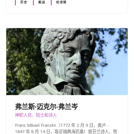
历史
船运
纪念馆
弗兰斯·迈克尔·弗兰岑
神职人员、院士和诗人
Frans Mikael Franzén（1772 年 2 月 9 日，奥卢 -
1847 年 8 月 14 日，靠近瑞典海厄桑）是芬兰诗人、牧