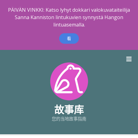
PÄIVÄN VINKKI: Katso lyhyt dokkari valokuvataiteilija
Sanna Kanniston lintukuvien synnystä Hangon
lintuasemalla.
看
跳
到
内
容
故事库
您的当地故事指南