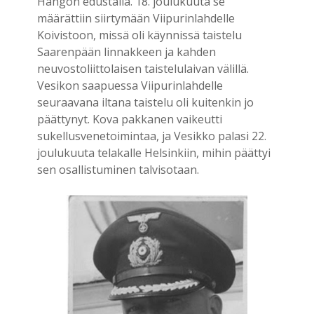
Hangon edustalla. 18. joulukuuta se
määrättiin siirtymään Viipurinlahdelle
Koivistoon, missä oli käynnissä taistelu
Saarenpään linnakkeen ja kahden
neuvostoliittolaisen taistelulaivan välillä.
Vesikon saapuessa Viipurinlahdelle
seuraavana iltana taistelu oli kuitenkin jo
päättynyt. Kova pakkanen vaikeutti
sukellusvenetoimintaa, ja Vesikko palasi 22.
joulukuuta telakalle Helsinkiin, mihin päättyi
sen osallistuminen talvisotaan.