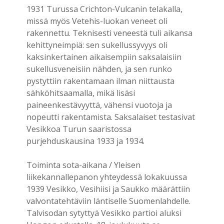
1931 Turussa Crichton-Vulcanin telakalla,
missä myös Vetehis-luokan veneet oli
rakennettu. Teknisesti veneestä tuli aikansa
kehittyneimpiä: sen sukellussyvyys oli
kaksinkertainen aikaisempiin saksalaisiin
sukellusveneisiin nähden, ja sen runko
pystyttiin rakentamaan ilman niittausta
sähköhitsaamalla, mikä lisäsi
paineenkestävyyttä, vähensi vuotoja ja
nopeutti rakentamista. Saksalaiset testasivat
Vesikkoa Turun saaristossa
purjehduskausina 1933 ja 1934.
Toiminta sota-aikana / Yleisen
liikekannallepanon yhteydessä lokakuussa
1939 Vesikko, Vesihiisi ja Saukko määrättiin
valvontatehtäviin läntiselle Suomenlahdelle.
Talvisodan sytyttyä Vesikko partioi aluksi