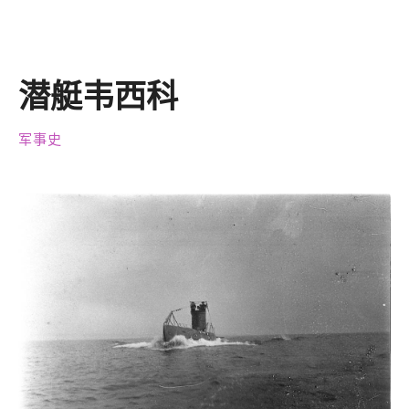
潜艇韦西科
军事史