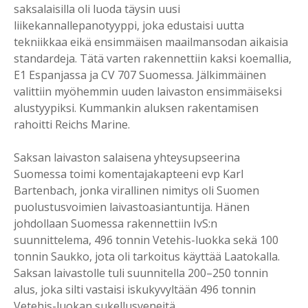
saksalaisilla oli luoda täysin uusi
liikekannallepanotyyppi, joka edustaisi uutta
tekniikkaa eikä ensimmäisen maailmansodan aikaisia
standardeja. Tätä varten rakennettiin kaksi koemallia,
E1 Espanjassa ja CV 707 Suomessa. Jälkimmäinen
valittiin myöhemmin uuden laivaston ensimmäiseksi
alustyypiksi. Kummankin aluksen rakentamisen
rahoitti Reichs Marine.
Saksan laivaston salaisena yhteysupseerina
Suomessa toimi komentajakapteeni evp Karl
Bartenbach, jonka virallinen nimitys oli Suomen
puolustusvoimien laivastoasiantuntija. Hänen
johdollaan Suomessa rakennettiin IvS:n
suunnittelema, 496 tonnin Vetehis-luokka sekä 100
tonnin Saukko, jota oli tarkoitus käyttää Laatokalla.
Saksan laivastolle tuli suunnitella 200–250 tonnin
alus, joka silti vastaisi iskukyvyltään 496 tonnin
Vetehis-luokan sukellusveneitä.