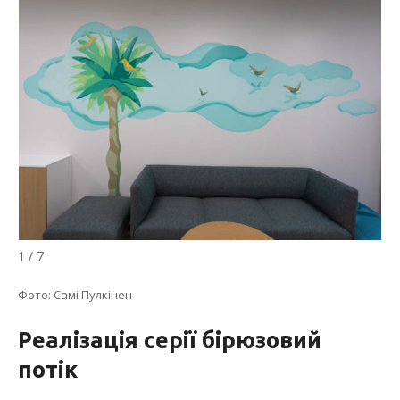
1 / 7
Фото: Самі Пулкінен
Реалізація серії бірюзовий
потік