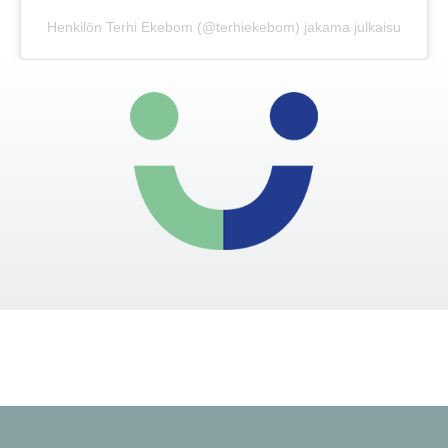
Henkilön Terhi Ekebom (@terhiekebom) jakama julkaisu