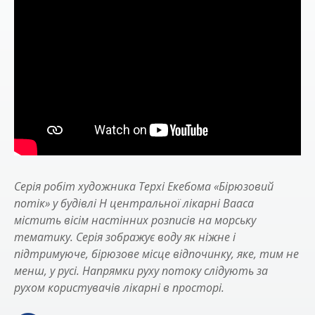
Серія робіт художника Терхі Екебома «Бірюзовий
потік» у будівлі H центральної лікарні Вааса
містить вісім настінних розписів на морську
тематику. Серія зображує воду як ніжне і
підтримуюче, бірюзове місце відпочинку, яке, тим не
менш, у русі. Напрямки руху потоку слідують за
рухом користувачів лікарні в просторі.