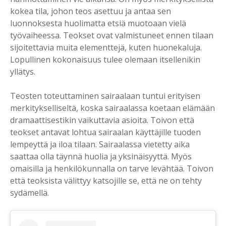
kokea tila, johon teos asettuu ja antaa sen
luonnoksesta huolimatta etsiä muotoaan vielä
työvaiheessa. Teokset ovat valmistuneet ennen tilaan
sijoitettavia muita elementtejä, kuten huonekaluja.
Lopullinen kokonaisuus tulee olemaan itsellenikin
yllätys.
Teosten toteuttaminen sairaalaan tuntui erityisen
merkitykselliseltä, koska sairaalassa koetaan elämään
dramaattisestikin vaikuttavia asioita. Toivon että
teokset antavat lohtua sairaalan käyttäjille tuoden
lempeyttä ja iloa tilaan. Sairaalassa vietetty aika
saattaa olla täynnä huolia ja yksinäisyyttä. Myös
omaisilla ja henkilökunnalla on tarve levähtää. Toivon
että teoksista välittyy katsojille se, että ne on tehty
sydämellä.