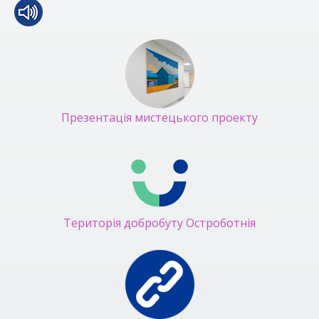
Презентація мистецького проекту
Територія добробуту Остроботнія