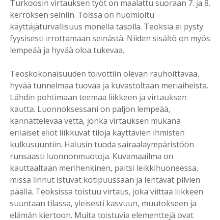
Turkoosin virtauksen työt on maalattu suoraan 7. ja 8.
kerroksen seiniin. Töissä on huomioitu
käyttäjäturvallisuus monella tasolla. Teoksia ei pysty
fyysisesti irrottamaan seinästä. Niiden sisältö on myös
lempeää ja hyvää oloa tukevaa.
Teoskokonaisuuden toivottiin olevan rauhoittavaa,
hyvää tunnelmaa tuovaa ja kuvastoltaan meriaiheista.
Lähdin pohtimaan teemaa liikkeen ja virtauksen
kautta. Luonnoksessani on paljon lempeää,
kannattelevaa vettä, jonka virtauksen mukana
erilaiset eliöt liikkuvat tiloja käyttävien ihmisten
kulkusuuntiin. Halusin tuoda sairaalaympäristöön
runsaasti luonnonmuotoja. Kuvamaailma on
kauttaaltaan merihenkinen, paitsi leikkihuoneessa,
missä linnut istuvat kotipuussaan ja lentävät pilvien
päällä. Teoksissa toistuu virtaus, joka viittaa liikkeen
suuntaan tilassa, yleisesti kasvuun, muutokseen ja
elämän kiertoon. Muita toistuvia elementtejä ovat