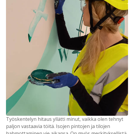
Työskentelyn hitaus yllätti minut, vaikka olen tehnyt
paljon vastaavia töitä. Isojen pintojen ja tilojen
hahmottaminen vie aikansa. On myös merkityksellistä