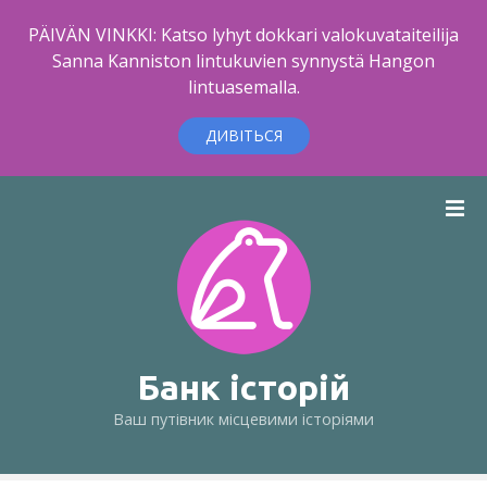
PÄIVÄN VINKKI: Katso lyhyt dokkari valokuvataiteilija
Sanna Kanniston lintukuvien synnystä Hangon
lintuasemalla.
ДИВІТЬСЯ
П
е
р
е
й
т
и
д
Банк історій
о
Ваш путівник місцевими історіями
в
м
і