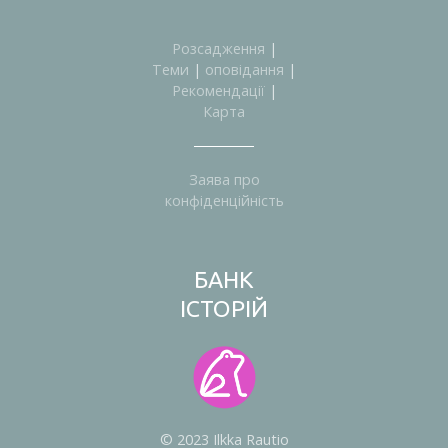
Розсадження
|
Теми
|
оповідання
|
Рекомендації
|
Карта
Заява про
конфіденційність
БАНК
ІСТОРІЙ
© 2023 Ilkka Rautio