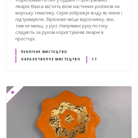
лікарні Вааса містить вісім настінних розписів на
морську тематику. Серія зображує воду як ніжне і
підтримуюче, бірюзове місце відпочинку, яке,
тим не менш, у русі. Напрямки руху потоку
слідують за рухом користувачів лікарні в
просторі.
ПУБЛІЧНЕ МИСТЕЦТВО
ОБРАЗОТВОРЧЕ МИСТЕЦТВО
СТ