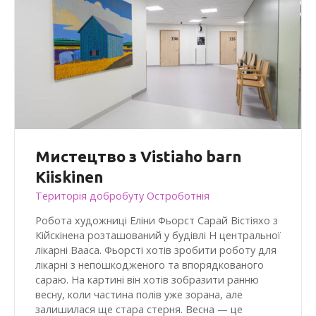
Мистецтво з Vistiaho barn
Kiiskinen
Територія добробуту Остроботнія
Робота художниці Еліни Фьорст Сарай Вістіяхо з
Кійскінена розташований у будівлі H центральної
лікарні Вааса. Фьорсті хотів зробити роботу для
лікарні з непошкодженого та впорядкованого
сараю. На картині він хотів зобразити ранню
весну, коли частина полів уже зорана, але
залишилася ще стара стерня. Весна — це