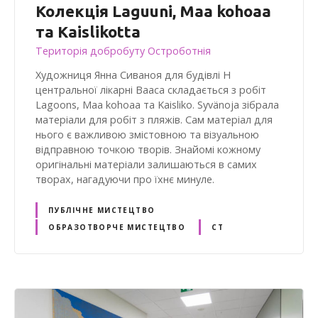
Колекція Laguuni, Maa kohoaa
та Kaislikotta
Територія добробуту Остроботнія
Художниця Янна Сиваноя для будівлі H
центральної лікарні Вааса складається з робіт
Lagoons, Maa kohoaa та Kaisliko. Syvänoja зібрала
матеріали для робіт з пляжів. Сам матеріал для
нього є важливою змістовною та візуальною
відправною точкою творів. Знайомі кожному
оригінальні матеріали залишаються в самих
творах, нагадуючи про їхнє минуле.
ПУБЛІЧНЕ МИСТЕЦТВО
ОБРАЗОТВОРЧЕ МИСТЕЦТВО
СТ