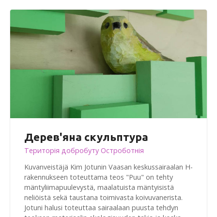
Дерев'яна скульптура
Територія добробуту Остроботнія
Kuvanveistäjä Kim Jotunin Vaasan keskussairaalan H-
rakennukseen toteuttama teos "Puu" on tehty
mäntyliimapuulevystä, maalatuista mäntyisistä
neliöistä sekä taustana toimivasta koivuvanerista.
Jotuni halusi toteuttaa sairaalaan puusta tehdyn