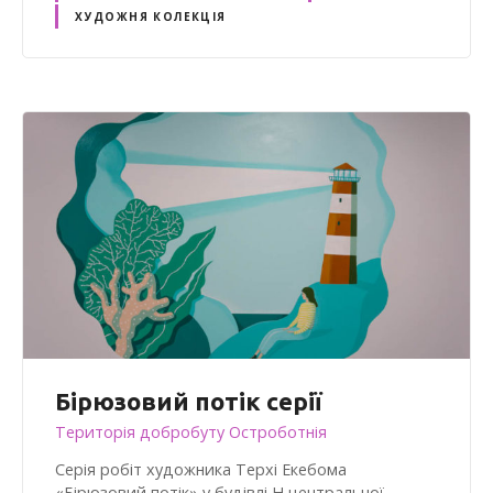
ХУДОЖНЯ КОЛЕКЦІЯ
Бірюзовий потік серії
Територія добробуту Остроботнія
Серія робіт художника Терхі Екебома
«Бірюзовий потік» у будівлі H центральної