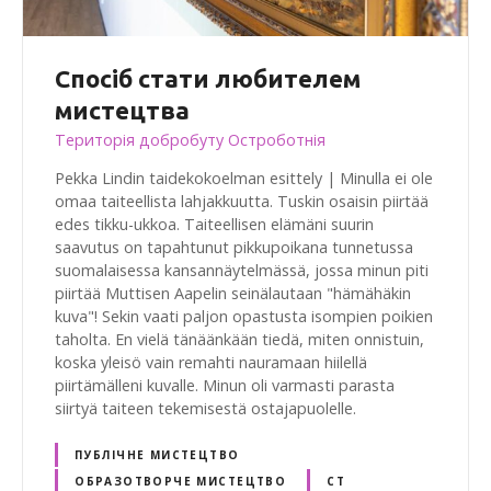
Спосіб стати любителем
мистецтва
Територія добробуту Остроботнія
Pekka Lindin taidekokoelman esittely | Minulla ei ole
omaa taiteellista lahjakkuutta. Tuskin osaisin piirtää
edes tikku-ukkoa. Taiteellisen elämäni suurin
saavutus on tapahtunut pikkupoikana tunnetussa
suomalaisessa kansannäytelmässä, jossa minun piti
piirtää Muttisen Aapelin seinälautaan "hämähäkin
kuva"! Sekin vaati paljon opastusta isompien poikien
taholta. En vielä tänäänkään tiedä, miten onnistuin,
koska yleisö vain remahti nauramaan hiilellä
piirtämälleni kuvalle. Minun oli varmasti parasta
siirtyä taiteen tekemisestä ostajapuolelle.
ПУБЛІЧНЕ МИСТЕЦТВО
ОБРАЗОТВОРЧЕ МИСТЕЦТВО
СТ