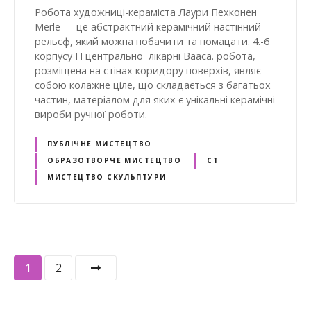
Робота художниці-кераміста Лаури Пехконен
Merle — це абстрактний керамічний настінний
рельєф, який можна побачити та помацати. 4.-6
корпусу H центральної лікарні Вааса. робота,
розміщена на стінах коридору поверхів, являє
собою колажне ціле, що складається з багатьох
частин, матеріалом для яких є унікальні керамічні
вироби ручної роботи.
ПУБЛІЧНЕ МИСТЕЦТВО
ОБРАЗОТВОРЧЕ МИСТЕЦТВО
СТ
МИСТЕЦТВО СКУЛЬПТУРИ
V
1
2
i