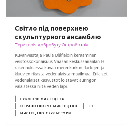
Світло під поверхнею
скульптурного ансамблю
Територія добробуту Остроботнія
Kuvanveistäjä Paula Blåfieldin keraaminen
veistoskokonaisuus Vaasan keskussairaalan H-
rakennuksessa kuvaa merenkurkun fladojen ja
kluuvien rikasta vedenalaista maailmaa. Erilaiset
vedenalaiset kasvustot loistavat auringon
valaistessa niitä veden läpi.
ПУБЛІЧНЕ МИСТЕЦТВО
ОБРАЗОТВОРЧЕ МИСТЕЦТВО
СТ
МИСТЕЦТВО СКУЛЬПТУРИ