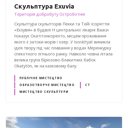
Скульптура Exuvia
Територія добробуту Остроботнія
Скульптура скульпторів Пекки та Тейї Ісоряттія
«Екзувія» в будівлі H центральної лікарні Вааси
показує Окатітонкоренто, місцем проживання
якого є затоки морів і озер. У Isorättyät виникла
ідея твору під час плавання у водах Меренкурку
спекотного літнього ранку. Навколо човна літала
велика група бірюзово-блакитних бабок
Okatytön, як на казковому балу.
ПУБЛІЧНЕ МИСТЕЦТВО
ОБРАЗОТВОРЧЕ МИСТЕЦТВО
СТ
МИСТЕЦТВО СКУЛЬПТУРИ