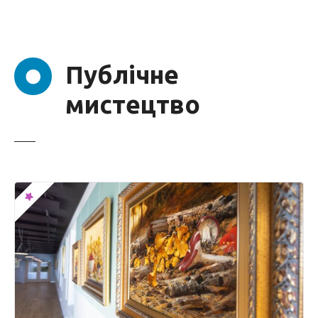
с
т
у
Публічне
мистецтво