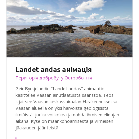
Landet andas анімація
Територія добробуту Остроботнія
Geir Byrkjelandin "Landet andas" animaatio
käsittelee Vaasan ainutlaatuista saaristoa. Teos
sijaitsee Vaasan keskussairaalan H-rakennuksessa.
Vaasan alueella on yksi harvoista geologisista
ilmiöistä, jonka voi kokea ja nähdä ihmisen elinajan
aikana. Kyse on maankohoamisesta ja viimeisen
jääkauden jäänteistä.