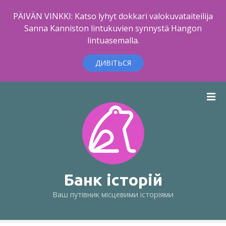
PÄIVÄN VINKKI: Katso lyhyt dokkari valokuvataiteilija
Sanna Kanniston lintukuvien synnystä Hangon
lintuasemalla.
ДИВІТЬСЯ
П
е
р
е
й
т
и
д
Банк історій
о
Ваш путівник місцевими історіями
в
м
і