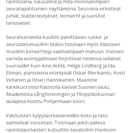
ravintolana, lukusalina ja mitä moninaisimpien
seuratapahtumien näyttämönä. Sesonkia virkistivät
juhlat, teatteriesitykset, konsertit ja suositut
tanssiaiset.
Seurahuoneella kuultiin päivittäisen ruoka- ja
seurustelumusiikin lisäksi toisinaan myös klassisen
musiikin konsertteja vaativampaan makuun. Vuosien
varrella esiintyjälistaan kirjoittivat nimensä sellaiset
suuruudet kuin Aino Ackté, Helge Lindberg ja Ida
Ekman, pianisteina esiintyivät Oskar Merikanto, Kosti
Vehanen ja Ilmari Hannikainen. Maamme
kärkikuoroista Kasinolla kävivät Suomen laulu,
Akademiska sångföreningen ja Ylioppilaskunnan
laulajista koottu Pohjanmaan kööri.
Vakituisten kylpyläorkestereiden koko ja taso
vaihtelivat vuosittain. Toisinaan jokin pätevä
ravintolaorkesteri kutsuttiin kesätöihin Hankoon