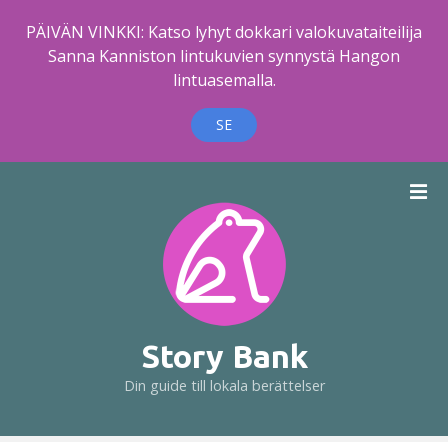
PÄIVÄN VINKKI: Katso lyhyt dokkari valokuvataiteilija
Sanna Kanniston lintukuvien synnystä Hangon
lintuasemalla.
SE
H
o
p
p
a
t
i
l
Story Bank
l
Din guide till lokala berättelser
i
n
n